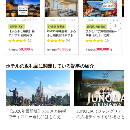
出典：ふるさとチョイ
出典：ふるさとチョイ
出典：ふるさとチョイ
出
ス
ス
ス
長野県 大町
沖縄県 那覇市
静岡県 東伊豆町
長
【ふるさと納税】界
OMO5沖縄那覇 ふる
ひがしいず満喫宿泊補
山間
アルプス 宿泊ギフト
さと納税宿泊ギフト券
助券（大川・北川・熱
一軒
券（15,000円分）
(12,000円)
川・片瀬・白田・稲取
まる
5.0
5.0
5.0
【星野リゾート】
温泉）
10,
50,000
40,000
300,000
寄付金額:
円
寄付金額:
円
寄付金額:
円
寄付
ホテルの返礼品に関連している記事の紹介
【2026年最新版】ふるさと納税
JUNGLIA（ジャングリア）
でディズニー返礼品はもらえ
の入場チケットがふるさと納
る？ホテル・チケット・公式グ
でもらえる！
ッズを徹底解説