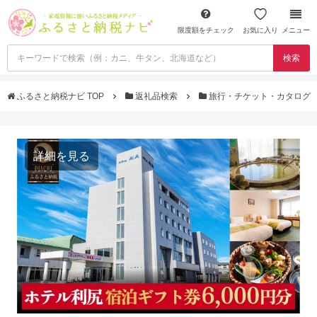
限度額をチェック
お気に入り
メニュー
検索
ふるさと納税ナビ TOP
返礼品検索
旅行・チケット・カタログ
詳細を見る