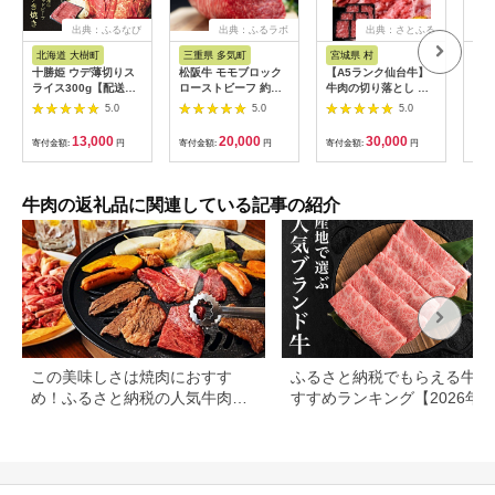
出典：ふるなび
出典：ふるラボ
出典：さとふる
出
北海道 大樹町
三重県 多気町
宮城県 村
長
十勝姫 ウデ薄切りス
松阪牛 モモブロック
【A5ランク仙台牛】
幻の
ライス300g【配送不
ローストビーフ 約
牛肉の切り落とし 合
肉用
可地域：離島】
500g 国産牛 和牛 ブ
計1.8kg(300g×6) 小
バラ
5.0
5.0
5.0
【1397674】
ランド牛 JGAP家
分けで使い勝手も◎
肉 
畜・畜産物 農場
焼き
13,000
20,000
30,000
寄付金額:
円
寄付金額:
円
寄付金額:
円
寄付
HACCP認証農場 牛肉
限定
肉 高級 人気 おすすめ
信州
神戸牛 近江牛 に並ぶ
日本三大和牛 松阪 松
牛肉の返礼品に関連している記事の紹介
坂牛 松坂 モモ ビーフ
シチュー カレー 霜降
り 三重県 多気町 SS-
32
この美味しさは焼肉におすす
ふるさと納税でもらえる牛肉
め！ふるさと納税の人気牛肉還
すすめランキング【2026年
元率ランキング
版】還元率・用途別で徹底比