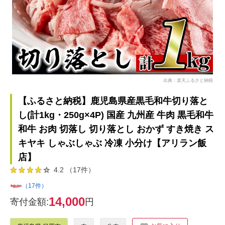
出典：楽天ふるさと納税
【ふるさと納税】鹿児島県産黒毛和牛切り落と
し(計1kg・250g×4P) 国産 九州産 牛肉 黒毛和牛
和牛 お肉 切落し 切り落とし おかず すき焼き ス
キヤキ しゃぶしゃぶ 冷凍 小分け【アリラン飯
店】
4.2 （17件）
（17件）
14,000
寄付金額:
円