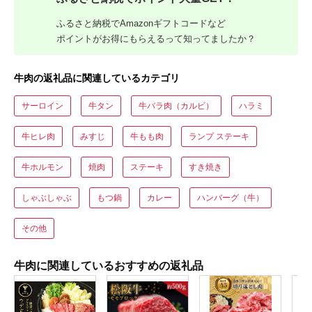
ふるさと納税でAmazonギフトコードなど
ポイントがお得にもらえるって知ってましたか？
牛肉の返礼品に関連しているカテゴリ
サーロイン
牛タン
牛バラ肉（カルビ）
ハラミ
牛ヒレ肉
みすじ
牛もも肉
ランプ ステーキ
牛ホルモン
焼肉
ステーキ
すき焼き
しゃぶしゃぶ
もつ鍋
カレー
ハンバーグ（牛）
その他
牛肉に関連しているおすすめの返礼品