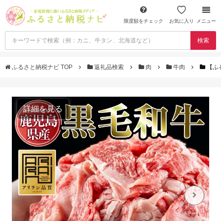
限度額をチェック
お気に入り
メニュー
検索
ふるさと納税ナビ TOP
返礼品検索
肉
牛肉
【ふ
詳細を見る