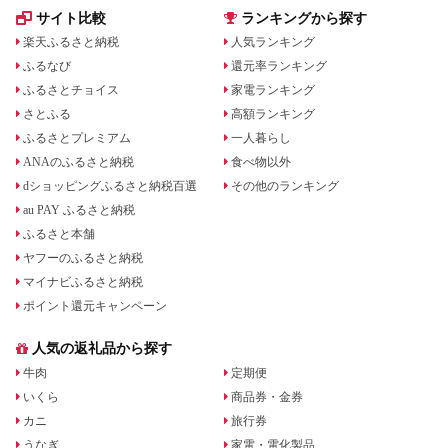
サイト比較
ランキングから探す
楽天ふるさと納税
人気ランキング
ふるなび
還元率ランキング
ふるさとチョイス
家電ランキング
さとふる
高額ランキング
ふるさとプレミアム
一人暮らし
ANAのふるさと納税
食べ物以外
dショッピングふるさと納税百選
その他のランキング
au PAY ふるさと納税
ふるさと本舗
ヤフーのふるさと納税
マイナビふるさと納税
ポイント還元キャンペーン
人気の返礼品から探す
牛肉
定期便
いくら
商品券・金券
カニ
旅行券
うなぎ
家電・電化製品