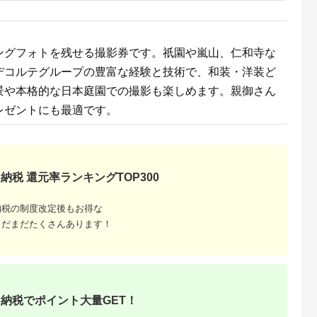
 おつまみ
ン 施設 宿泊 家族連
の日 贈答品
長野県 塩尻市
の日 ギフト
品 敬老の日
名地元店 こ
ングフォトを残せる撮影券です。祇園や嵐山、仁和寺な
磯グルメ 】
デコルテグループの豊富な経験と技術で、和装・洋装ど
景や本格的な日本庭園での撮影も楽しめます。親御さん
レゼントにも最適です。
収いくら
納税 還元率ランキングTOP300
る？おす
納税の制度改定後もお得な
まだまだたくさんあります！
納税でポイント大量GET！