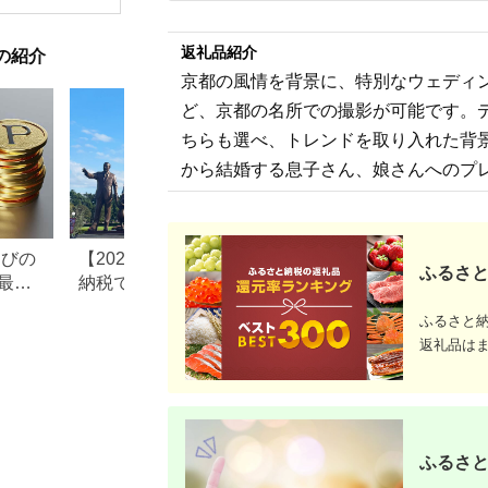
ども こども 家族 長野
【1044937】
和風おかず
県
お土産 父
揚げ物 母
返礼品紹介
の紹介
お歳暮 食
おかず 有
京都の風情を背景に、特別なウェディ
だわり 大
ど、京都の名所での撮影が可能です。
ちらも選べ、トレンドを取り入れた背
から結婚する息子さん、娘さんへのプ
なびの
【2026年最新版】ふるさと
ふるさと納税、年
ふるさと
最大
納税でディズニー返礼品は
で30万円寄付でき
もらえる？ホテル・チケッ
すめ返礼品も紹介
ふるさと
ト・公式グッズを徹底解説
返礼品は
ふるさと