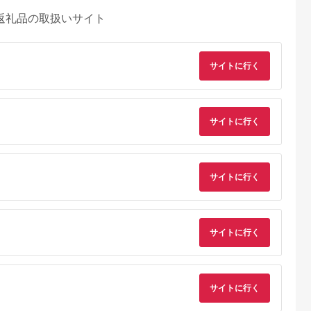
返礼品の取扱いサイト
サイトに行く
サイトに行く
サイトに行く
サイトに行く
るさとプレミ
出典：JALふるさと納税
出典：ふるラボ
出典：auPAYふるさと
アム
大磯町
沖縄県 石垣市
北海道 富良野市
長野県 塩尻市
9-06 大磯迎
石垣島の自然を満喫！
北海道富良野市 日本
信州健康ランド ギフ
食事券
石垣島1日アクティビ
旅行 地域限定旅行ク
ト券（1000円券×9
サイトに行く
00円分）【
ティ (利用券 1名様分)
ーポン90,000円分
枚） | 信州健康ラン
5.0
5.0
5.0
5.0
大磯町 お惣
NS-2
サウナ 大浴場 ボディ
69,000
50,000
300,000
34,000
 大磯名産品
ケア リラクゼーショ
円
寄付金額:
円
寄付金額:
円
寄付金額:
円