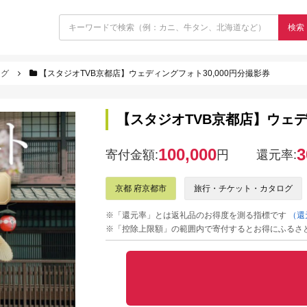
検索
ログ
【スタジオTVB京都店】ウェディングフォト30,000円分撮影券
【スタジオTVB京都店】ウェデ
100,000
3
寄付金額:
円
還元率:
京都 府京都市
旅行・チケット・カタログ
※「還元率」とは返礼品のお得度を測る指標です
（還
※「控除上限額」の範囲内で寄付するとお得にふるさ