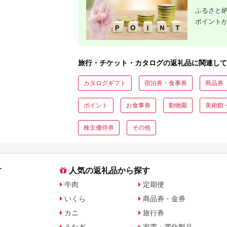
ふるさと納
ポイント
旅行・チケット・カタログの返礼品に関連して
カタログギフト
宿泊券・食事券
商品券
ポイント
お食事券
動物園
美術館
株主優待券
その他
す
人気の返礼品から探す
牛肉
定期便
いくら
商品券・金券
カニ
旅行券
うなぎ
家電・電化製品