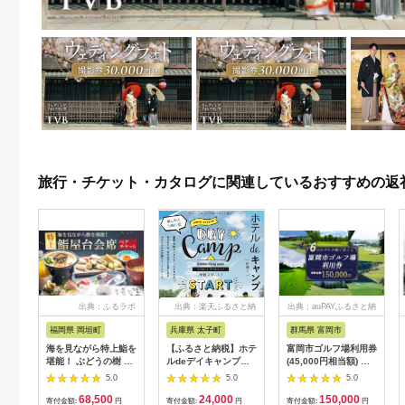
旅行・チケット・カタログに関連しているおすすめの返
出典：ふるラボ
出典：楽天ふるさと納
出典：auPAYふるさと納
税
税
福岡県 岡垣町
兵庫県 太子町
群馬県 富岡市
海を見ながら特上鮨を
【ふるさと納税】ホテ
富岡市ゴルフ場利用券
堪能！ ぶどうの樹 鮨
ルdeデイキャンプ体
(45,000円相当額) ゴ
屋台ペア お食事券 海
験チケット
ルフ チケット 平日 土
5.0
5.0
5.0
鮮 海 屋台 食事 ペア
【1364991】
日 祝日 プレー券 関東
68,500
24,000
150,000
福岡県 岡垣町
群馬県 首都圏 F20E-
寄付金額:
円
寄付金額:
円
寄付金額:
円