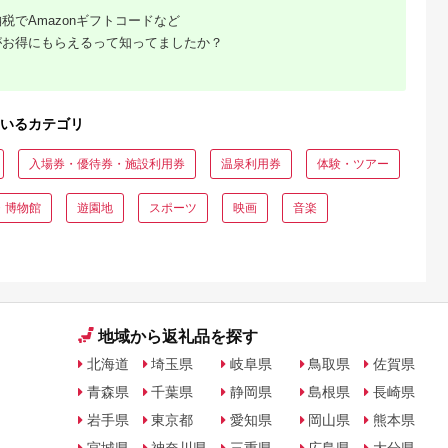
税でAmazonギフトコードなど
がお得にもらえるって知ってましたか？
いるカテゴリ
入場券・優待券・施設利用券
温泉利用券
体験・ツアー
・博物館
遊園地
スポーツ
映画
音楽
地域から返礼品を探す
北海道
埼玉県
岐阜県
鳥取県
佐賀県
青森県
千葉県
静岡県
島根県
長崎県
岩手県
東京都
愛知県
岡山県
熊本県
宮城県
神奈川県
三重県
広島県
大分県