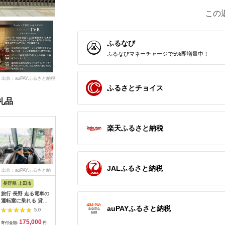
この
ふるなび
ふるなびマネーチャージで5%即増量中！
出典：auPAYふるさと納税
ふるさとチョイス
礼品
楽天ふるさと納税
JALふるさと納税
出典：auPAYふるさと納
出典：dショッピングふ
出典：auPAYふるさと納
出典：ふ
税
るさと納税
税
長野県 上田市
岐阜県 可児市
静岡県 伊東市
神奈川県 
旅行 長野 走る電車の
富士カントリー可児ク
伊東園ホテル・伊東園
159-200
運転室に乗れる 貸切
ラブ利用券（150,000
ホテル別館・伊東園ホ
賓舘 お
auPAYふるさと納税
列車でお仕事体験 体
円分）【0018-007】
テル松川館 ご宿泊券
F（50,0
5.0
5.0
5.0
験 チケット 電車 鉄道
1泊2日2食付き(1名様
神奈川県 
175,000
500,000
30,000
1
列車 サービス 子供 子
分:GAタイプ)
菜 手作り
寄付金額:
円
寄付金額:
円
寄付金額:
円
寄付金額: