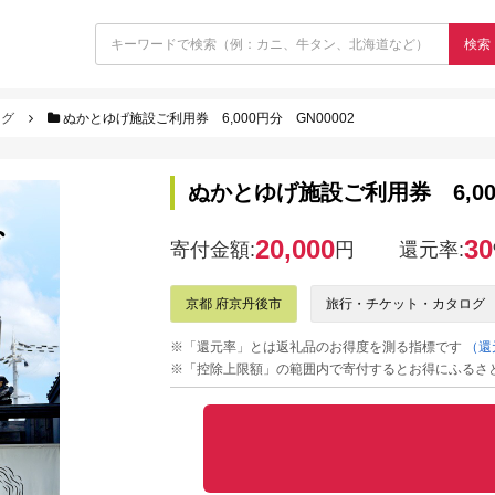
検索
ログ
ぬかとゆげ施設ご利用券 6,000円分 GN00002
ぬかとゆげ施設ご利用券 6,000
20,000
30
寄付金額:
円
還元率:
京都 府京丹後市
旅行・チケット・カタログ
※「還元率」とは返礼品のお得度を測る指標です
（還
※「控除上限額」の範囲内で寄付するとお得にふるさ