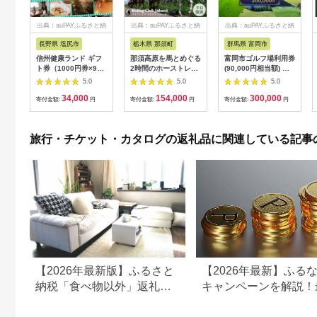
出典：auPAYふるさと納
出典：auPAYふるさと納
出典：auPAYふるさと納
税
税
税
長野県 塩尻市
栃木県 那須町
群馬県 富岡市
信州健康ランド ギフ
那須高原を馬とめぐる
富岡市ゴルフ場利用券
ト券（1000円券×9
2時間のホーストレッ
(90,000円相当額) ゴ
枚） | 信州健康ランド
キング 外乗ペア利用
ルフ チケット 平日 土
5.0
5.0
5.0
サウナ 大浴場 ボディ
券【平日限定】チケッ
日 祝日 プレー券 関東
34,000
154,000
300,000
ケア リラクゼーショ
ト 利用券 ペア 体験
群馬県 首都圏 F20E-
寄付金額:
円
寄付金額:
円
寄付金額:
円
ン 施設 宿泊 家族連れ
乗馬 初心者歓迎〔P-
350
長野県 塩尻市
100〕
旅行・チケット・カタログの返礼品に関連している記事
【2026年最新版】ふるさと
【2026年最新】ふる
納税「食べ物以外」返礼品
キャンペーンを解説！
の還元率ランキング！
50%還元も