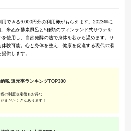
天ふるさと納
出典：auPAYふるさと納
出典：auPAYふるさと納
出典：ふるさとプレ
税
税
税
ア
代田区
兵庫県 川西市
鹿児島県 屋久島町
兵庫県 豊岡市
できる6,000円分の利用券がもらえます。2023年に
と納税】ホテ
No.422 入浴回数券1
屋久島プライベート＆
豊岡市旅行クーポン
ータニ(東
冊（6枚つづり） ／
カスタマイズツアー
3,000円分 3年間有効
は、米ぬか酵素風呂と5種類のフィンランド式サウナを
アンドダイ
SPAキセラ川西 温泉
城崎温泉 出石 竹野 
5.0
5.0
5.0
5.0
スカイ 平日
スパ サウナ リラック
鍋 など 宿泊施設 飲
かを使用し、自然発酵の熱で身体を芯から温めます。サ
5,000
19,000
173,000
10,000
ュッフェ 1
ス 癒し 兵庫県
店 観光施設 250施設
円
寄付金額:
円
寄付金額:
円
寄付金額:
円
も体験可能。心と身体を整え、健康を促進する現代の湯
券_ ホテル
以上で使える旅行券
 食事券 グ
「豊岡旅幸券」 旅行
を提供します。
 人気 おすす
宿泊 旅 トラベルの 
917】
ケット
納税 還元率ランキングTOP300
納税の制度改定後もお得な
まだまだたくさんあります！
収いくら
る？おす