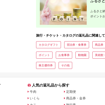
ト・公式グッズを徹底解説
ふるさと
ふるさと納
ポイント
旅行・チケット・カタログの返礼品に関連して
カタログギフト
宿泊券・食事券
商品券
ポイント
お食事券
動物園
美術館
株主優待券
その他
す
人気の返礼品から探す
牛肉
定期便
いくら
商品券・金券
カニ
旅行券