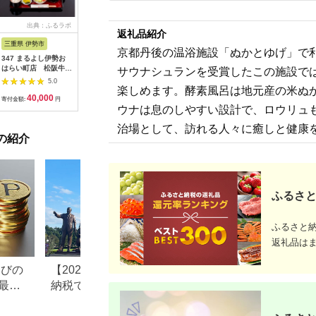
出典：ふるラボ
出典：楽天ふるさと納
出典：ふるなび
出典：楽
返礼品紹介
税
三重県 伊勢市
広島県 安芸高田市
茨城県 阿見町
東京都千
京都丹後の温浴施設「ぬかとゆげ」で利用
347 まるよし伊勢お
【ふるさと納税】ゴル
20-05 茨城県産コシヒ
【ふるさ
はらい町店 松阪牛焼
フ 八千代カントリー
カリ備食ライスセット
ルニューオ
サウナシュランを受賞したこの施設で
肉御膳(150g) ペアお
クラブ 利用券 10,000
(100g×８袋）【5年保
京)ビュー
5.0
5.0
5.0
食事券
円分（1,000円×10
存・非常食】【備蓄
ニング ザ
楽しめます。酵素風呂は地元産の米ぬ
40,000
36,500
12,000
6
枚） 広島 安芸高田市
備蓄用 緊急時 備え 米
ディナービ
寄付金額:
円
寄付金額:
円
寄付金額:
円
寄付金額:
ウナは息のしやすい設計で、ロウリュ
食品 食糧 食料 長期保
ドリンク付
存 レジャー キャンプ
ビュッフェ
治場として、訪れる人々に癒しと健康
登山 便利】
ルメ 高級
の紹介
め【1641
ふるさと
ふるさと
返礼品は
なびの
【2026年最新版】ふるさと
ふるさと納税、年
最大
納税でディズニー返礼品は
で30万円寄付でき
もらえる？ホテル・チケッ
すめ返礼品も紹介