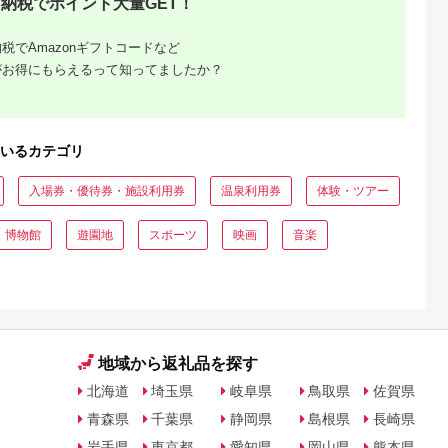
納税でポイント大量GET！
税でAmazonギフトコードなど
がお得にもらえるって知ってましたか？
いるカテゴリ
入場券・優待券・施設利用券
温泉利用券
体験・ツアー
・博物館
遊園地
スポーツ
映画
音楽
地域から返礼品を探す
北海道
埼玉県
岐阜県
鳥取県
佐賀県
青森県
千葉県
静岡県
島根県
長崎県
岩手県
東京都
愛知県
岡山県
熊本県