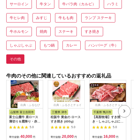
サーロイン
牛タン
牛バラ肉（カルビ）
ハラミ
牛ヒレ肉
みすじ
牛もも肉
ランプ ステーキ
牛ホルモン
焼肉
ステーキ
すき焼き
しゃぶしゃぶ
もつ鍋
カレー
ハンバーグ（牛）
その他
牛肉のその他に関連しているおすすめの返礼品
出典：ふるなび
出典：ふるさとチョイ
出典：ふるさとチョイ
出
ス
ス
山梨県 富士吉田市
三重県 津市
千葉県 鴨川市
佐
富士山麓牛 肩ロース
松阪牛 黄金の ロース
【高梨牧場】すき焼
【ふ
薄切り＆霜降り・赤身
すき焼き (400g)
き・しゃぶしゃぶに！
【A
焼肉セット 牛肉 食べ
A５ランク『かずさ和
ース
5.0
5.0
5.0
比べ 計1.3kg 焼肉 す
牛（黒毛和牛）』薄切
20
き焼き 国産 精肉 冷凍
り肩ロース 300g
125
40,000
20,000
16,000
寄付金額:
円
寄付金額:
円
寄付金額:
円
寄付
送料無料
[0016-0019]