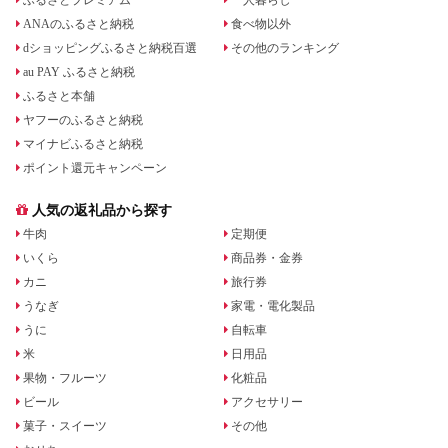
ANAのふるさと納税
食べ物以外
dショッピングふるさと納税百選
その他のランキング
au PAY ふるさと納税
ふるさと本舗
ヤフーのふるさと納税
マイナビふるさと納税
ポイント還元キャンペーン
人気の返礼品から探す
牛肉
定期便
いくら
商品券・金券
カニ
旅行券
うなぎ
家電・電化製品
うに
自転車
米
日用品
果物・フルーツ
化粧品
ビール
アクセサリー
菓子・スイーツ
その他