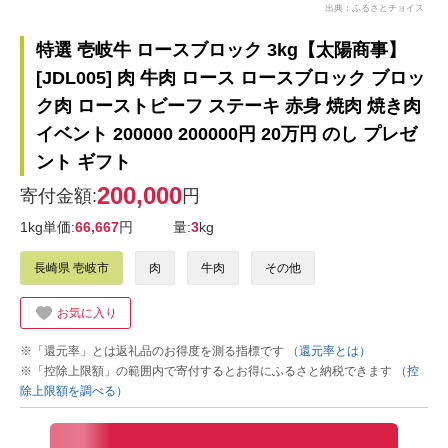
出典：ふるさとチョイス
特選 壱岐牛 ロースブロック 3kg【太陽商事】
[JDL005] 肉 牛肉 ロース ロースブロック ブロッ
ク肉 ローストビーフ ステーキ 赤身 焼肉 焼き肉
イベント 200000 200000円 20万円 のし プレゼ
ント ギフト
200,000
寄付金額:
円
1kg単価:
66,667
円
量:
3
kg
長崎県 壱岐市
肉
牛肉
その他
お気に入り
※「還元率」とは返礼品のお得度を測る指標です
（還元率とは）
※「控除上限額」の範囲内で寄付するとお得にふるさと納税できます
（控
除上限額を調べる）