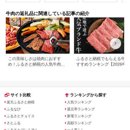
牛肉の返礼品に関連している記事の紹介
この美味しさは焼肉におすす
ふるさと納税でもらえる牛肉
め！ふるさと納税の人気牛肉還
すすめランキング【2026年
元率ランキング
版】還元率・用途別で徹底比
サイト比較
ランキングから探す
楽天ふるさと納税
人気ランキング
ふるなび
還元率ランキング
ふるさとチョイス
家電ランキング
さとふる
高額ランキング
ふるさとプレミアム
一人暮らし