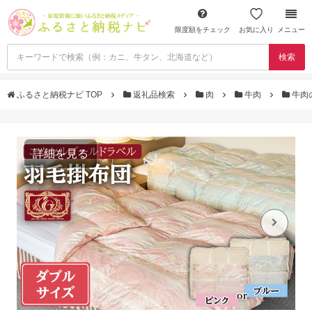
限度額をチェック
お気に入り
メニュー
検索
ふるさと納税ナビ TOP
返礼品検索
肉
牛肉
牛肉
詳細を見る