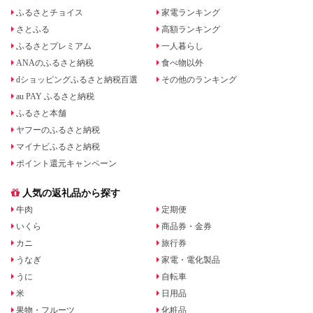
ふるさとチョイス
家電ランキング
さとふる
高額ランキング
ふるさとプレミアム
一人暮らし
ANAのふるさと納税
食べ物以外
dショッピングふるさと納税百選
その他のランキング
au PAY ふるさと納税
ふるさと本舗
ヤフーのふるさと納税
マイナビふるさと納税
ポイント還元キャンペーン
人気の返礼品から探す
牛肉
定期便
いくら
商品券・金券
カニ
旅行券
うなぎ
家電・電化製品
うに
自転車
米
日用品
果物・フルーツ
化粧品