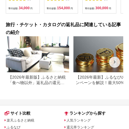
サウナ 大浴場 ボディ
券【平日限定】チケッ
日 祝日 プレー券 関東
食事
ケア リラクゼーショ
ト 利用券 ペア 体験
群馬県 首都圏 F20E-
34,000
154,000
300,000
寄付金額:
円
寄付金額:
円
寄付金額:
円
寄付
ン 施設 宿泊 家族連れ
乗馬 初心者歓迎〔P-
350
長野県 塩尻市
100〕
旅行・チケット・カタログの返礼品に関連している記事
の紹介
【2026年最新版】ふるさと納税
【2026年最新】ふるなびの
「食べ物以外」返礼品の還元率
ンペーンを解説！最大50%還
ランキング！
も
サイト比較
ランキングから探す
楽天ふるさと納税
人気ランキング
ふるなび
還元率ランキング