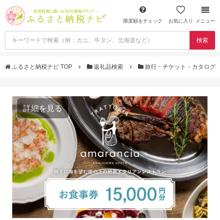
限度額をチェック
お気に入り
メニュー
検索
ふるさと納税ナビ TOP
返礼品検索
旅行・チケット・カタログ
詳細を見る