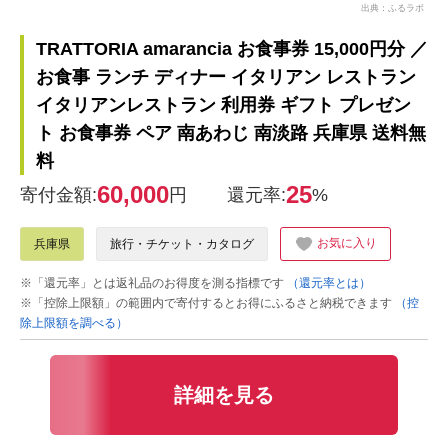
出典：ふるラボ
TRATTORIA amarancia お食事券 15,000円分 ／
お食事 ランチ ディナー イタリアン レストラン
イタリアンレストラン 利用券 ギフト プレゼン
ト お食事券 ペア 南あわじ 南淡路 兵庫県 送料無
料
60,000
25
寄付金額:
円
還元率:
%
お気に入り
兵庫県
旅行・チケット・カタログ
※「還元率」とは返礼品のお得度を測る指標です
（還元率とは）
※「控除上限額」の範囲内で寄付するとお得にふるさと納税できます
（控
除上限額を調べる）
詳細を見る