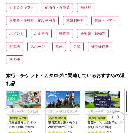
カタログギフト
宿泊券・食事券
商品券
入場券・優待券・施設利用券
温泉利用券
体験・ツアー
ポイント
お食事券
動物園
美術館・博物館
遊園地
スポーツ
映画
音楽
株主優待券
その他
旅行・チケット・カタログに関連しているおすすめの返
礼品
出典：auPAYふるさと納
出典：auPAYふるさと納
出典：auPAYふるさと納
税
税
税
長野県 塩尻市
栃木県 那須町
群馬県 富岡市
三
信州健康ランド ギフ
那須高原を馬とめぐる
富岡市ゴルフ場利用券
34
ト券（1000円券×9
2時間のホーストレッ
(90,000円相当額) ゴ
はら
枚） | 信州健康ランド
キング 外乗ペア利用
ルフ チケット 平日 土
肉御
5.0
5.0
5.0