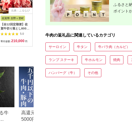
ふるさと納
ポイント
出典：ふるなび
出典：ふるなび
出典：ふるなび
出典：ふ
佐賀県 吉野ヶ里町
北海道 白老町
鳥取県 琴浦町
大阪府 守
【全12回定期便】佐
白老牛 Ｗチーズ ハン
牛肉 黒毛和牛 ホルモ
牛肉 牛バ
賀牛切り落とし800g
バーグ セット 10個
ン 丸腸(マルチョウ)
焼肉 500g
黒毛和牛 きりおとし
BY078
500g
｜国産 味
5.0
5.0
5.0
牛肉の返礼品に関連しているカテゴリ
[FAY063]
館グループ
210,000
33,500
17,000
2
守口店 大
寄付金額:
円
寄付金額:
円
寄付金額:
円
寄付金額:
[0719c]
サーロイン
牛タン
牛バラ肉（カルビ）
ランプ ステーキ
牛ホルモン
焼肉
ハンバーグ（牛）
その他
る牛
高還元率！ふるさと納税
【2026年版】楽天
5000円以下でおすすめ牛肉
納税 還元率ランキ
元率・
＆豚肉ランキング！
還元率返礼品をジ