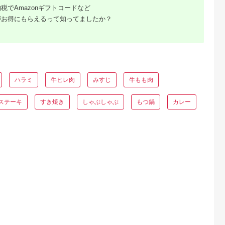
税でAmazonギフトコードなど
がお得にもらえるって知ってましたか？
るさとプレミ
出典：ふるなび
出典：ふるなび
出典：JALふるさと納
アム
口市
愛知県 設楽町
岐阜県 高山市
秋田県 湯沢市
ラ スライス
国産 ローストビーフ
A5等級 飛騨牛 サーロ
みなせ牛特選ステー
×4個 計2kg
用（加熱済）300g ソ
インステーキ 200g×2
＋味わい肩ロースセ
付 冷凍 明月
ース付き 段戸山高原
枚 | ステーキ BV017
ト【みなせミートセ
5.0
5.0
5.0
5.0
 がんてつ
牛 肉 塊肉 パーティー
ター】[H1-1801]
6,000
10,000
34,000
21,000
阪府 守口市
クリスマス お祝い
円
寄付金額:
円
寄付金額:
円
寄付金額:
円
-085
ハラミ
牛ヒレ肉
みすじ
牛もも肉
ステーキ
すき焼き
しゃぶしゃぶ
もつ鍋
カレー
ふるさと
ング｜高
ャンル別