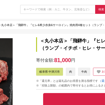
検索
＜丸小本店＞「飛騨牛」『ヒレ&希少赤身&サーロイン』焼肉用4種セット（ランプ・イ
＜丸小本店＞「飛騨牛」『ヒレ
（ランプ・イチボ・ヒレ・サーロ
81,000
寄付金額:
円
お
岐阜県 中津川市
肉
牛肉
※「還元率」とは返礼品のお得度を測る指標です
（還
※「控除上限額」の範囲内で寄付するとお得にふるさ