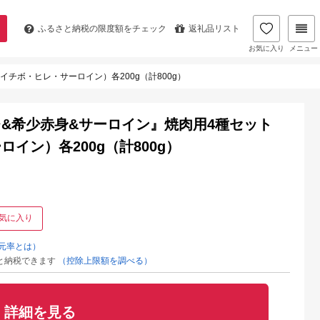
ふるさと納税の
限度額をチェック
返礼品リスト
お気に入り
メニュー
チボ・ヒレ・サーロイン）各200g（計800g）
&希少赤身&サーロイン』焼肉用4種セット
イン）各200g（計800g）
気に入り
元率とは）
と納税できます
（控除上限額を調べる）
詳細を見る