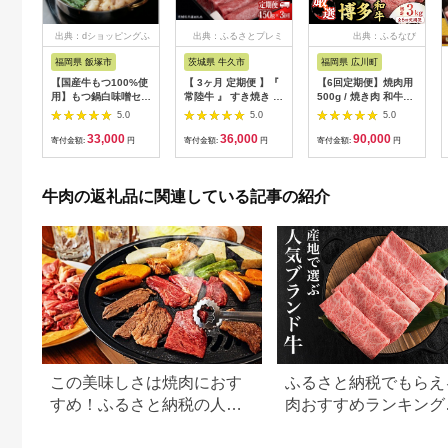
出典：dショッピングふ
出典：ふるさとプレミ
出典：ふるなび
るさと納税
アム
福岡県 飯塚市
茨城県 牛久市
福岡県 広川町
【国産牛もつ100%使
【 3ヶ月 定期便 】『
【6回定期便】焼肉用
用】もつ鍋白味噌セッ
常陸牛 』 すき焼き し
500g / 焼き肉 和牛
ト 2人前+牛もつ追加
ゃぶしゃぶ用 ( 赤身 )
[AFBO071]
5.0
5.0
5.0
400g【C3-025】
450g ( 茨城県共通返
33,000
36,000
90,000
礼品 ) 牛肉 牛 肉 お肉
寄付金額:
円
寄付金額:
円
寄付金額:
円
国産 赤身肉 すきやき
すき焼き肉 しゃぶし
ゃぶ用 ブランド牛 A4
牛肉の返礼品に関連している記事の紹介
A5 黒毛和牛 和牛 国
産黒毛和牛 国産牛 ギ
フト 贈答[BM046us]
この美味しさは焼肉におす
ふるさと納税でもらえ
すめ！ふるさと納税の人気
肉おすすめランキング
牛肉還元率ランキング
【2026年最新版】還