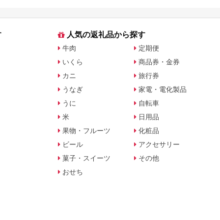
に比較
す
人気の返礼品から探す
牛肉
定期便
いくら
商品券・金券
カニ
旅行券
うなぎ
家電・電化製品
うに
自転車
米
日用品
果物・フルーツ
化粧品
ビール
アクセサリー
菓子・スイーツ
その他
おせち