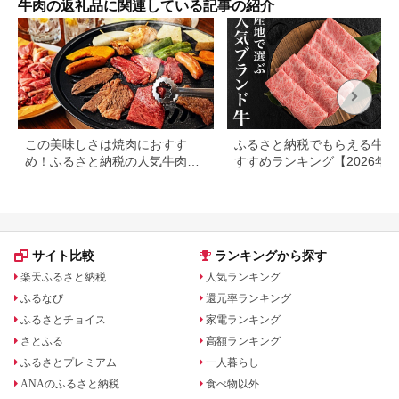
牛肉の返礼品に関連している記事の紹介
産黒毛和牛 国産牛 ギ
フト 贈答[BM046us]
この美味しさは焼肉におすす
ふるさと納税でもらえる牛肉
め！ふるさと納税の人気牛肉還
すすめランキング【2026年
元率ランキング
版】還元率・用途別で徹底比
サイト比較
ランキングから探す
楽天ふるさと納税
人気ランキング
ふるなび
還元率ランキング
ふるさとチョイス
家電ランキング
さとふる
高額ランキング
ふるさとプレミアム
一人暮らし
ANAのふるさと納税
食べ物以外