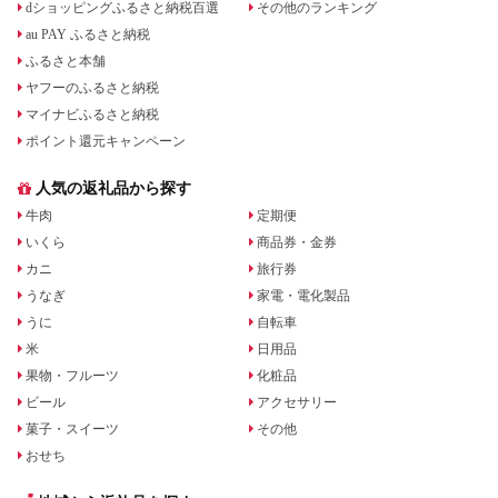
dショッピングふるさと納税百選
その他のランキング
au PAY ふるさと納税
ふるさと本舗
ヤフーのふるさと納税
マイナビふるさと納税
ポイント還元キャンペーン
人気の返礼品から探す
牛肉
定期便
いくら
商品券・金券
カニ
旅行券
うなぎ
家電・電化製品
うに
自転車
米
日用品
果物・フルーツ
化粧品
ビール
アクセサリー
菓子・スイーツ
その他
おせち