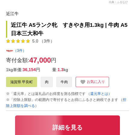
出典：ふるなび
近江牛
近江牛 A5ランク牝 すきやき用1.3kg | 牛肉 A5
日本三大和牛
5.0 （3件）
（3件）
47,000
寄付金額:
円
1kg単価:
36,154
円
量:
1.3
kg
お気に入り
滋賀県 甲良町
肉
牛肉
※「還元率」とは返礼品のお得度を測る指標です
（還元率とは）
※「控除上限額」の範囲内で寄付するとお得にふるさと納税できます
（控
除上限額を調べる）
詳細を見る