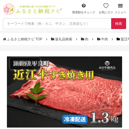
限度額をチェック
お気に入り
メニュー
検索
ふるさと納税ナビ TOP
返礼品検索
肉
牛肉
近江牛
詳細を見る