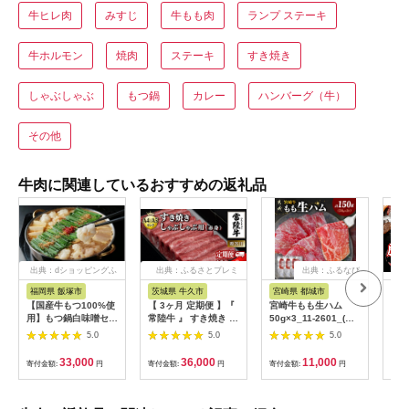
牛ヒレ肉
みすじ
牛もも肉
ランプ ステーキ
牛ホルモン
焼肉
ステーキ
すき焼き
しゃぶしゃぶ
もつ鍋
カレー
ハンバーグ（牛）
その他
牛肉に関連しているおすすめの返礼品
出典：dショッピングふ
出典：ふるさとプレミ
出典：ふるなび
るさと納税
アム
福岡県 飯塚市
茨城県 牛久市
宮崎県 都城市
福
【国産牛もつ100%使
【 3ヶ月 定期便 】『
宮崎牛もも生ハム
【6
用】もつ鍋白味噌セッ
常陸牛 』 すき焼き し
50g×3_11-2601_(都
500g / 焼き
ト 2人前+牛もつ追加
ゃぶしゃぶ用 ( 赤身 )
城市) 宮崎牛生ハム
[AF
5.0
5.0
5.0
400g【C3-025】
450g ( 茨城県共通返
50g×3P 牛もも生ハム
礼品 ) 牛肉 牛 肉 お肉
おしゃれ おつまみ ギ
33,000
36,000
11,000
寄付金額:
円
寄付金額:
円
寄付金額:
円
寄付
国産 赤身肉 すきやき
フト 贈答用
すき焼き肉 しゃぶし
ゃぶ用 ブランド牛 A4
A5 黒毛和牛 和牛 国