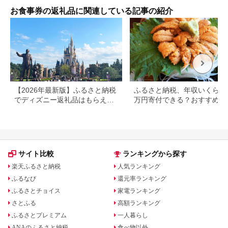
お食事券の返礼品に関連している記事の紹介
【2026年最新版】ふるさと納税
ふるさと納税、年収いくらで3
でディズニー返礼品はもらえ
万円寄付できる？おすすめ返
る？ホテル・チケット・公式グ
品も紹介
ッズを徹底解説
サイト比較
ランキングから探す
楽天ふるさと納税
人気ランキング
ふるなび
還元率ランキング
ふるさとチョイス
家電ランキング
さとふる
高額ランキング
ふるさとプレミアム
一人暮らし
ANAのふるさと納税
食べ物以外