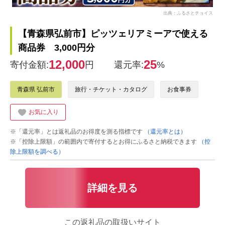
出典：ふるさとチョイス
【青森県弘前市】ピッツェリアミーアで使える
商品券 3,000円分
12,000
25
寄付金額:
円
還元率:
%
青森県 弘前市
旅行・チケット・カタログ
お食事券
お気に入り
※「還元率」とは返礼品のお得度を測る指標です
（還元率とは）
※「控除上限額」の範囲内で寄付するとお得にふるさと納税できます
（控
除上限額を調べる）
詳細を見る
この返礼品の取扱いサイト