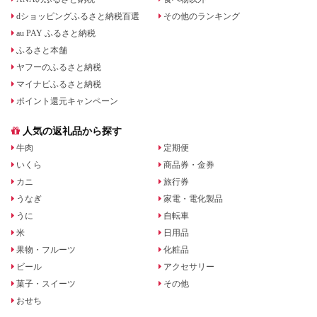
dショッピングふるさと納税百選
その他のランキング
au PAY ふるさと納税
ふるさと本舗
ヤフーのふるさと納税
マイナビふるさと納税
ポイント還元キャンペーン
人気の返礼品から探す
牛肉
定期便
いくら
商品券・金券
カニ
旅行券
うなぎ
家電・電化製品
うに
自転車
米
日用品
果物・フルーツ
化粧品
ビール
アクセサリー
菓子・スイーツ
その他
おせち