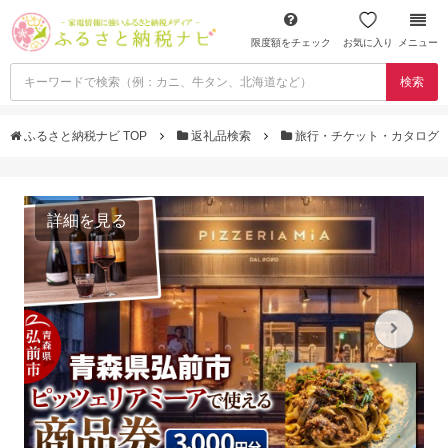
限度額をチェック
お気に入り
メニュー
検索
ふるさと納税ナビ TOP
返礼品検索
旅行・チケット・カタログ
詳細を見る