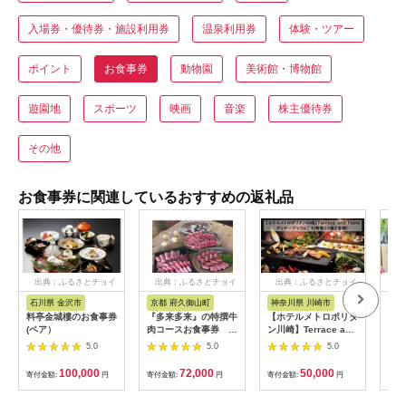
入場券・優待券・施設利用券
温泉利用券
体験・ツアー
ポイント
お食事券
動物園
美術館・博物館
遊園地
スポーツ
映画
音楽
株主優待券
その他
お食事券に関連しているおすすめの返礼品
出典：ふるさとチョイ
出典：ふるさとチョイ
出典：ふるさとチョイ
出
ス
ス
ス
石川県 金沢市
京都 府久御山町
神奈川県 川崎市
東
料亭金城樓のお食事券
『多来多来』の特撰牛
【ホテルメトロポリタ
お花
(ペア）
肉コースお食事券 4
ン川崎】Terrace and
ラン
名様分【1131614】
Table ディナービュ
5.0
5.0
5.0
ッフェご利用券1組2
名様
100,000
72,000
50,000
寄付金額:
円
寄付金額:
円
寄付金額:
円
寄付