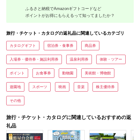
ふるさと納税でAmazonギフトコードなど
ポイントがお得にもらえるって知ってましたか？
旅行・チケット・カタログの返礼品に関連しているカテゴリ
カタログギフト
宿泊券・食事券
商品券
入場券・優待券・施設利用券
温泉利用券
体験・ツアー
ポイント
お食事券
動物園
美術館・博物館
遊園地
スポーツ
映画
音楽
株主優待券
その他
旅行・チケット・カタログに関連しているおすすめの返
礼品