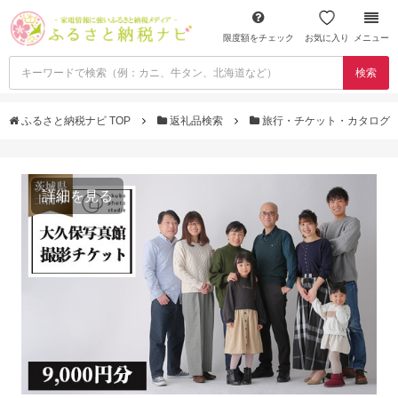
限度額をチェック
お気に入り
メニュー
検索
ふるさと納税ナビ TOP
返礼品検索
旅行・チケット・カタログ
詳細を見る