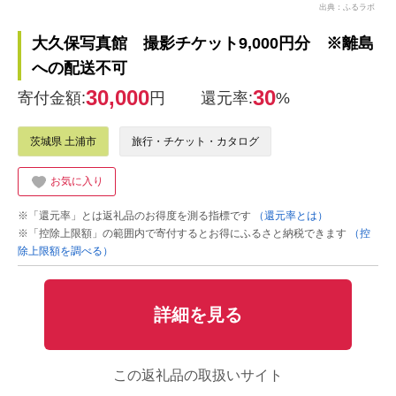
出典：ふるラボ
大久保写真館 撮影チケット9,000円分 ※離島
への配送不可
30,000
30
寄付金額:
円
還元率:
%
茨城県 土浦市
旅行・チケット・カタログ
お気に入り
※「還元率」とは返礼品のお得度を測る指標です
（還元率とは）
※「控除上限額」の範囲内で寄付するとお得にふるさと納税できます
（控
除上限額を調べる）
詳細を見る
この返礼品の取扱いサイト