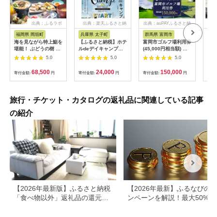
出典：ふるラボ
出典：楽天ふるさと納
出典：auPAYふるさと納
出典
税
税
福岡県 岡垣町
兵庫県 太子町
群馬県 富岡市
長
海を見ながら特上鮨を
【ふるさと納税】ホテ
富岡市ゴルフ場利用券
旅行
堪能！ ぶどうの樹 鮨
ルdeデイキャンプ体
(45,000円相当額) ゴ
運転
屋台ペア お食事券 海
験チケット
ルフ チケット 平日 土
列車
5.0
5.0
5.0
鮮 海 屋台 食事 ペア
【1364991】
日 祝日 プレー券 関東
験 
福岡県 岡垣町
群馬県 首都圏 F20E-
列車
68,500
24,000
150,000
寄付金額:
円
寄付金額:
円
寄付金額:
円
寄付
382
ども
県
旅行・チケット・カタログの返礼品に関連している記事
の紹介
【2026年最新版】ふるさと納税
【2026年最新】ふるなびの
「食べ物以外」返礼品の還元率
ンペーンを解説！最大50%還
ランキング！
も