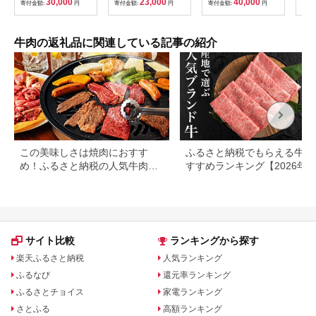
30,000
23,000
40,000
寄付金額:
円
寄付金額:
円
寄付金額:
円
寄付
ス ブランド牛 すき焼
送料無料
き すきやき しゃぶし
ゃぶ ぎゅうにく ぎゅ
う にく ビーフ 赤身
牛肉の返礼品に関連している記事の紹介
人気 冷凍 送料無料 贈
り物 贈答 プレゼント
お取り寄せ 記念日 パ
ーティ
この美味しさは焼肉におすす
ふるさと納税でもらえる牛肉
め！ふるさと納税の人気牛肉還
すすめランキング【2026年
元率ランキング
版】還元率・用途別で徹底比
サイト比較
ランキングから探す
楽天ふるさと納税
人気ランキング
ふるなび
還元率ランキング
ふるさとチョイス
家電ランキング
さとふる
高額ランキング