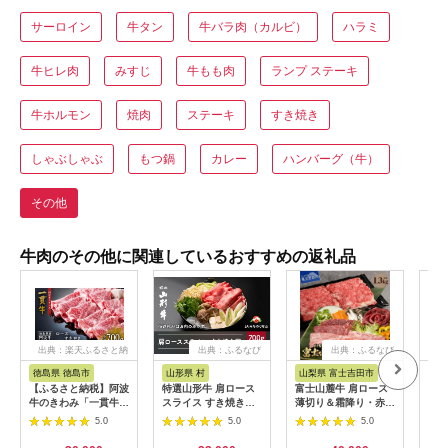
サーロイン
牛タン
牛バラ肉（カルビ）
ハラミ
牛ヒレ肉
みすじ
牛もも肉
ランプ ステーキ
牛ホルモン
焼肉
ステーキ
すき焼き
しゃぶしゃぶ
もつ鍋
カレー
ハンバーグ（牛）
その他
牛肉のその他に関連しているおすすめの返礼品
出典：楽天ふるさと納
出典：ふるなび
出典：ふるなび
出
税
徳島県 徳島市
山形県 村
山梨県 富士吉田市
三重
【ふるさと納税】阿波
特選山形牛 肩ロース
富士山麓牛 肩ロース
松阪
牛のきわみ「一貫牛」
スライス すき焼き用
薄切り＆霜降り・赤身
すき焼
ロース すき焼き 700g
700g 牛肉 黒毛和牛
焼肉セット 牛肉 食べ
5.0
5.0
5.0
| 阿波牛 国産牛 和牛
ja-gnksx700
比べ 計1.3kg 焼肉 す
牛肉 牛 肉 焼肉 ロー
き焼き 国産 精肉 冷凍