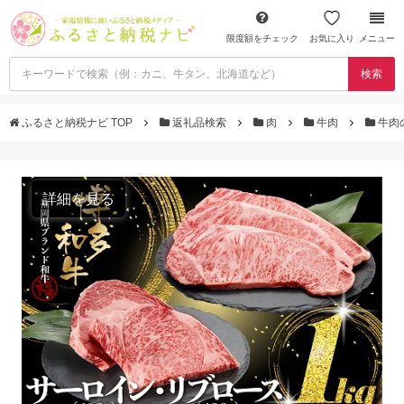
限度額をチェック
お気に入り
メニュー
検索
ふるさと納税ナビ TOP
返礼品検索
肉
牛肉
牛肉
詳細を見る