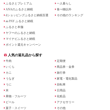
ふるさとプレミアム
一人暮らし
ANAのふるさと納税
食べ物以外
dショッピングふるさと納税百選
その他のランキング
au PAY ふるさと納税
ふるさと本舗
ヤフーのふるさと納税
マイナビふるさと納税
ポイント還元キャンペーン
人気の返礼品から探す
牛肉
定期便
いくら
商品券・金券
カニ
旅行券
うなぎ
家電・電化製品
うに
自転車
米
日用品
果物・フルーツ
化粧品
ビール
アクセサリー
菓子・スイーツ
その他