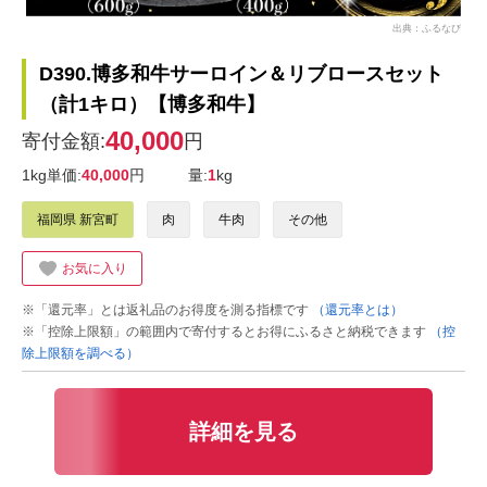
出典：ふるなび
D390.博多和牛サーロイン＆リブロースセット
（計1キロ）【博多和牛】
40,000
寄付金額:
円
1kg単価:
40,000
円
量:
1
kg
福岡県 新宮町
肉
牛肉
その他
お気に入り
※「還元率」とは返礼品のお得度を測る指標です
（還元率とは）
※「控除上限額」の範囲内で寄付するとお得にふるさと納税できます
（控
除上限額を調べる）
詳細を見る