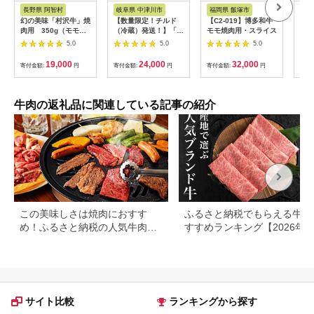
さと納税
アム
長野県 阿智村
岐阜県 中津川市
福岡県 飯塚市
三
幻の美味「村沢牛」焼
【数量限定！チルド
【C2-019】博多和牛
松阪
肉用 350g（モモ・
（冷蔵）発送！】「飛
モモ焼肉用・スライス
キ1
バラ・ロース）｜ 牛
騨牛」A5等級サーロ
5.0
5.0
5.0
肉 お肉 肉 和牛 焼肉
インステーキ 200g×2
焼き肉 やきにく 京都
枚 鉄板焼き 網焼き 焼
19,000
24,000
32,000
寄付金額:
円
寄付金額:
円
寄付金額:
円
寄付
限定 ギフト 送料無料
肉 バーベキュー BBQ
信州 長野県産
F4N-1239
牛肉の返礼品に関連している記事の紹介
この美味しさは焼肉におすす
ふるさと納税でもらえる牛肉
め！ふるさと納税の人気牛肉還
すすめランキング【2026年
元率ランキング
版】還元率・用途別で徹底比
サイト比較
ランキングから探す