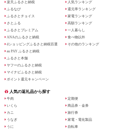
楽天ふるさと納税
人気ランキング
ふるなび
還元率ランキング
ふるさとチョイス
家電ランキング
さとふる
高額ランキング
ふるさとプレミアム
一人暮らし
ANAのふるさと納税
食べ物以外
dショッピングふるさと納税百選
その他のランキング
au PAY ふるさと納税
ふるさと本舗
ヤフーのふるさと納税
マイナビふるさと納税
ポイント還元キャンペーン
人気の返礼品から探す
牛肉
定期便
いくら
商品券・金券
カニ
旅行券
うなぎ
家電・電化製品
うに
自転車