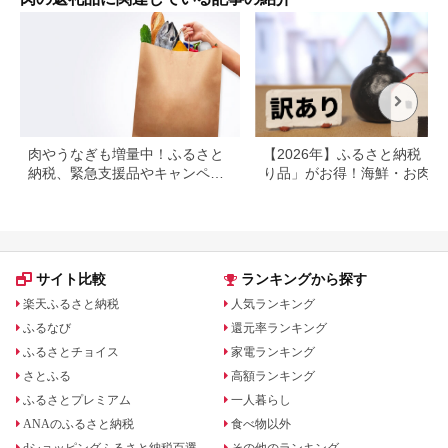
肉やうなぎも増量中！ふるさと
【2026年】ふるさと納税「
納税、緊急支援品やキャンペー
り品」がお得！海鮮・お肉・
ン中の返礼品
イーツ返礼品特集
サイト比較
ランキングから探す
楽天ふるさと納税
人気ランキング
ふるなび
還元率ランキング
ふるさとチョイス
家電ランキング
さとふる
高額ランキング
ふるさとプレミアム
一人暮らし
ANAのふるさと納税
食べ物以外
dショッピングふるさと納税百選
その他のランキング