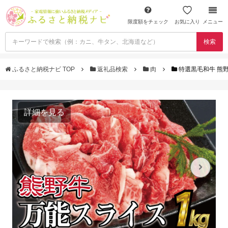
限度額をチェック
お気に入り
メニュー
検索
ふるさと納税ナビ TOP
返礼品検索
肉
特選黒毛和牛 熊野牛
詳細を見る