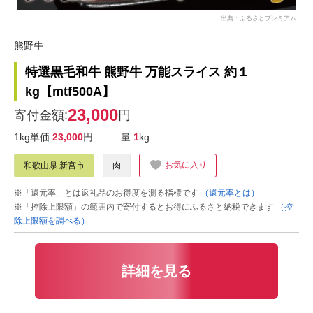
出典：ふるさとプレミアム
熊野牛
特選黒毛和牛 熊野牛 万能スライス 約１
kg【mtf500A】
23,000
寄付金額:
円
1kg単価:
23,000
円
量:
1
kg
お気に入り
和歌山県 新宮市
肉
※「還元率」とは返礼品のお得度を測る指標です
（還元率とは）
※「控除上限額」の範囲内で寄付するとお得にふるさと納税できます
（控
除上限額を調べる）
詳細を見る