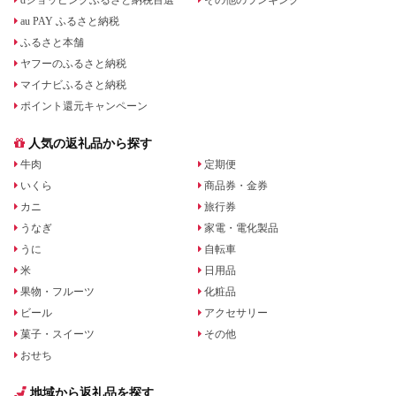
au PAY ふるさと納税
ふるさと本舗
ヤフーのふるさと納税
マイナビふるさと納税
ポイント還元キャンペーン
人気の返礼品から探す
牛肉
定期便
いくら
商品券・金券
カニ
旅行券
うなぎ
家電・電化製品
うに
自転車
米
日用品
果物・フルーツ
化粧品
ビール
アクセサリー
菓子・スイーツ
その他
おせち
地域から返礼品を探す