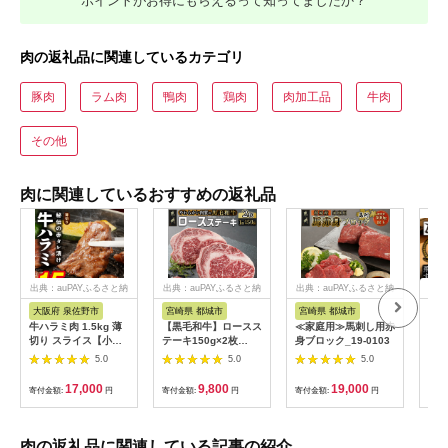
ポイントがお得にもらえるって知ってましたか？
肉の返礼品に関連しているカテゴリ
豚肉
ラム肉
鴨肉
鶏肉
肉加工品
牛肉
その他
肉に関連しているおすすめの返礼品
出典：auPAYふるさと納
出典：auPAYふるさと納
出典：auPAYふるさと納
出典
税
税
税
大阪府 泉佐野市
宮崎県 都城市
宮崎県 都城市
岐
牛ハラミ肉 1.5kg 薄
【黒毛和牛】ロースス
≪家庭用≫馬刺し用赤
A5
切り スライス【小分
テーキ150g×2枚
身ブロック_19-0103
き焼
け 500g×3 訳あり サ
_LG8-I901
ス
5.0
5.0
5.0
イズ不揃い 秘伝の赤
タレ漬け 牛肉 焼肉用
17,000
9,800
19,000
寄付金額:
円
寄付金額:
円
寄付金額:
円
寄付
焼くだけ 小分け BBQ
やきにく 数量限定】
G4719
肉の返礼品に関連している記事の紹介