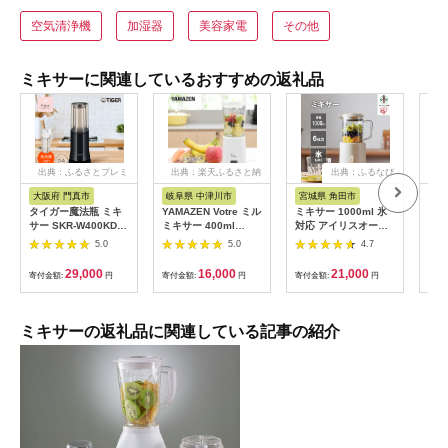
空気清浄機
加湿器
美容家電
その他
ミキサーに関連しているおすすめの返礼品
出典：ふるさとプレミ
出典：楽天ふるさと納
出典：ふるなび
出
アム
税
大阪府 門真市
岐阜県 中津川市
宮城県 角田市
新潟
タイガー魔法瓶 ミキ
YAMAZEN Votre ミル
ミキサー 1000ml 氷
チョ
サー SKR-W400KD
ミキサー 400ml
対応 アイリスオーヤ
ーブ
ディープブラック【ミ
YMH-400(W)
マ 家庭用 キッチン ギ
483
5.0
5.0
4.7
キサー 電化製品 家電
フト 木目調 スムージ
安全設計 静音 ハイパ
ー デザート お手入れ
29,000
16,000
21,000
寄付金額:
円
寄付金額:
円
寄付金額:
円
寄付
ワー コンパクト 4枚
簡単 IJM-S101-Cアイ
刃 ジューサー スムー
ボリー
ジー カップ・フタ食
器洗い乾燥機対応 大
ミキサーの返礼品に関連している記事の紹介
阪府 門真市 】
272230_AZ015VC01