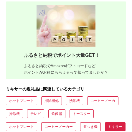
ふるさと納税でポイント大量GET！
ふるさと納税でAmazonギフトコードなど
ポイントがお得にもらえるって知ってましたか？
ミキサーの返礼品に関連しているカテゴリ
ホットプレート
掃除機他
洗濯機
コーヒーメーカ
掃除機
テレビ
炊飯器
トースター
ホットプレート
コーヒーメーカー
餅つき機
ミキサー