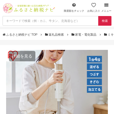
限度額をチェック
お気に入り
メニュー
検索
ふるさと納税ナビ TOP
返礼品検索
家電・電化製品
ミキ
詳細を見る