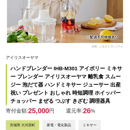
出典：ふるさとプレミアム
アイリスオーヤマ
ハンドブレンダー IHB-M301 アイボリー ミキサ
ー ブレンダー アイリスオーヤマ 離乳食 スムー
ジー 泡だて器 ハンドミキサー ジューサー 出産
祝い プレゼント おしゃれ 時短調理 ホイッパー
チョッパー まぜる つぶす きざむ 調理器具
25,000
26
寄付金額:
円
還元率:
%
宮城県 大河原町
家電・電化製品
ミキサー