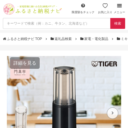
限度額をチェック
お気に入り
メニュー
検索
ふるさと納税ナビ TOP
返礼品検索
家電・電化製品
ミキ
詳細を見る