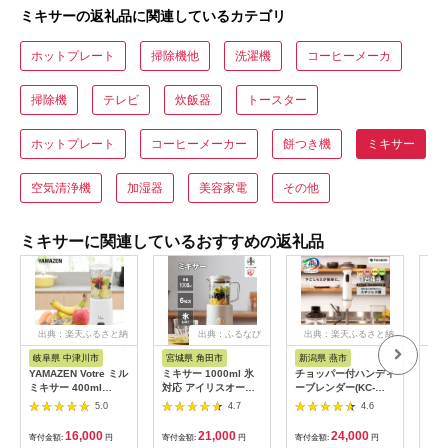
ミキサーの返礼品に関連しているカテゴリ
ホットプレート
掃除機他
洗濯機
コーヒーメーカ
掃除機
テレビ
炊飯器
トースター
ホットプレート
コーヒーメーカー
餅つき機
ミキサー
空気清浄機
加湿器
美容家電
その他
ミキサーに関連しているおすすめの返礼品
出典：楽天ふるさと納
出典：ふるなび
出典：楽天ふるさと納
出
税
税
岐阜県 中津川市
宮城県 角田市
新潟県 燕市
大
YAMAZEN Votre ミル
ミキサー 1000ml 氷
チョッパー付ハンディ
タイ
ミキサー 400ml
対応 アイリスオーヤ
ーブレンダー(KC-
サー
YMH-400(W)
マ 家庭用 キッチン ギ
4833W)
シル
5.0
4.7
4.6
フト 木目調 スムージ
ー デザート お手入れ
16,000
21,000
24,000
寄付金額:
円
寄付金額:
円
寄付金額:
円
寄付
簡単 IJM-S101-Cアイ