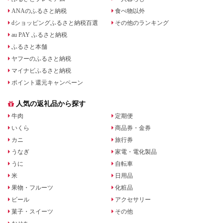
ANAのふるさと納税
食べ物以外
dショッピングふるさと納税百選
その他のランキング
au PAY ふるさと納税
ふるさと本舗
ヤフーのふるさと納税
マイナビふるさと納税
ポイント還元キャンペーン
人気の返礼品から探す
牛肉
定期便
いくら
商品券・金券
カニ
旅行券
うなぎ
家電・電化製品
うに
自転車
米
日用品
果物・フルーツ
化粧品
ビール
アクセサリー
菓子・スイーツ
その他