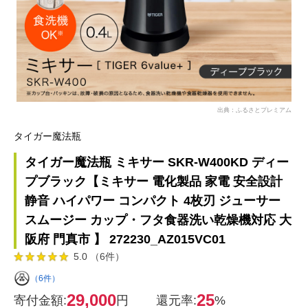
出典：ふるさとプレミアム
タイガー魔法瓶
タイガー魔法瓶 ミキサー SKR-W400KD ディー
プブラック【ミキサー 電化製品 家電 安全設計
静音 ハイパワー コンパクト 4枚刃 ジューサー
スムージー カップ・フタ食器洗い乾燥機対応 大
阪府 門真市 】 272230_AZ015VC01
5.0 （6件）
（6件）
29,000
25
寄付金額:
円
還元率:
%