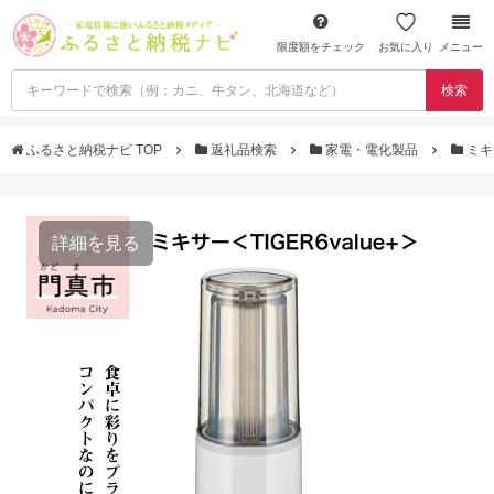
限度額をチェック
お気に入り
メニュー
検索
ふるさと納税ナビ TOP
返礼品検索
家電・電化製品
ミキ
詳細を見る