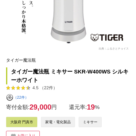
出典：ふるさとチョイス
タイガー魔法瓶
タイガー魔法瓶 ミキサー SKR-W400WS シルキ
ーホワイト
4.5 （22件）
（22件）
29,000
19
寄付金額:
円
還元率:
%
大阪府 門真市
家電・電化製品
ミキサー
お気に入り