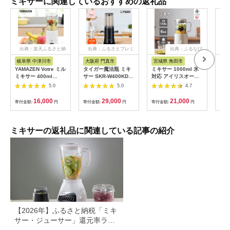
ミキサーに関連しているおすすめの返礼品
出典：楽天ふるさと納
出典：ふるさとプレミ
出典：ふるなび
出
税
アム
岐阜県 中津川市
大阪府 門真市
宮城県 角田市
新潟
YAMAZEN Votre ミル
タイガー魔法瓶 ミキ
ミキサー 1000ml 氷
チョ
ミキサー 400ml
サー SKR-W400KD
対応 アイリスオーヤ
ーブ
YMH-400(W)
ディープブラック【ミ
マ 家庭用 キッチン ギ
483
5.0
5.0
4.7
キサー 電化製品 家電
フト 木目調 スムージ
安全設計 静音 ハイパ
ー デザート お手入れ
16,000
29,000
21,000
寄付金額:
円
寄付金額:
円
寄付金額:
円
寄付
ワー コンパクト 4枚
簡単 IJM-S101-Cアイ
刃 ジューサー スムー
ボリー
ジー カップ・フタ食
器洗い乾燥機対応 大
ミキサーの返礼品に関連している記事の紹介
阪府 門真市 】
272230_AZ015VC01
【2026年】ふるさと納税「ミキ
サー・ジューサー」還元率ラン
キング！