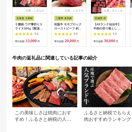
出典：ふるなび
出典：ふるラボ
出典：さとふる
北海道 大樹町
三重県 多気町
宮城県 村
十勝姫 ウデ薄切りス
松阪牛 モモブロック
【A5ランク仙台牛】
ライス300g【配送不
ローストビーフ 約
牛肉の切り落とし 合
可地域：離島】
500g 国産牛 和牛 ブ
計1.8kg(300g×6) 小
5.0
5.0
5.0
【1397674】
ランド牛 JGAP家
分けで使い勝手も◎
13,000
20,000
30,000
畜・畜産物 農場
寄付金額:
円
寄付金額:
円
寄付金額:
円
HACCP認証農場 牛肉
肉 高級 人気 おすすめ
神戸牛 近江牛 に並ぶ
牛肉の返礼品に関連している記事の紹介
日本三大和牛 松阪 松
坂牛 松坂 モモ ビーフ
シチュー カレー 霜降
り 三重県 多気町 SS-
32
この美味しさは焼肉におす
ふるさと納税でもらえ
すめ！ふるさと納税の人気
肉おすすめランキング
牛肉還元率ランキング
【2026年最新版】還