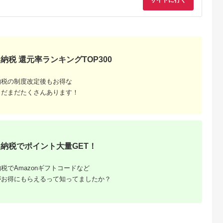
サイトに行く
典：ふるなび
出典：ふるなび
出典：auPAYふるさと納
出典：JRE MALLふ
税
さと納
和町
北海道 帯広市
兵庫県 太子町
鹿児島県 長島町
イノミステー
豊西牛 サイコロステ
＜牧場直営店玉家＞神
石原牛 ブレンドもつ
4枚 SS74
ーキ 1.2kg (200g×6
戸牛サーロインステー
焼きセット 石原牛 味
パック) トヨぽん付
キ200g×2枚シャトー
付けホルモン 国産 牛
5.0
5.0
5.0
5.0
納税 還元率ランキングTOP300
【配送不可地域：離
ブリアン(ヘレ)ステー
ウシ 牛肉 もつ もつ
0,000
28,000
40,000
14,000
島】【1385039】
キ90g×2枚_ 神戸牛
き ホルモン 冷凍 【
円
寄付金額:
円
寄付金額:
円
寄付金額:
円
牛肉 肉 牛 にく ステ
原PRO】_ishihara-
納税の制度改定後もお得な
ーキ サーロイン シャ
7096
トーブリアン ヘレ 贈
まだまだたくさんあります！
答 ギフト プレゼント
神戸 兵庫県 冷凍 送料
無料 【1273661】
納税でポイント大量GET！
税でAmazonギフトコードなど
がお得にもらえるって知ってましたか？
ふるさと
ング｜高
ャンル別