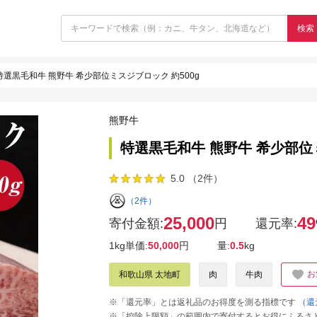
検索
特選黒毛和牛 熊野牛 希少部位ミスジブロック 約500g
熊野牛
特選黒毛和牛 熊野牛 希少部位ミ
5.0 （2件）
（2件）
25,000
49
寄付金額:
円
還元率:
1kg単価:
50,000
円
量:
0.5
kg
お
和歌山県 太地町
肉
牛肉
※「還元率」とは返礼品のお得度を測る指標です
（還
※「控除上限額」の範囲内で寄付するとお得にふるさ