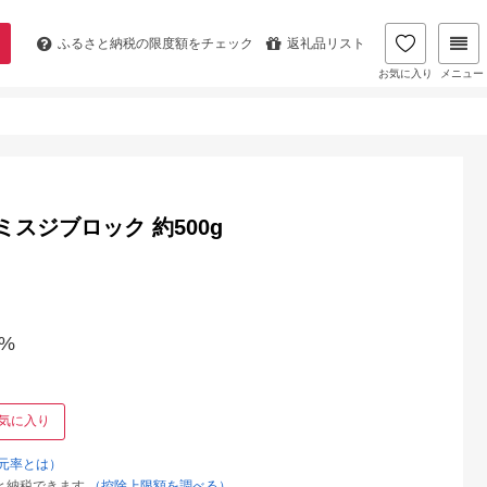
ふるさと納税の
限度額をチェック
返礼品リスト
お気に入り
メニュー
スジブロック 約500g
%
気に入り
元率とは）
と納税できます
（控除上限額を調べる）