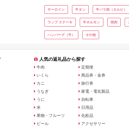
に比較
サーロイン
牛タン
牛バラ肉（カルビ）
ランプ ステーキ
牛ホルモン
焼肉
ハンバーグ（牛）
その他
す
人気の返礼品から探す
牛肉
定期便
いくら
商品券・金券
カニ
旅行券
うなぎ
家電・電化製品
うに
自転車
米
日用品
果物・フルーツ
化粧品
ビール
アクセサリー