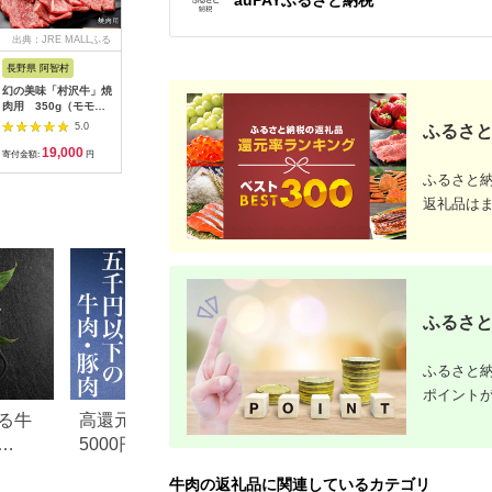
出典：JRE MALLふる
出典：ふるラボ
出典：ふるさとプレミ
出
さと納税
アム
長野県 阿智村
岐阜県 中津川市
福岡県 飯塚市
三重県 明
幻の美味「村沢牛」焼
【数量限定！チルド
【C2-019】博多和牛
松阪牛カ
肉用 350g（モモ・
（冷蔵）発送！】「飛
モモ焼肉用・スライス
キ150g×
バラ・ロース）｜ 牛
騨牛」A5等級サーロ
5.0
5.0
5.0
ふるさと
肉 お肉 肉 和牛 焼肉
インステーキ 200g×2
19,000
24,000
32,000
3
焼き肉 やきにく 京都
枚 鉄板焼き 網焼き 焼
寄付金額:
円
寄付金額:
円
寄付金額:
円
寄付金額:
限定 ギフト 送料無料
肉 バーベキュー BBQ
ふるさと
信州 長野県産
F4N-1239
返礼品は
ふるさと
ふるさと納
ポイント
る牛
高還元率！ふるさと納税
【2026年版】楽天
5000円以下でおすすめ牛肉
納税 還元率ランキ
元率・
＆豚肉ランキング！
還元率返礼品をジ
牛肉の返礼品に関連しているカテゴリ