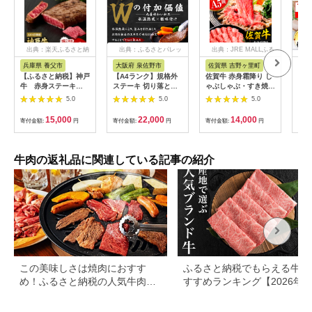
出典：楽天ふるさと納
出典：ふるさとパレッ
出典：JRE MALLふる
税
ト
さと納税
兵庫県 養父市
大阪府 泉佐野市
佐賀県 吉野ヶ里町
兵
【ふるさと納税】神戸
【A4ランク】規格外
佐賀牛 赤身霜降り し
【神
牛 赤身ステーキ
ステーキ 切り落とし
ゃぶしゃぶ・すき焼き
ーロ
(200g/300g/400g/55
800g【スピード発送
用 600g 吉野ヶ里町
営業
5.0
5.0
5.0
0g/1200g)_ 神戸牛 神
黒毛和牛 リブロース
[FDB064]
(ka
戸ビーフ 黒毛和牛 ス
サーロイン 訳あり サ
15,000
22,000
14,000
寄付金額:
円
寄付金額:
円
寄付金額:
円
寄付
テーキ 赤身肉 牛肉 和
イズ不揃い すてーき
牛 ブランド牛 高級肉
氷温熟成×極味付け】
国産牛 ギフト 贈答用
mrz0460
プレゼント 焼肉 グル
牛肉の返礼品に関連している記事の紹介
メ 送料無料 【配送不
可地域：離島】
【G1440980】
この美味しさは焼肉におすす
ふるさと納税でもらえる牛肉
め！ふるさと納税の人気牛肉還
すすめランキング【2026年
元率ランキング
版】還元率・用途別で徹底比