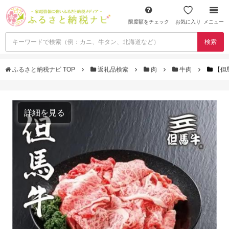
限度額をチェック
お気に入り
メニュー
検索
ふるさと納税ナビ TOP
返礼品検索
肉
牛肉
【但
詳細を見る