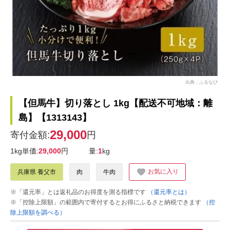
出典：ふるなび
【但馬牛】切り落とし 1kg【配送不可地域：離
島】【1313143】
29,000
寄付金額:
円
1kg単価:
29,000
円
量:
1
kg
お気に入り
兵庫県 養父市
肉
牛肉
※「還元率」とは返礼品のお得度を測る指標です
（還元率とは）
※「控除上限額」の範囲内で寄付するとお得にふるさと納税できます
（控
除上限額を調べる）