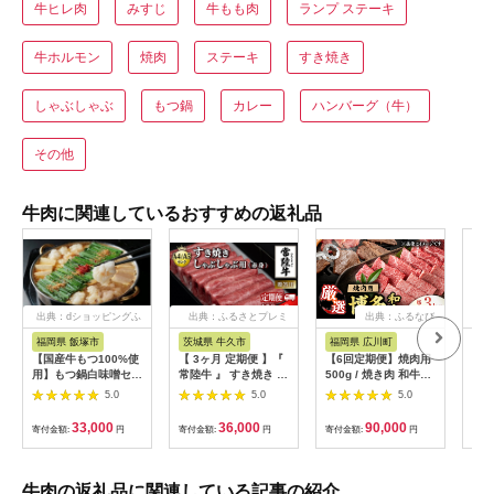
牛ヒレ肉
みすじ
牛もも肉
ランプ ステーキ
牛ホルモン
焼肉
ステーキ
すき焼き
しゃぶしゃぶ
もつ鍋
カレー
ハンバーグ（牛）
その他
牛肉に関連しているおすすめの返礼品
出典：dショッピングふ
出典：ふるさとプレミ
出典：ふるなび
るさと納税
アム
福岡県 飯塚市
茨城県 牛久市
福岡県 広川町
佐
【国産牛もつ100%使
【 3ヶ月 定期便 】『
【6回定期便】焼肉用
【全
用】もつ鍋白味噌セッ
常陸牛 』 すき焼き し
500g / 焼き肉 和牛
賀牛
ト 2人前+牛もつ追加
ゃぶしゃぶ用 ( 赤身 )
[AFBO071]
黒毛
5.0
5.0
5.0
400g【C3-025】
450g ( 茨城県共通返
[FA
礼品 ) 牛肉 牛 肉 お肉
33,000
36,000
90,000
寄付金額:
円
寄付金額:
円
寄付金額:
円
寄付
国産 赤身肉 すきやき
すき焼き肉 しゃぶし
ゃぶ用 ブランド牛 A4
A5 黒毛和牛 和牛 国
牛肉の返礼品に関連している記事の紹介