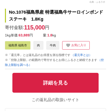
出典：ふるラボ
No.1076福島県産 特選福島牛サーロインポンド
ステーキ 1.8Kg
115,000
寄付金額:
円
1kg単価:
63,889
円
量:
1.8
kg
お気に入り
福島県 福島市
肉
牛肉
※「還元率」とは返礼品のお得度を測る指標です
（還元率とは）
※「控除上限額」の範囲内で寄付するとお得にふるさと納税できます
（控
除上限額を調べる）
詳細を見る
この返礼品の取扱いサイト