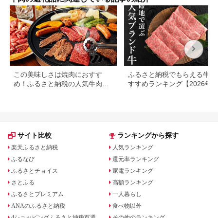
産黒毛和牛 国産牛 ギ
フト 贈答[BM046us]
この美味しさは焼肉におすす
ふるさと納税でもらえる牛肉
め！ふるさと納税の人気牛肉還
すすめランキング【2026年
元率ランキング
版】還元率・用途別で徹底比
サイト比較
ランキングから探す
楽天ふるさと納税
人気ランキング
ふるなび
還元率ランキング
ふるさとチョイス
家電ランキング
さとふる
高額ランキング
ふるさとプレミアム
一人暮らし
ANAのふるさと納税
食べ物以外
dショッピングふるさと納税百選
その他のランキング