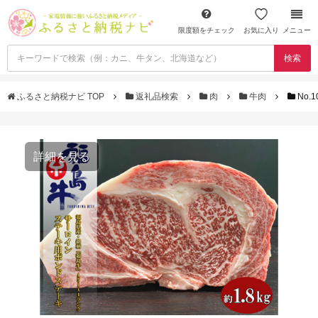
限度額をチェック
お気に入り
メニュー
検索
ふるさと納税ナビ TOP
返礼品検索
肉
牛肉
No
詳細を見る