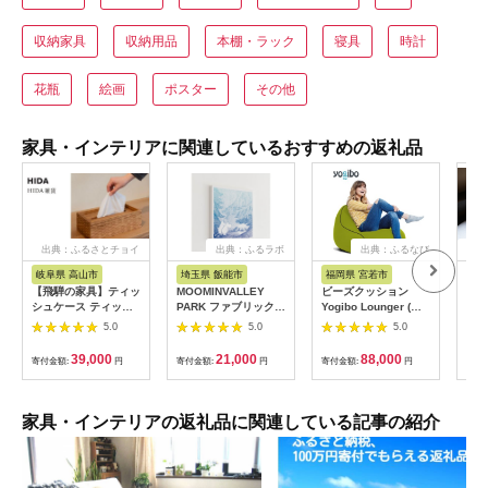
収納家具
収納用品
本棚・ラック
寝具
時計
花瓶
絵画
ポスター
その他
家具・インテリアに関連しているおすすめの返礼品
出典：ふるさとチョイ
出典：ふるラボ
出典：ふるなび
出
ス
岐阜県 高山市
埼玉県 飯能市
福岡県 宮若市
鳥
【飛騨の家具】ティッ
MOOMINVALLEY
ビーズクッション
15
シュケース ティッシ
PARK ファブリックパ
Yogibo Lounger (ヨ
ーパ
ュ（杉）AC971| 木製
ネルSサイズ（夜の
ギボー ラウンジャー)
5.0
5.0
5.0
木 木目 天然木 ウッド
森）[52211013]
ライムグリーン
杉 スギ シンプル ティ
[M352-1GR]
39,000
21,000
88,000
寄付金額:
円
寄付金額:
円
寄付金額:
円
寄付
ッシュ ボックス リビ
ング ダイニング 飛騨
家具 飛騨産業 CG042
家具・インテリアの返礼品に関連している記事の紹介