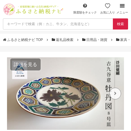
限度額をチェック
お気に入り
メニュー
検索
ふるさと納税ナビ TOP
返礼品検索
日用品・雑貨
家具・
詳細を見る