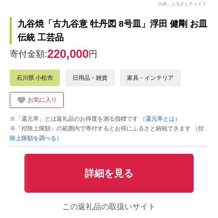
出典：ふるさとチョイス
九谷焼「古九谷意 牡丹図 8号皿」浮田 健剛 お皿
伝統 工芸品
220,000
寄付金額:
円
石川県 小松市
日用品・雑貨
家具・インテリア
お気に入り
※「還元率」とは返礼品のお得度を測る指標です
（還元率とは）
※「控除上限額」の範囲内で寄付するとお得にふるさと納税できます
（控
除上限額を調べる）
詳細を見る
この返礼品の取扱いサイト