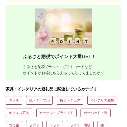
ふるさと納税でポイント大量GET！
ふるさと納税でAmazonギフトコードなど
ポイントがお得にもらえるって知ってましたか？
家具・インテリアの返礼品に関連しているカテゴリ
タンス
机・テーブル
椅子・チェア
インテリア雑貨
オフィス家具
カーテン・ブラインド
カーペット・畳
ゴミ箱
ソファ
ベッド
ライト・照明
鏡