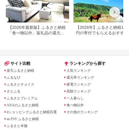
【2026年最新版】ふるさと納税
【2026年】ふるさと納税100
「食べ物以外」返礼品の還元率
円の寄付でもらえるおすすめ
ランキング！
礼品！
サイト比較
ランキングから探す
楽天ふるさと納税
人気ランキング
ふるなび
還元率ランキング
ふるさとチョイス
家電ランキング
さとふる
高額ランキング
ふるさとプレミアム
一人暮らし
ANAのふるさと納税
食べ物以外
dショッピングふるさと納税百選
その他のランキング
au PAY ふるさと納税
ふるさと本舗