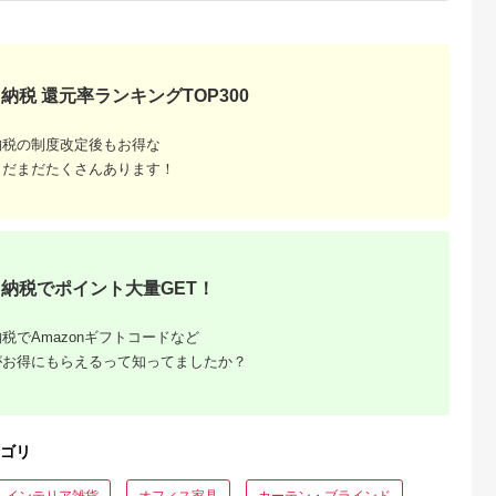
典：ふるなび
出典：楽天ふるさと納
出典：ふるさとチョイ
出典：ふるな
税
ス
大津市
大阪府 和泉市
岐阜県 安八町
千葉県 佐倉市
 フロッシ
【ふるさと納税】
[№5331-0123]野球道
Yogibo Lounger(ヨ
納税 還元率ランキングTOP300
 120cm円
frescoのこどもてが
具突っ張りラック 白
ボー ラウンジャー)ラ
 国産 敷物
たキット【配送不可地
バットスタンド ソフ
イムグリーン_雑貨・
5.0
5.0
5.0
5.0
ス防ダニ 抗
域：離島・北海道・沖
トボール 国産
日用品 椅子・チェ
納税の制度改定後もお得な
9,000
48,000
55,000
88,000
炎 滑り止め
縄県】【1509550】
ア・ソファ 家具・イ
円
寄付金額:
円
寄付金額:
円
寄付金額:
円
まだまだたくさんあります！
トカーペット
ンテリア _【配送不
8]
地域：離島】
【1172131】
納税でポイント大量GET！
税でAmazonギフトコードなど
がお得にもらえるって知ってましたか？
ーブルお
026年
ゴリ
インテリア雑貨
オフィス家具
カーテン・ブラインド