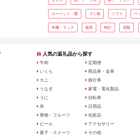
返礼品を比較
カーペット・畳
ゴミ箱
ソファ
ベ
本棚・ラック
寝具
時計
花瓶
す
人気の返礼品から探す
牛肉
定期便
いくら
商品券・金券
カニ
旅行券
うなぎ
家電・電化製品
うに
自転車
米
日用品
果物・フルーツ
化粧品
ビール
アクセサリー
菓子・スイーツ
その他