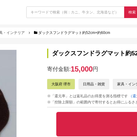
検索
具・インテリア
ダックスフンドラグマット約52cm×約60cm
ダックスフンドラグマット約52c
15,000
寄付金額:
円
大阪府 堺市
日用品・雑貨
家具・イン
※「還元率」とは返礼品のお得度を測る指標です
（還
※「控除上限額」の範囲内で寄付するとお得にふるさ