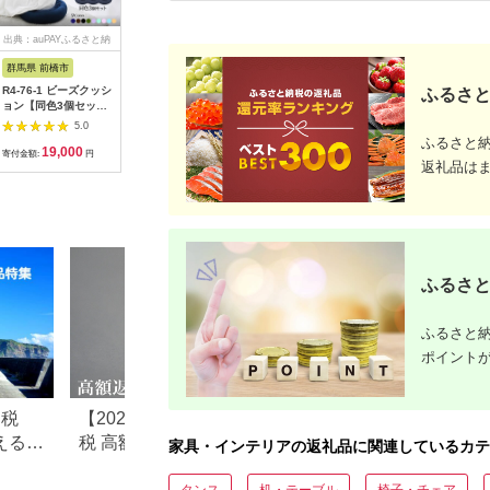
出典：auPAYふるさと納
出典：ふるなび
出典：auPAYふるさと納
出
税
税
群馬県 前橋市
大阪府 和泉市
和歌山県 海南市
大阪府 泉
R4-76-1 ビーズクッシ
カーペット 江戸間
【3点セット】フェブ
カーペット
ふるさと
ョン【同色3個セッ
4.5畳 防音 抗菌防臭
ラ ダイニングテーブ
ュ2 ローズ
ト】アナリア（大ビー
厚手 ツワブキ
ル 90 ＋ チェア 2脚
形｜日本製
5.0
5.0
5.0
ズ）【ブラウン】｜ビ
261×261cm ベージュ
ナチュラル
ラグ アー
ふるさと
19,000
30,000
104,000
3
ーズ 大ビーズ クッシ
日本製【1520479】
AKU102214702
菌防臭 防
寄付金額:
円
寄付金額:
円
寄付金額:
円
寄付金額:
返礼品は
ョン 枕 まくら 背あて
床暖ホッ
足置き お昼寝枕 腰当
対応 [508
やわらかい 心地よい
気持ちいい しっとり
ふわふわ リラックス
座り心地 体圧分散 妊
婦 子ども ソファ 座い
す のびのび 快適 ふん
ふるさと
わり 疲れない 体圧分
散
ふるさと納
ポイント
納税
【2026年最新】ふるさと納
ふるさと納税のテ
えるお
税 高額返礼品ランキング｜
すすめランキング【2
家具・インテリアの返礼品に関連しているカテ
10万円〜100万円超の豪華
最新版】
タンス
机・テーブル
椅子・チェア