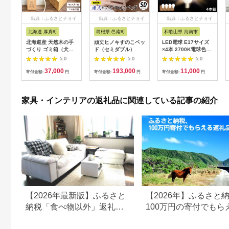
出典：ふるさとチョイ
出典：ふるさとチョイ
出典：ふるさとチョイ
ス
ス
ス
北海道 厚真町
島根県 邑南町
和歌山県 海南市
北海道産 天然木の手
頑丈ヒノキすのこベッ
LED電球 E17サイズ
づくり ゴミ箱（犬の
ド（セミダブル）
×4本 2700K電球色
肉球）《厚真町》【木
aku101166401
5.0
5.0
5.0
工房TANAKA】 ごみ
37,000
193,000
11,000
箱 ゴミ箱 木製 天然木
寄付金額:
円
寄付金額:
円
寄付金額:
円
日用品 雑貨 犬 北海道
ハンドメイド インテ
リア [AXAU015]
家具・インテリアの返礼品に関連している記事の紹介
37000円
【2026年最新版】ふるさと
【2026年】ふるさと
納税「食べ物以外」返礼品
100万円の寄付でもら
の還元率ランキング！
すすめ返礼品！