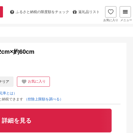
ふるさと納税の
限度額をチェック
返礼品リスト
お気に入り
メニュー
m×約60cm
お気に入り
テリア
元率とは）
と納税できます
（控除上限額を調べる）
詳細を見る