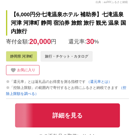
出典：auPAYふるさと納税
【6,000円分七滝温泉ホテル 補助券】七滝温泉
河津 河津町 静岡 宿泊券 旅館 旅行 観光 温泉 国
内旅行
20,000
30
寄付金額:
円
還元率:
%
静岡県 河津町
旅行・チケット・カタログ
お気に入り
※「還元率」とは返礼品のお得度を測る指標です
（還元率とは）
※「控除上限額」の範囲内で寄付するとお得にふるさと納税できます
（控
除上限額を調べる）
詳細を見る