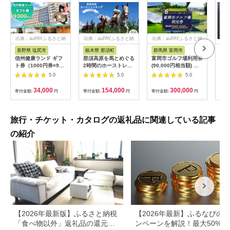
出典：auPAYふるさと納
出典：auPAYふるさと納
出典：auPAYふるさと納
税
税
税
長野県 塩尻市
栃木県 那須町
群馬県 富岡市
三
信州健康ランド ギフ
那須高原を馬とめぐる
富岡市ゴルフ場利用券
34
ト券（1000円券×9
2時間のホーストレッ
(90,000円相当額) ゴ
はら
枚） | 信州健康ランド
キング 外乗ペア利用
ルフ チケット 平日 土
肉御
5.0
5.0
5.0
サウナ 大浴場 ボディ
券【平日限定】チケッ
日 祝日 プレー券 関東
食事
ケア リラクゼーショ
ト 利用券 ペア 体験
群馬県 首都圏 F20E-
34,000
154,000
300,000
寄付金額:
円
寄付金額:
円
寄付金額:
円
寄付
ン 施設 宿泊 家族連れ
乗馬 初心者歓迎〔P-
350
長野県 塩尻市
100〕
旅行・チケット・カタログの返礼品に関連している記事
の紹介
【2026年最新版】ふるさと納税
【2026年最新】ふるなびの
「食べ物以外」返礼品の還元率
ンペーンを解説！最大50%還