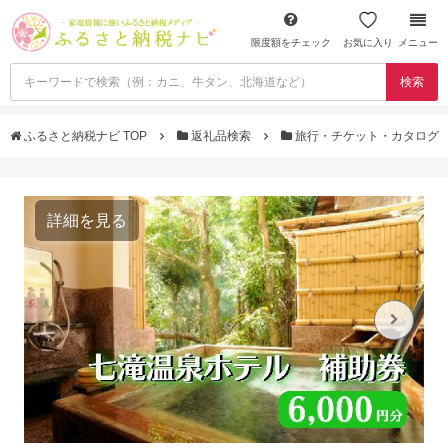
限度額をチェック
お気に入り
メニュー
検索
ふるさと納税ナビ TOP
返礼品検索
旅行・チケット・カタログ
詳細を見る