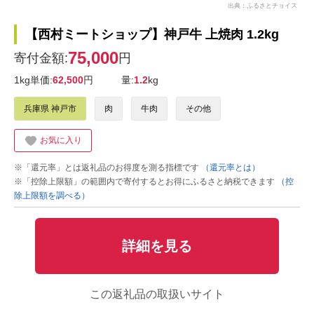
出典：ふるさとチョイス
【西村ミートショップ】神戸牛 上焼肉 1.2kg
75,000
寄付金額:
円
1kg単価:
62,500
円
量:
1.2
kg
兵庫県 神戸市
肉
牛肉
その他
お気に入り
※「還元率」とは返礼品のお得度を測る指標です
（還元率とは）
※「控除上限額」の範囲内で寄付するとお得にふるさと納税できます
（控
除上限額を調べる）
詳細を見る
この返礼品の取扱いサイト