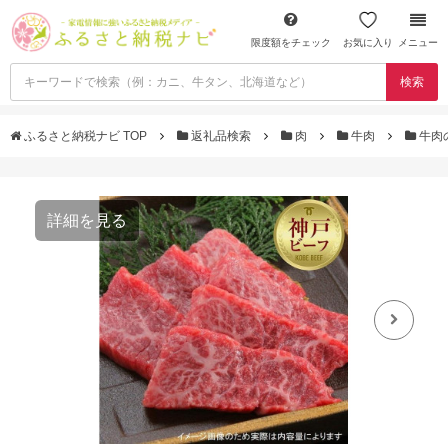
限度額をチェック
お気に入り
メニュー
検索
ふるさと納税ナビ TOP
返礼品検索
肉
牛肉
牛肉
詳細を見る