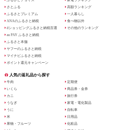
さとふる
高額ランキング
ふるさとプレミアム
一人暮らし
ANAのふるさと納税
食べ物以外
dショッピングふるさと納税百選
その他のランキング
au PAY ふるさと納税
ふるさと本舗
ヤフーのふるさと納税
マイナビふるさと納税
ポイント還元キャンペーン
人気の返礼品から探す
牛肉
定期便
いくら
商品券・金券
カニ
旅行券
うなぎ
家電・電化製品
うに
自転車
米
日用品
果物・フルーツ
化粧品