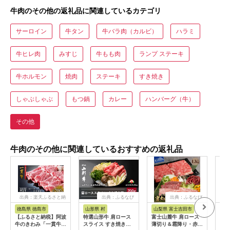
牛肉のその他の返礼品に関連しているカテゴリ
サーロイン
牛タン
牛バラ肉（カルビ）
ハラミ
牛ヒレ肉
みすじ
牛もも肉
ランプ ステーキ
牛ホルモン
焼肉
ステーキ
すき焼き
しゃぶしゃぶ
もつ鍋
カレー
ハンバーグ（牛）
その他
牛肉のその他に関連しているおすすめの返礼品
出典：楽天ふるさと納
出典：ふるなび
出典：ふるなび
出
税
徳島県 徳島市
山形県 村
山梨県 富士吉田市
三重
【ふるさと納税】阿波
特選山形牛 肩ロース
富士山麓牛 肩ロース
松阪
牛のきわみ「一貫牛」
スライス すき焼き用
薄切り＆霜降り・赤身
すき焼