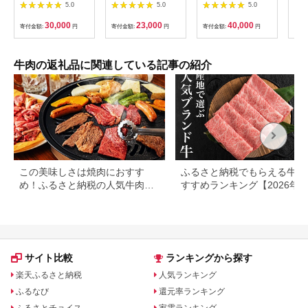
ロース すき焼き 700g
700g 牛肉 黒毛和牛
焼肉セット 牛肉 食べ
5.0
5.0
5.0
| 阿波牛 国産牛 和牛
ja-gnksx700
比べ 計1.3kg 焼肉 す
牛肉 牛 肉 焼肉 ロー
き焼き 国産 精肉 冷凍
30,000
23,000
40,000
寄付金額:
円
寄付金額:
円
寄付金額:
円
寄付
ス ブランド牛 すき焼
送料無料
き すきやき しゃぶし
ゃぶ ぎゅうにく ぎゅ
う にく ビーフ 赤身
牛肉の返礼品に関連している記事の紹介
人気 冷凍 送料無料 贈
り物 贈答 プレゼント
お取り寄せ 記念日 パ
ーティ
この美味しさは焼肉におすす
ふるさと納税でもらえる牛肉
め！ふるさと納税の人気牛肉還
すすめランキング【2026年
元率ランキング
版】還元率・用途別で徹底比
サイト比較
ランキングから探す
楽天ふるさと納税
人気ランキング
ふるなび
還元率ランキング
ふるさとチョイス
家電ランキング