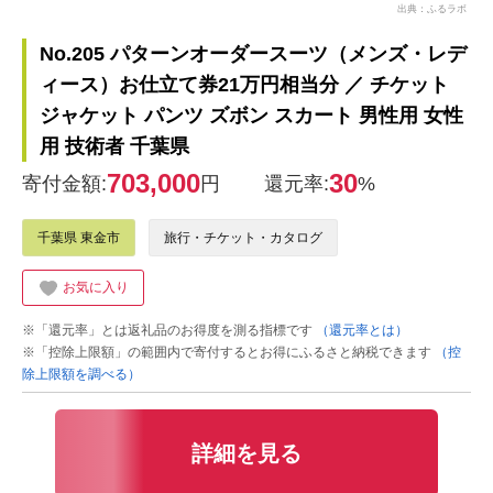
出典：ふるラボ
No.205 パターンオーダースーツ（メンズ・レデ
ィース）お仕立て券21万円相当分 ／ チケット
ジャケット パンツ ズボン スカート 男性用 女性
用 技術者 千葉県
703,000
30
寄付金額:
円
還元率:
%
千葉県 東金市
旅行・チケット・カタログ
お気に入り
※「還元率」とは返礼品のお得度を測る指標です
（還元率とは）
※「控除上限額」の範囲内で寄付するとお得にふるさと納税できます
（控
除上限額を調べる）
詳細を見る