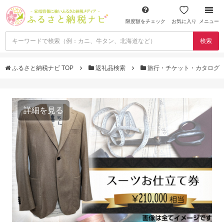
限度額をチェック
お気に入り
メニュー
検索
ふるさと納税ナビ TOP
返礼品検索
旅行・チケット・カタログ
詳細を見る