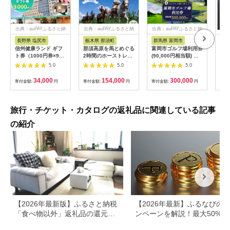
出典：auPAYふるさと納
出典：auPAYふるさと納
出典：auPAYふるさと納
税
税
税
長野県 塩尻市
栃木県 那須町
群馬県 富岡市
三
信州健康ランド ギフ
那須高原を馬とめぐる
富岡市ゴルフ場利用券
34
ト券（1000円券×9
2時間のホーストレッ
(90,000円相当額) ゴ
はら
枚） | 信州健康ランド
キング 外乗ペア利用
ルフ チケット 平日 土
肉御
5.0
5.0
5.0
サウナ 大浴場 ボディ
券【平日限定】チケッ
日 祝日 プレー券 関東
食事
ケア リラクゼーショ
ト 利用券 ペア 体験
群馬県 首都圏 F20E-
34,000
154,000
300,000
寄付金額:
円
寄付金額:
円
寄付金額:
円
寄付
ン 施設 宿泊 家族連れ
乗馬 初心者歓迎〔P-
350
長野県 塩尻市
100〕
旅行・チケット・カタログの返礼品に関連している記事
の紹介
【2026年最新版】ふるさと納税
【2026年最新】ふるなびの
「食べ物以外」返礼品の還元率
ンペーンを解説！最大50%還
ランキング！
も