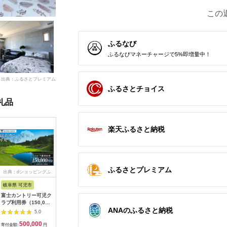
この
ふるなび
ふるなびマネーチャージで5%即増量中！
出典：ふるさとプレミアム
ふるさとチョイス
礼品
楽天ふるさと納税
ふるさとプレミアム
出典：dショッピングふ
出典：auPAYふるさと納
出典：ふるさとプレミ
出典：JA
るさと納税
税
アム
岐阜県 可児市
静岡県 伊東市
神奈川県 大磯町
沖縄県 石
富士カントリー可児ク
伊東園ホテル・伊東園
159-2009-06 大磯迎
石垣島の
ラブ利用券（150,000
ホテル別館・伊東園ホ
賓舘 お食事券
石垣島1
ANAのふるさと納税
円分）【0018-007】
テル松川館 ご宿泊券
F（50,000円分）【
ティ (利用
5.0
5.0
5.0
1泊2日2食付き(1名様
神奈川県 大磯町 お惣
NS-2
500,000
30,000
169,000
5
分:GAタイプ)
菜 手作り 大磯名産品
寄付金額:
円
寄付金額:
円
寄付金額:
円
寄付金額: