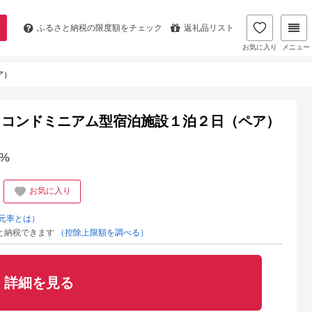
ふるさと納税の
限度額をチェック
返礼品リスト
お気に入り
メニュー
ア）
」コンドミニアム型宿泊施設１泊２日（ペア）
%
お気に入り
元率とは）
と納税できます
（控除上限額を調べる）
詳細を見る