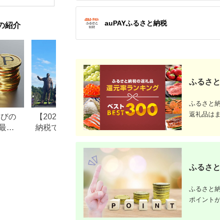
【1044937】
和風おかず おつまみ
お土産 父の日 贈答品
揚げ物 母の日 ギフト
auPAYふるさと納税
の紹介
お歳暮 食品 敬老の日
おかず 有名地元店 こ
だわり 大磯グルメ 】
ふるさと
ふるさと
返礼品は
なびの
【2026年最新版】ふるさと
ふるさと納税、年
最大
納税でディズニー返礼品は
で30万円寄付でき
もらえる？ホテル・チケッ
すめ返礼品も紹介
ト・公式グッズを徹底解説
ふるさと
ふるさと納
ポイント