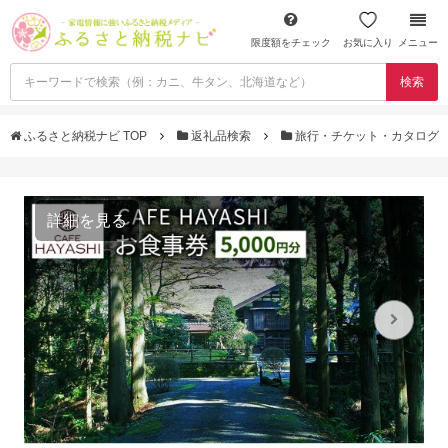
限度額をチェック
お気に入り
メニュー
検索
ふるさと納税ナビ TOP
返礼品検索
旅行・チケット・カタログ
詳細を見る