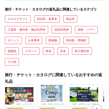
旅行・チケット・カタログの返礼品に関連しているカテゴリ
カタログギフト
宿泊券・食事券
商品券
入場券・優待券・施設利用券
温泉利用券
体験・ツアー
ポイント
お食事券
動物園
美術館・博物館
遊園地
スポーツ
映画
音楽
株主優待券
その他
旅行・チケット・カタログに関連しているおすすめの返
礼品
出典：ふるラボ
出典：楽天ふるさと納
出典：auPAYふるさと納
出典
税
税