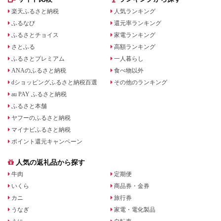
楽天ふるさと納税
人気ランキング
ふるなび
還元率ランキング
ふるさとチョイス
家電ランキング
さとふる
高額ランキング
ふるさとプレミアム
一人暮らし
ANAのふるさと納税
食べ物以外
dショッピングふるさと納税百選
その他のランキング
au PAY ふるさと納税
ふるさと本舗
ヤフーのふるさと納税
マイナビふるさと納税
ポイント還元キャンペーン
人気の返礼品から探す
牛肉
定期便
いくら
商品券・金券
カニ
旅行券
うなぎ
家電・電化製品