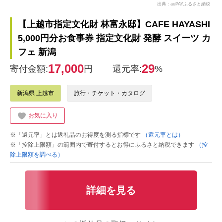
出典：auPAYふるさと納税
【上越市指定文化財 林富永邸】CAFE HAYASHI
5,000円分お食事券 指定文化財 発酵 スイーツ カ
フェ 新潟
17,000
29
寄付金額:
円
還元率:
%
新潟県 上越市
旅行・チケット・カタログ
お気に入り
※「還元率」とは返礼品のお得度を測る指標です
（還元率とは）
※「控除上限額」の範囲内で寄付するとお得にふるさと納税できます
（控
除上限額を調べる）
詳細を見る