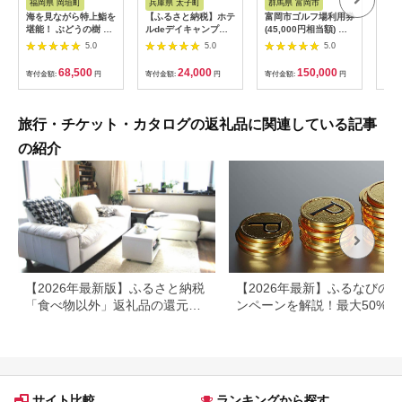
福岡県 岡垣町
兵庫県 太子町
群馬県 富岡市
長
海を見ながら特上鮨を
【ふるさと納税】ホテ
富岡市ゴルフ場利用券
旅行
堪能！ ぶどうの樹 鮨
ルdeデイキャンプ体
(45,000円相当額) ゴ
運転
屋台ペア お食事券 海
験チケット
ルフ チケット 平日 土
列車
5.0
5.0
5.0
鮮 海 屋台 食事 ペア
【1364991】
日 祝日 プレー券 関東
験 
福岡県 岡垣町
群馬県 首都圏 F20E-
列車
68,500
24,000
150,000
寄付金額:
円
寄付金額:
円
寄付金額:
円
寄付
382
ども
県
旅行・チケット・カタログの返礼品に関連している記事
の紹介
【2026年最新版】ふるさと納税
【2026年最新】ふるなびの
「食べ物以外」返礼品の還元率
ンペーンを解説！最大50%還
ランキング！
も
サイト比較
ランキングから探す