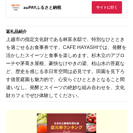
auPAYふるさと納税
サイトに行く
返礼品紹介
上越市の指定文化財である林富永邸で、特別なひととき
を過ごせるお食事券です。CAFE HAYASHIでは、発酵を
活かしたスイーツと食事を楽しめます。杉木立のアプロ
ーチや茅葺き屋根、豪快なけやきの梁、枯山水の苔庭な
ど、歴史を感じる非日常空間は必見です。田園を見下ろ
す借景庭園も魅力的で、心安らぐひとときとなること間
違いなし。発酵とスイーツの絶妙な組み合わせを、文化
財カフェでぜひ体験してください。