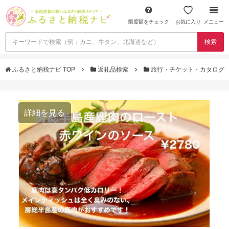
限度額をチェック
お気に入り
メニュー
検索
ふるさと納税ナビ TOP
返礼品検索
旅行・チケット・カタログ
詳細を見る