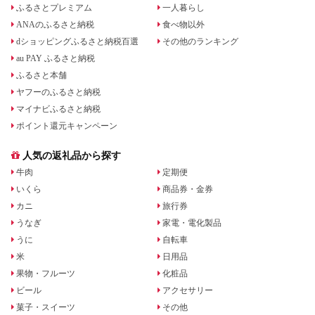
ふるさとプレミアム
一人暮らし
ANAのふるさと納税
食べ物以外
dショッピングふるさと納税百選
その他のランキング
au PAY ふるさと納税
ふるさと本舗
ヤフーのふるさと納税
マイナビふるさと納税
ポイント還元キャンペーン
人気の返礼品から探す
牛肉
定期便
いくら
商品券・金券
カニ
旅行券
うなぎ
家電・電化製品
うに
自転車
米
日用品
果物・フルーツ
化粧品
ビール
アクセサリー
菓子・スイーツ
その他