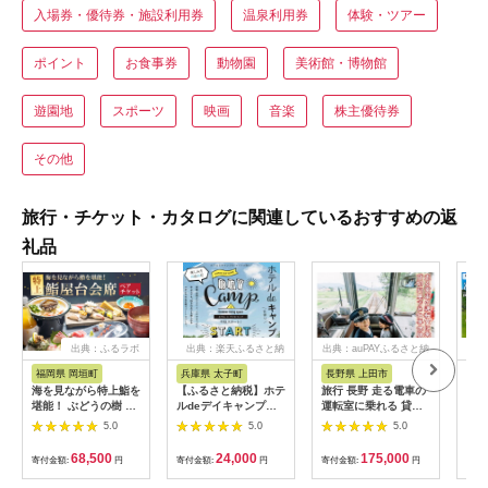
入場券・優待券・施設利用券
温泉利用券
体験・ツアー
ポイント
お食事券
動物園
美術館・博物館
遊園地
スポーツ
映画
音楽
株主優待券
その他
旅行・チケット・カタログに関連しているおすすめの返
礼品
出典：ふるラボ
出典：楽天ふるさと納
出典：auPAYふるさと納
出
税
税
福岡県 岡垣町
兵庫県 太子町
長野県 上田市
岐
海を見ながら特上鮨を
【ふるさと納税】ホテ
旅行 長野 走る電車の
富士
堪能！ ぶどうの樹 鮨
ルdeデイキャンプ体
運転室に乗れる 貸切
ラブ
屋台ペア お食事券 海
験チケット
列車でお仕事体験 体
円分
5.0
5.0
5.0
鮮 海 屋台 食事 ペア
【1364991】
験 チケット 電車 鉄道
福岡県 岡垣町
列車 サービス 子供 子
68,500
24,000
175,000
寄付金額:
円
寄付金額:
円
寄付金額:
円
寄付
ども こども 家族 長野
県