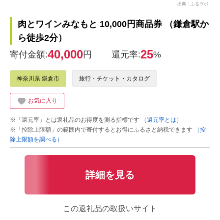
出典：ふるラボ
肉とワインみなもと 10,000円商品券 （鎌倉駅か
ら徒歩2分）
40,000
25
寄付金額:
円
還元率:
%
神奈川県 鎌倉市
旅行・チケット・カタログ
お気に入り
※「還元率」とは返礼品のお得度を測る指標です
（還元率とは）
※「控除上限額」の範囲内で寄付するとお得にふるさと納税できます
（控
除上限額を調べる）
詳細を見る
この返礼品の取扱いサイト