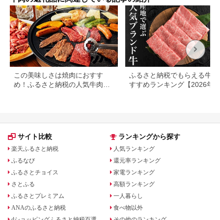
メ 送料無料 【配送不
可地域：離島】
【G1440980】
この美味しさは焼肉におすす
ふるさと納税でもらえる牛肉
め！ふるさと納税の人気牛肉還
すすめランキング【2026年
元率ランキング
版】還元率・用途別で徹底比
サイト比較
ランキングから探す
楽天ふるさと納税
人気ランキング
ふるなび
還元率ランキング
ふるさとチョイス
家電ランキング
さとふる
高額ランキング
ふるさとプレミアム
一人暮らし
ANAのふるさと納税
食べ物以外
dショッピングふるさと納税百選
その他のランキング