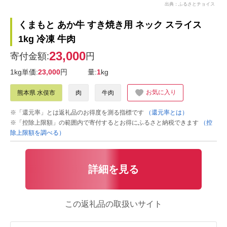
出典：ふるさとチョイス
くまもと あか牛 すき焼き用 ネック スライス
1kg 冷凍 牛肉
23,000
寄付金額:
円
1kg単価:
23,000
円
量:
1
kg
お気に入り
熊本県 水俣市
肉
牛肉
※「還元率」とは返礼品のお得度を測る指標です
（還元率とは）
※「控除上限額」の範囲内で寄付するとお得にふるさと納税できます
（控
除上限額を調べる）
詳細を見る
この返礼品の取扱いサイト