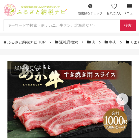
限度額をチェック
お気に入り
メニュー
検索
ふるさと納税ナビ TOP
返礼品検索
肉
牛肉
くまも
詳細を見る