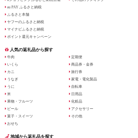
au PAY ふるさと納税
ふるさと本舗
ヤフーのふるさと納税
マイナビふるさと納税
ポイント還元キャンペーン
人気の返礼品から探す
牛肉
定期便
いくら
商品券・金券
カニ
旅行券
うなぎ
家電・電化製品
うに
自転車
米
日用品
果物・フルーツ
化粧品
ビール
アクセサリー
菓子・スイーツ
その他
おせち
地域から返礼品を探す