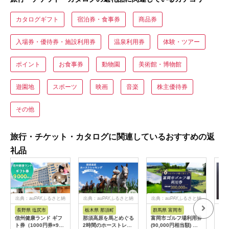
カタログギフト
宿泊券・食事券
商品券
入場券・優待券・施設利用券
温泉利用券
体験・ツアー
ポイント
お食事券
動物園
美術館・博物館
遊園地
スポーツ
映画
音楽
株主優待券
その他
旅行・チケット・カタログに関連しているおすすめの返
礼品
出典：auPAYふるさと納
出典：auPAYふるさと納
出典：auPAYふるさと納
税
税
税
長野県 塩尻市
栃木県 那須町
群馬県 富岡市
三
信州健康ランド ギフ
那須高原を馬とめぐる
富岡市ゴルフ場利用券
34
ト券（1000円券×9
2時間のホーストレッ
(90,000円相当額) ゴ
はら