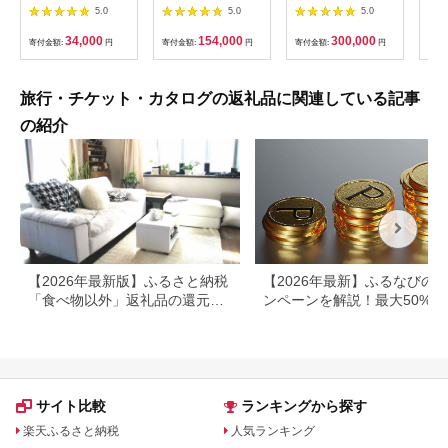
枚） | 信州健康ランド
キング 外乗ペア利用
ルフ チケット 平日 土
肉御
5.0
5.0
5.0
サウナ 大浴場 ボディ
券【平日限定】チケッ
日 祝日 プレー券 関東
食事
ケア リラクゼーショ
ト 利用券 ペア 体験
群馬県 首都圏 F20E-
34,000
154,000
300,000
寄付金額:
円
寄付金額:
円
寄付金額:
円
寄付
ン 施設 宿泊 家族連れ
乗馬 初心者歓迎〔P-
350
長野県 塩尻市
100〕
旅行・チケット・カタログの返礼品に関連している記事
の紹介
【2026年最新版】ふるさと納税
【2026年最新】ふるなびの
「食べ物以外」返礼品の還元率
ンペーンを解説！最大50%還
ランキング！
も
サイト比較
ランキングから探す
楽天ふるさと納税
人気ランキング