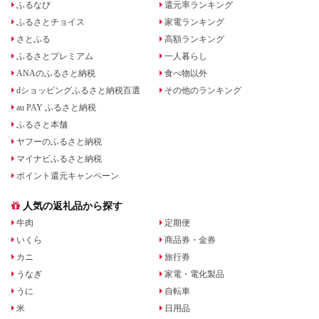
ふるなび
還元率ランキング
ふるさとチョイス
家電ランキング
さとふる
高額ランキング
ふるさとプレミアム
一人暮らし
ANAのふるさと納税
食べ物以外
dショッピングふるさと納税百選
その他のランキング
au PAY ふるさと納税
ふるさと本舗
ヤフーのふるさと納税
マイナビふるさと納税
ポイント還元キャンペーン
人気の返礼品から探す
牛肉
定期便
いくら
商品券・金券
カニ
旅行券
うなぎ
家電・電化製品
うに
自転車
米
日用品