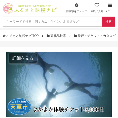
限度額をチェック
お気に入り
メニュー
検索
ふるさと納税ナビ TOP
返礼品検索
旅行・チケット・カタログ
詳細を見る