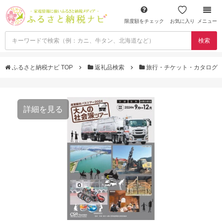
限度額をチェック
お気に入り
メニュー
検索
ふるさと納税ナビ TOP
返礼品検索
旅行・チケット・カタログ
詳細を見る