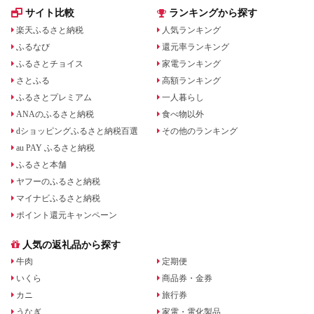
サイト比較
ランキングから探す
楽天ふるさと納税
人気ランキング
ふるなび
還元率ランキング
ふるさとチョイス
家電ランキング
さとふる
高額ランキング
ふるさとプレミアム
一人暮らし
ANAのふるさと納税
食べ物以外
dショッピングふるさと納税百選
その他のランキング
au PAY ふるさと納税
ふるさと本舗
ヤフーのふるさと納税
マイナビふるさと納税
ポイント還元キャンペーン
人気の返礼品から探す
牛肉
定期便
いくら
商品券・金券
カニ
旅行券
うなぎ
家電・電化製品