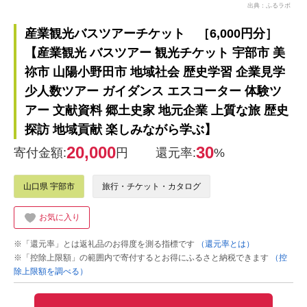
出典：ふるラボ
産業観光バスツアーチケット ［6,000円分］
【産業観光 バスツアー 観光チケット 宇部市 美
祢市 山陽小野田市 地域社会 歴史学習 企業見学
少人数ツアー ガイダンス エスコーター 体験ツ
アー 文献資料 郷土史家 地元企業 上質な旅 歴史
探訪 地域貢献 楽しみながら学ぶ】
20,000
30
寄付金額:
円
還元率:
%
山口県 宇部市
旅行・チケット・カタログ
お気に入り
※「還元率」とは返礼品のお得度を測る指標です
（還元率とは）
※「控除上限額」の範囲内で寄付するとお得にふるさと納税できます
（控
除上限額を調べる）