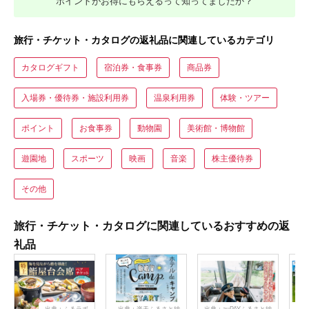
ポイントがお得にもらえるって知ってましたか？
旅行・チケット・カタログの返礼品に関連しているカテゴリ
カタログギフト
宿泊券・食事券
商品券
入場券・優待券・施設利用券
温泉利用券
体験・ツアー
ポイント
お食事券
動物園
美術館・博物館
遊園地
スポーツ
映画
音楽
株主優待券
その他
旅行・チケット・カタログに関連しているおすすめの返
礼品
出典：ふるラボ
出典：楽天ふるさと納
出典：auPAYふるさと納
出