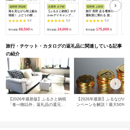
税
税
福岡県 岡垣町
兵庫県 太子町
長野県 上田市
岐
海を見ながら特上鮨を
【ふるさと納税】ホテ
旅行 長野 走る電車の
富士
堪能！ ぶどうの樹 鮨
ルdeデイキャンプ体
運転室に乗れる 貸切
ラブ
屋台ペア お食事券 海
験チケット
列車でお仕事体験 体
円分
5.0
5.0
5.0
鮮 海 屋台 食事 ペア
【1364991】
験 チケット 電車 鉄道
福岡県 岡垣町
列車 サービス 子供 子
68,500
24,000
175,000
寄付金額:
円
寄付金額:
円
寄付金額:
円
寄付
ども こども 家族 長野
県
旅行・チケット・カタログの返礼品に関連している記事
の紹介
【2026年最新版】ふるさと納税
【2026年最新】ふるなびの
「食べ物以外」返礼品の還元率
ンペーンを解説！最大50%還
ランキング！
も