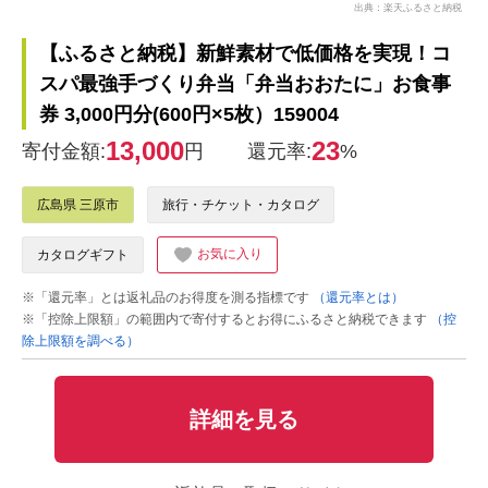
出典：楽天ふるさと納税
【ふるさと納税】新鮮素材で低価格を実現！コ
スパ最強手づくり弁当「弁当おおたに」お食事
券 3,000円分(600円×5枚）159004
13,000
23
寄付金額:
円
還元率:
%
広島県 三原市
旅行・チケット・カタログ
お気に入り
カタログギフト
※「還元率」とは返礼品のお得度を測る指標です
（還元率とは）
※「控除上限額」の範囲内で寄付するとお得にふるさと納税できます
（控
除上限額を調べる）
詳細を見る