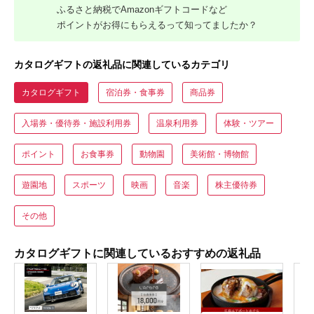
ふるさと納税でAmazonギフトコードなど
ポイントがお得にもらえるって知ってましたか？
カタログギフトの返礼品に関連しているカテゴリ
カタログギフト
宿泊券・食事券
商品券
入場券・優待券・施設利用券
温泉利用券
体験・ツアー
ポイント
お食事券
動物園
美術館・博物館
遊園地
スポーツ
映画
音楽
株主優待券
その他
カタログギフトに関連しているおすすめの返礼品