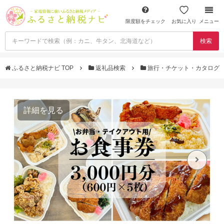
限度額をチェック
お気に入り
メニュー
検索
ふるさと納税ナビ TOP
返礼品検索
旅行・チケット・カタログ
詳細を見る