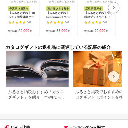
出典：楽天ふるさと納
出典：楽天ふるさと納
出典：楽天ふるさと納
出
税
税
税
千葉県 木更津市
東京都 あきる野市
広島県 三原市
和
【ふるさと納税】 ポ
【ふるさと納税】
【ふるさと納税】空と
【ふ
ルシェ同乗体験とラン
Restaurant L'Arbre
緑のプライベートリゾ
事券
チ ペアチケット
でお使いいただけるお
ートレストラン券5，
畿大
5.0
5.0
5.0
（911カレラ）KE008
食事券 18,000円分
000点分 008005
大マ
【ラルブル】
金券
80,000
66,000
20,000
寄付金額:
円
寄付金額:
円
寄付金額:
円
寄付
【1505144】
料無
カタログギフトの返礼品に関連している記事の紹介
ふるさと納税おすすめ「カタロ
ふるさと納税でおすすめのカ
グギフト」を紹介！本やPDFカ
ログギフト！ポイント交換で
タログも
得に。
サイト比較
ランキングから探す