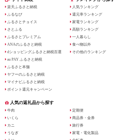
楽天ふるさと納税
人気ランキング
ふるなび
還元率ランキング
ふるさとチョイス
家電ランキング
さとふる
高額ランキング
ふるさとプレミアム
一人暮らし
ANAのふるさと納税
食べ物以外
dショッピングふるさと納税百選
その他のランキング
au PAY ふるさと納税
ふるさと本舗
ヤフーのふるさと納税
マイナビふるさと納税
ポイント還元キャンペーン
人気の返礼品から探す
牛肉
定期便
いくら
商品券・金券
カニ
旅行券
うなぎ
家電・電化製品