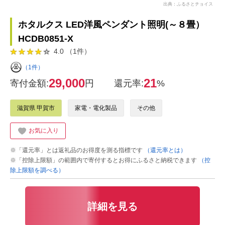
出典：ふるさとチョイス
ホタルクス LED洋風ペンダント照明(～８畳）
HCDB0851-X
4.0 （1件）
（1件）
29,000
21
寄付金額:
円
還元率:
%
滋賀県 甲賀市
家電・電化製品
その他
お気に入り
※「還元率」とは返礼品のお得度を測る指標です
（還元率とは）
※「控除上限額」の範囲内で寄付するとお得にふるさと納税できます
（控
除上限額を調べる）
詳細を見る