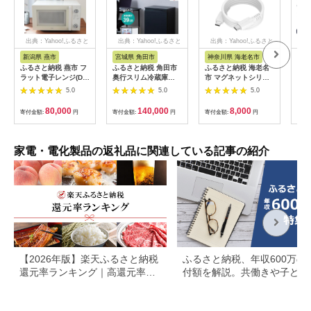
出典：Yahoo!ふるさと
出典：Yahoo!ふるさと
出典：Yahoo!ふるさと
出典
納税
納税
納税
新潟県 燕市
宮城県 角田市
神奈川県 海老名市
福
ふるさと納税 燕市 フ
ふるさと納税 角田市
ふるさと納税 海老名
【八
ラット電子レンジ(DR-
奥行スリム冷蔵庫
市 マグネットシリコ
気球
LD20W)
66L IRSN-7A-B ブ
ンケーブル C to C 1m
たイ
5.0
5.0
5.0
ラック
エアリーホワイト
co
(MOT-MGSCC100)
統工
80,000
140,000
8,000
寄付金額:
円
寄付金額:
円
寄付金額:
円
寄付
もり
ひら
季 
暮ら
家電・電化製品の返礼品に関連している記事の紹介
接照
【2026年版】楽天ふるさと納税
ふるさと納税、年収600万の
還元率ランキング｜高還元率返
付額を解説。共働きや子ども
礼品をジャンル別に比較
いる場合も