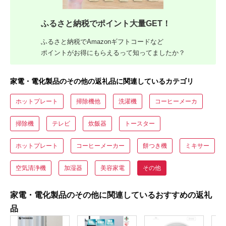
ふるさと納税でポイント大量GET！
ふるさと納税でAmazonギフトコードなど
ポイントがお得にもらえるって知ってましたか？
家電・電化製品のその他の返礼品に関連しているカテゴリ
ホットプレート
掃除機他
洗濯機
コーヒーメーカ
掃除機
テレビ
炊飯器
トースター
ホットプレート
コーヒーメーカー
餅つき機
ミキサー
空気清浄機
加湿器
美容家電
その他
家電・電化製品のその他に関連しているおすすめの返礼
品