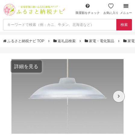
限度額をチェック
お気に入り
メニュー
検索
ふるさと納税ナビ TOP
返礼品検索
家電・電化製品
家電
詳細を見る