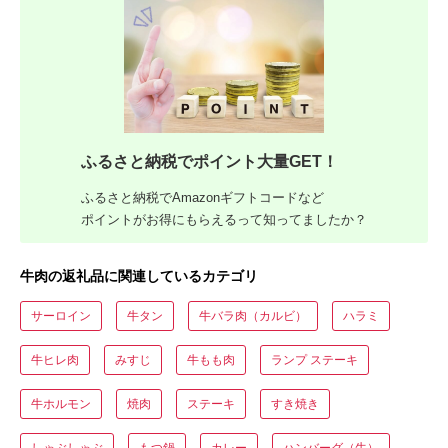
ふるさと納税でポイント大量GET！
ふるさと納税でAmazonギフトコードなど
ポイントがお得にもらえるって知ってましたか？
牛肉の返礼品に関連しているカテゴリ
サーロイン
牛タン
牛バラ肉（カルビ）
ハラミ
牛ヒレ肉
みすじ
牛もも肉
ランプ ステーキ
牛ホルモン
焼肉
ステーキ
すき焼き
しゃぶしゃぶ
もつ鍋
カレー
ハンバーグ（牛）