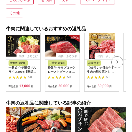
その他
牛肉に関連しているおすすめの返礼品
出典：ふるなび
出典：ふるラボ
出典：さとふる
出
北海道 大樹町
三重県 多気町
宮城県 村
岐
十勝姫 ウデ薄切りス
松阪牛 モモブロック
【A5ランク仙台牛】
【ふ
ライス300g【配送不
ローストビーフ 約
牛肉の切り落とし 合
月定
可地域：離島】
500g 国産牛 和牛 ブ
計1.8kg(300g×6) 小
ャト
5.0
5.0
5.0
【1397674】
ランド牛 JGAP家
分けで使い勝手も◎
450
畜・畜産物 農場
蔵便
13,000
20,000
30,000
寄付金額:
円
寄付金額:
円
寄付金額:
円
寄付
HACCP認証農場 牛肉
可地
肉 高級 人気 おすすめ
【4
神戸牛 近江牛 に並ぶ
日本三大和牛 松阪 松
牛肉の返礼品に関連している記事の紹介
坂牛 松坂 モモ ビーフ
シチュー カレー 霜降
り 三重県 多気町 SS-
32