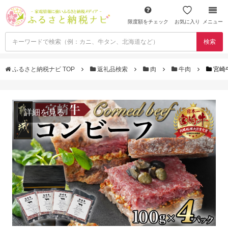
限度額をチェック
お気に入り
メニュー
検索
ふるさと納税ナビ TOP
返礼品検索
肉
牛肉
宮崎牛
詳細を見る