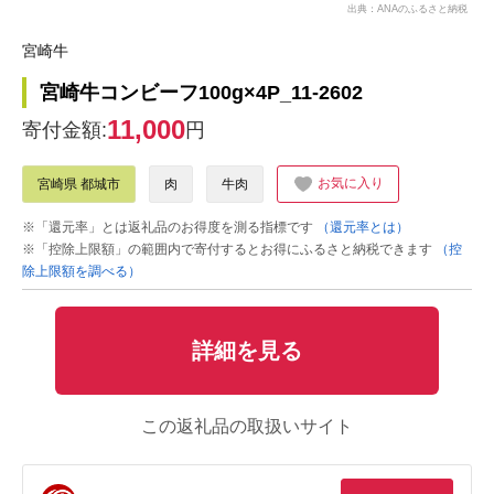
出典：ANAのふるさと納税
宮崎牛
宮崎牛コンビーフ100g×4P_11-2602
11,000
寄付金額:
円
お気に入り
宮崎県 都城市
肉
牛肉
※「還元率」とは返礼品のお得度を測る指標です
（還元率とは）
※「控除上限額」の範囲内で寄付するとお得にふるさと納税できます
（控
除上限額を調べる）
詳細を見る
この返礼品の取扱いサイト