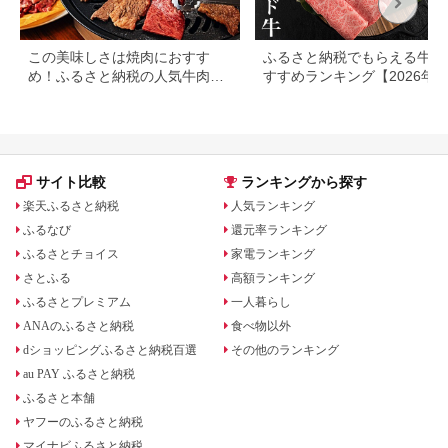
この美味しさは焼肉におすす
ふるさと納税でもらえる牛肉
め！ふるさと納税の人気牛肉還
すすめランキング【2026年
元率ランキング
版】還元率・用途別で徹底比
サイト比較
ランキングから探す
楽天ふるさと納税
人気ランキング
ふるなび
還元率ランキング
ふるさとチョイス
家電ランキング
さとふる
高額ランキング
ふるさとプレミアム
一人暮らし
ANAのふるさと納税
食べ物以外
dショッピングふるさと納税百選
その他のランキング
au PAY ふるさと納税
ふるさと本舗
ヤフーのふるさと納税
マイナビふるさと納税