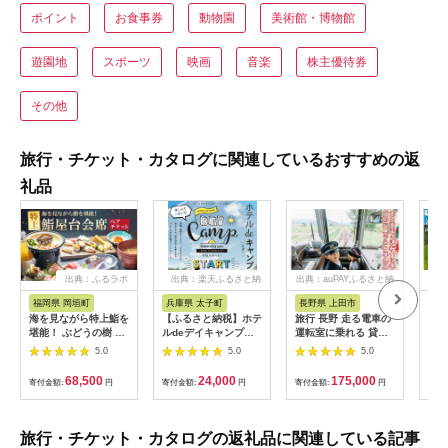
ポイント
お食事券
動物園
美術館・博物館
遊園地
スポーツ
映画
音楽
株主優待券
その他
旅行・チケット・カタログに関連しているおすすめの返
礼品
出典：ふるラボ
出典：楽天ふるさと納
出典：auPAYふるさと納
出
税
税
福岡県 岡垣町
兵庫県 太子町
長野県 上田市
岐
海を見ながら特上鮨を
【ふるさと納税】ホテ
旅行 長野 走る電車の
富士
堪能！ ぶどうの樹 鮨
ルdeデイキャンプ体
運転室に乗れる 貸切
ラブ
屋台ペア お食事券 海
験チケット
列車でお仕事体験 体
円分
5.0
5.0
5.0
鮮 海 屋台 食事 ペア
【1364991】
験 チケット 電車 鉄道
福岡県 岡垣町
列車 サービス 子供 子
68,500
24,000
175,000
寄付金額:
円
寄付金額:
円
寄付金額:
円
寄付
ども こども 家族 長野
県
旅行・チケット・カタログの返礼品に関連している記事