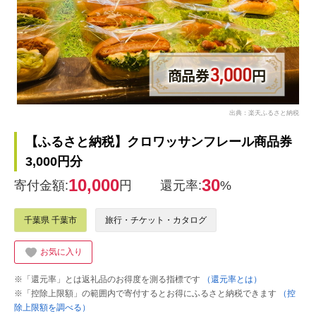
出典：楽天ふるさと納税
【ふるさと納税】クロワッサンフレール商品券
3,000円分
10,000
30
寄付金額:
円
還元率:
%
千葉県 千葉市
旅行・チケット・カタログ
お気に入り
※「還元率」とは返礼品のお得度を測る指標です
（還元率とは）
※「控除上限額」の範囲内で寄付するとお得にふるさと納税できます
（控
除上限額を調べる）