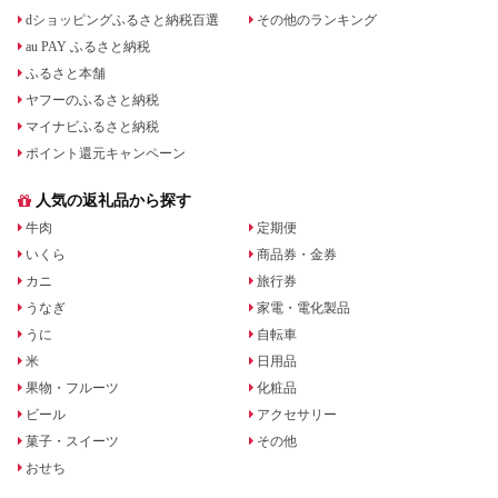
dショッピングふるさと納税百選
その他のランキング
au PAY ふるさと納税
ふるさと本舗
ヤフーのふるさと納税
マイナビふるさと納税
ポイント還元キャンペーン
人気の返礼品から探す
牛肉
定期便
いくら
商品券・金券
カニ
旅行券
うなぎ
家電・電化製品
うに
自転車
米
日用品
果物・フルーツ
化粧品
ビール
アクセサリー
菓子・スイーツ
その他
おせち