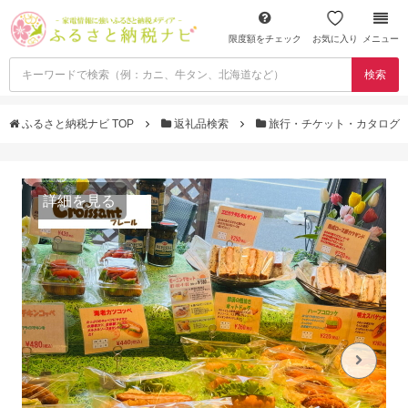
限度額をチェック
お気に入り
メニュー
検索
ふるさと納税ナビ TOP
返礼品検索
旅行・チケット・カタログ
詳細を見る