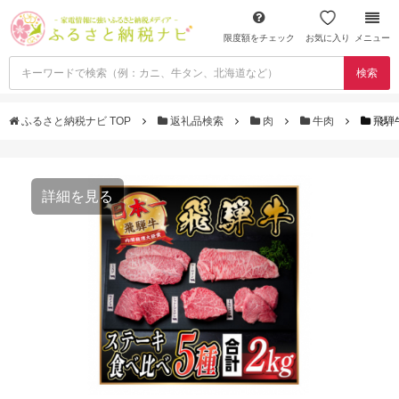
限度額をチェック
お気に入り
メニュー
検索
ふるさと納税ナビ TOP
返礼品検索
肉
牛肉
飛騨
詳細を見る