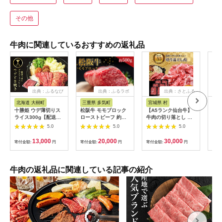
その他
牛肉に関連しているおすすめの返礼品
出典：ふるなび
出典：ふるラボ
出典：さとふる
出
北海道 大樹町
三重県 多気町
宮城県 村
岐
十勝姫 ウデ薄切りス
松阪牛 モモブロック
【A5ランク仙台牛】
【ふ
ライス300g【配送不
ローストビーフ 約
牛肉の切り落とし 合
月定
可地域：離島】
500g 国産牛 和牛 ブ
計1.8kg(300g×6) 小
ャト
5.0
5.0
5.0
【1397674】
ランド牛 JGAP家
分けで使い勝手も◎
450
畜・畜産物 農場
蔵便
13,000
20,000
30,000
寄付金額:
円
寄付金額:
円
寄付金額:
円
寄付
HACCP認証農場 牛肉
可地
肉 高級 人気 おすすめ
【4
神戸牛 近江牛 に並ぶ
日本三大和牛 松阪 松
牛肉の返礼品に関連している記事の紹介
坂牛 松坂 モモ ビーフ
シチュー カレー 霜降
り 三重県 多気町 SS-
32