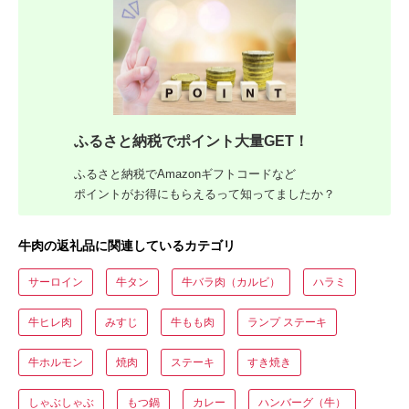
ふるさと納税でポイント大量GET！
ふるさと納税でAmazonギフトコードなど
ポイントがお得にもらえるって知ってましたか？
牛肉の返礼品に関連しているカテゴリ
サーロイン
牛タン
牛バラ肉（カルビ）
ハラミ
牛ヒレ肉
みすじ
牛もも肉
ランプ ステーキ
牛ホルモン
焼肉
ステーキ
すき焼き
しゃぶしゃぶ
もつ鍋
カレー
ハンバーグ（牛）