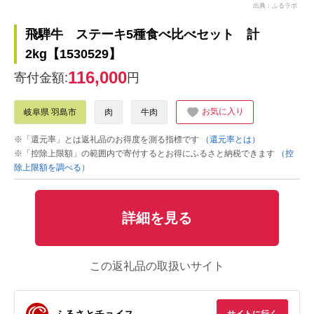
出典：ふるラボ
飛騨牛 ステーキ5種食べ比べセット 計
2kg【1530529】
116,000
寄付金額:
円
お気に入り
岐阜県 羽島市
肉
牛肉
※「還元率」とは返礼品のお得度を測る指標です
（還元率とは）
※「控除上限額」の範囲内で寄付するとお得にふるさと納税できます
（控
除上限額を調べる）
詳細を見る
この返礼品の取扱いサイト
ふるさとチョイス