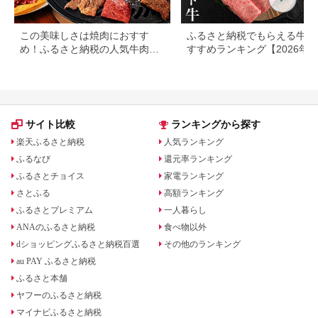
この美味しさは焼肉におすす
ふるさと納税でもらえる牛肉
め！ふるさと納税の人気牛肉還
すすめランキング【2026年
元率ランキング
版】還元率・用途別で徹底比
サイト比較
ランキングから探す
楽天ふるさと納税
人気ランキング
ふるなび
還元率ランキング
ふるさとチョイス
家電ランキング
さとふる
高額ランキング
ふるさとプレミアム
一人暮らし
ANAのふるさと納税
食べ物以外
dショッピングふるさと納税百選
その他のランキング
au PAY ふるさと納税
ふるさと本舗
ヤフーのふるさと納税
マイナビふるさと納税