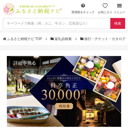
限度額をチェック
お気に入り
メニュー
検索
ふるさと納税ナビ TOP
返礼品検索
旅行・チケット・カタログ
詳細を見る