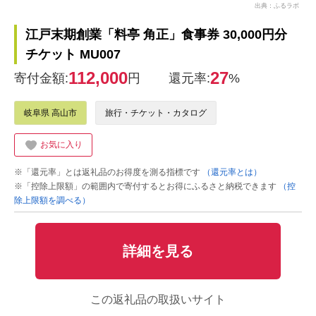
出典：ふるラボ
江戸末期創業「料亭 角正」食事券 30,000円分
チケット MU007
112,000
27
寄付金額:
円
還元率:
%
岐阜県 高山市
旅行・チケット・カタログ
お気に入り
※「還元率」とは返礼品のお得度を測る指標です
（還元率とは）
※「控除上限額」の範囲内で寄付するとお得にふるさと納税できます
（控
除上限額を調べる）
詳細を見る
この返礼品の取扱いサイト