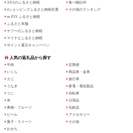
ANAのふるさと納税
食べ物以外
dショッピングふるさと納税百選
その他のランキング
au PAY ふるさと納税
ふるさと本舗
ヤフーのふるさと納税
マイナビふるさと納税
ポイント還元キャンペーン
人気の返礼品から探す
牛肉
定期便
いくら
商品券・金券
カニ
旅行券
うなぎ
家電・電化製品
うに
自転車
米
日用品
果物・フルーツ
化粧品
ビール
アクセサリー
菓子・スイーツ
その他
おせち