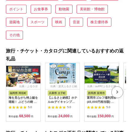
ポイント
お食事券
動物園
美術館・博物館
遊園地
スポーツ
映画
音楽
株主優待券
その他
旅行・チケット・カタログに関連しているおすすめの返
礼品
出典：ふるラボ
出典：楽天ふるさと納
出典：auPAYふるさと納
出典
税
税
福岡県 岡垣町
兵庫県 太子町
群馬県 富岡市
長
海を見ながら特上鮨を
【ふるさと納税】ホテ
富岡市ゴルフ場利用券
旅行
堪能！ ぶどうの樹 鮨
ルdeデイキャンプ体
(45,000円相当額) ゴ
運転
屋台ペア お食事券 海
験チケット
ルフ チケット 平日 土
列車
5.0
5.0
5.0
鮮 海 屋台 食事 ペア
【1364991】
日 祝日 プレー券 関東
験 
福岡県 岡垣町
群馬県 首都圏 F20E-
列車
68,500
24,000
150,000
寄付金額:
円
寄付金額:
円
寄付金額:
円
寄付
382
ども
県