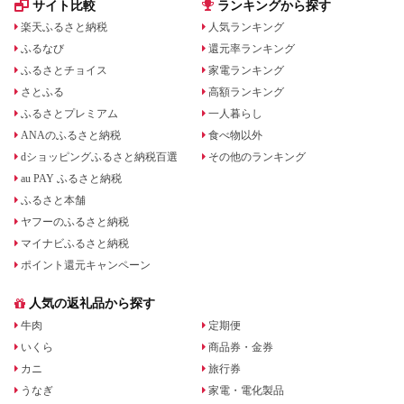
サイト比較
ランキングから探す
楽天ふるさと納税
人気ランキング
ふるなび
還元率ランキング
ふるさとチョイス
家電ランキング
さとふる
高額ランキング
ふるさとプレミアム
一人暮らし
ANAのふるさと納税
食べ物以外
dショッピングふるさと納税百選
その他のランキング
au PAY ふるさと納税
ふるさと本舗
ヤフーのふるさと納税
マイナビふるさと納税
ポイント還元キャンペーン
人気の返礼品から探す
牛肉
定期便
いくら
商品券・金券
カニ
旅行券
うなぎ
家電・電化製品