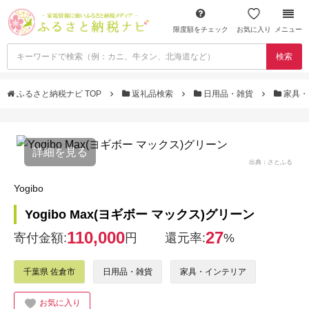
限度額をチェック
お気に入り
メニュー
検索
ふるさと納税ナビ TOP
返礼品検索
日用品・雑貨
家具・
詳細を見る
出典：さとふる
Yogibo
Yogibo Max(ヨギボー マックス)グリーン
110,000
27
寄付金額:
円
還元率:
%
千葉県 佐倉市
日用品・雑貨
家具・インテリア
お気に入り