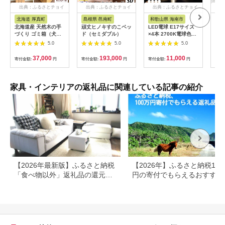
出典：ふるさとチョイ
出典：ふるさとチョイ
出典：ふるさとチョイ
出典
ス
ス
ス
北海道 厚真町
島根県 邑南町
和歌山県 海南市
群
北海道産 天然木の手
頑丈ヒノキすのこベッ
LED電球 E17サイズ
R4-76-1
づくり ゴミ箱（犬の
ド（セミダブル）
×4本 2700K電球色
ョン
肉球）《厚真町》【木
aku101166401
ト】
5.0
5.0
5.0
工房TANAKA】 ごみ
ズ）
箱 ゴミ箱 木製 天然木
ーズ
37,000
193,000
11,000
寄付金額:
円
寄付金額:
円
寄付金額:
円
寄付
日用品 雑貨 犬 北海道
ョン
ハンドメイド インテ
足置
リア [AXAU015]
やわ
37000円
気持
家具・インテリアの返礼品に関連している記事の紹介
ふわ
座り
婦 
す 
わり
散
【2026年最新版】ふるさと納税
【2026年】ふるさと納税100
「食べ物以外」返礼品の還元率
円の寄付でもらえるおすすめ
ランキング！
礼品！