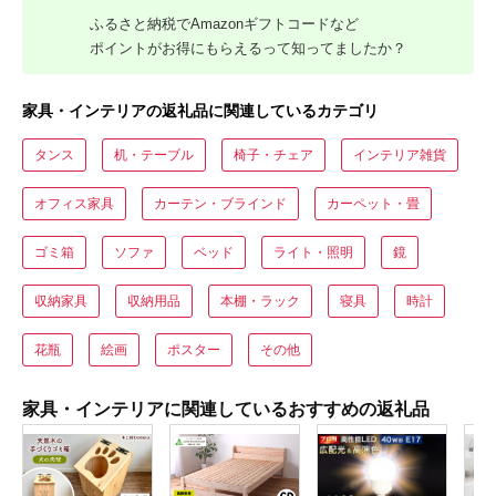
ふるさと納税でAmazonギフトコードなど
ポイントがお得にもらえるって知ってましたか？
家具・インテリアの返礼品に関連しているカテゴリ
タンス
机・テーブル
椅子・チェア
インテリア雑貨
オフィス家具
カーテン・ブラインド
カーペット・畳
ゴミ箱
ソファ
ベッド
ライト・照明
鏡
収納家具
収納用品
本棚・ラック
寝具
時計
花瓶
絵画
ポスター
その他
家具・インテリアに関連しているおすすめの返礼品