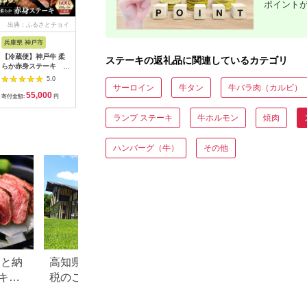
ポイント
出典：ふるさとチョイ
出典：ふるさとチョイ
出典：三越伊勢丹ふる
出典：ふ
ス
ス
さと納税
兵庫県 神戸市
沖縄県 石垣市
岐阜県 可児市
山形県 川
【冷蔵便】神戸牛 柔
TA-2 石垣牛サーロイ
岐阜県産 飛騨牛 サー
＜特選米沢
ステーキの返礼品に関連しているカテゴリ
らか赤身ステーキ
ンステーキ200g×2枚
ロインステーキ
身ステ
200g×3枚
350g【小化粧箱】
800g(100
5.0
5.0
5.0
【12035
サーロイン
牛タン
牛バラ肉（カルビ）
55,000
40,000
25,000
5
寄付金額:
円
寄付金額:
円
寄付金額:
円
寄付金額:
ランプ ステーキ
牛ホルモン
焼肉
ハンバーグ（牛）
その他
さと納
高知県梼原町のふるさと納
宮崎県小林市のふ
キ肉
税のご紹介
税のご紹介