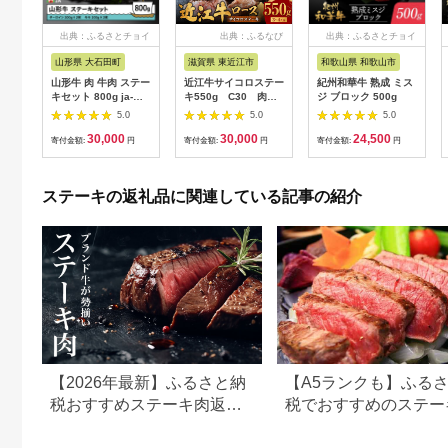
出典：ふるさとチョイ
出典：ふるなび
出典：ふるさとチョイ
ス
ス
山形県 大石田町
滋賀県 東近江市
和歌山県 和歌山市
山形牛 肉 牛肉 ステー
近江牛サイコロステー
紀州和華牛 熟成 ミス
キセット 800g ja-
キ550g C30 肉の
ジ ブロック 500g
gnssx800
大助
5.0
5.0
5.0
30,000
30,000
24,500
寄付金額:
円
寄付金額:
円
寄付金額:
円
ステーキの返礼品に関連している記事の紹介
【2026年最新】ふるさと納
【A5ランクも】ふる
税おすすめステーキ肉返礼
税でおすすめのステー
品まとめ
返礼品まとめ