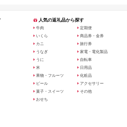
す
人気の返礼品から探す
牛肉
定期便
いくら
商品券・金券
カニ
旅行券
うなぎ
家電・電化製品
うに
自転車
米
日用品
果物・フルーツ
化粧品
ビール
アクセサリー
菓子・スイーツ
その他
おせち