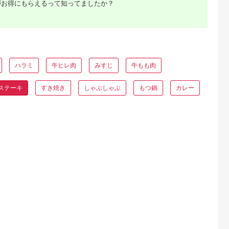
がお得にもらえるって知ってましたか？
るさとチョイ
出典：ふるさとチョイ
出典：ふるさとチョイ
出典：ふるさとチョ
ス
ス
ス
西町
岡山県 津山市
三重県 明和町
三重県 松阪市
牛A-5＞赤
＜将軍牛＞特選ロース
松阪牛 イチボ ステー
松阪牛 ステーキ カイ
ーキ
ステーキ 500g_ステ
キ 2枚入り 300g 肉
ノミ 200g ( 牛肉 ブ
g×8枚)
ーキ 将軍牛 ロースス
牛 牛肉 和牛 ブランド
ンド牛 高級 和牛 国
5.0
5.0
5.0
5.0
47】
テーキ ロース 500g
牛 高級 国産 霜降り
牛 松阪牛 松坂牛 ス
ハラミ
牛ヒレ肉
みすじ
牛もも肉
9,000
15,000
20,000
10,000
和牛 牛 肉 にく お肉
冷凍 ふるさと 人気 ス
ーキ カイノミ 希少部
円
寄付金額:
円
寄付金額:
円
寄付金額:
円
高級肉 贈答用 岡山県
テーキ 焼肉 濃厚 希少
位 牛肉 ステーキ 松
津山市 国産 冷凍 真空
やわらか やわらかい
牛 牛肉 カイノミステ
ステーキ
すき焼き
しゃぶしゃぶ
もつ鍋
カレー
パック 送料無料 ギフ
赤身 2枚 モモ モモ肉
ーキ 松阪牛 カイノミ
ト プレゼント
J10
牛肉 松阪牛 ステーキ
BBQ【1653402】
冷凍 人気 おすすめ 
重県 松阪市 松阪牛 )
【1-243】
るさと納