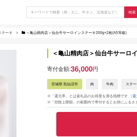
検索
ステーキ
＜亀山精肉店＞仙台牛サーロインステーキ200g×2枚(A5等級)
＜亀山精肉店＞仙台牛サーロインス
36,000
寄付金額:
円
宮城県 気仙沼市
肉
牛肉
ステー
※「還元率」とは返礼品のお得度を測る指標です
（還
※「控除上限額」の範囲内で寄付するとお得にふるさ