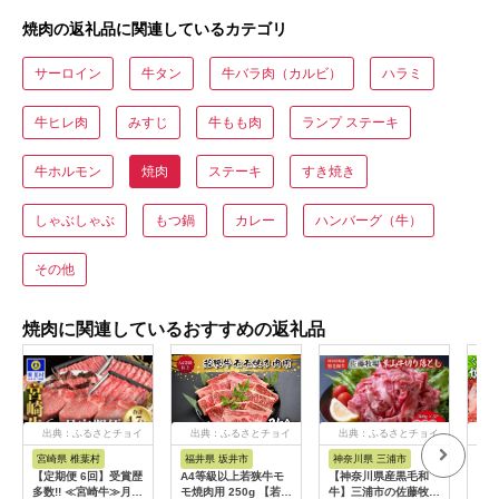
焼肉の返礼品に関連しているカテゴリ
サーロイン
牛タン
牛バラ肉（カルビ）
ハラミ
牛ヒレ肉
みすじ
牛もも肉
ランプ ステーキ
牛ホルモン
焼肉
ステーキ
すき焼き
しゃぶしゃぶ
もつ鍋
カレー
ハンバーグ（牛）
その他
焼肉に関連しているおすすめの返礼品
出典：ふるさとチョイ
出典：ふるさとチョイ
出典：ふるさとチョイ
出
ス
ス
ス
宮崎県 椎葉村
福井県 坂井市
神奈川県 三浦市
熊
【定期便 6回】受賞歴
A4等級以上若狭牛モ
【神奈川県産黒毛和
GI
多数!! ≪宮崎牛≫月に
モ焼肉用 250g 【若狭
牛】三浦市の佐藤牧場
切り