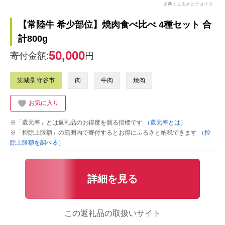
出典：ふるさとチョイス
【常陸牛 希少部位】焼肉食べ比べ 4種セット 合
計800g
50,000
寄付金額:
円
茨城県 守谷市
肉
牛肉
焼肉
お気に入り
※「還元率」とは返礼品のお得度を測る指標です
（還元率とは）
※「控除上限額」の範囲内で寄付するとお得にふるさと納税できます
（控
除上限額を調べる）
詳細を見る
この返礼品の取扱いサイト