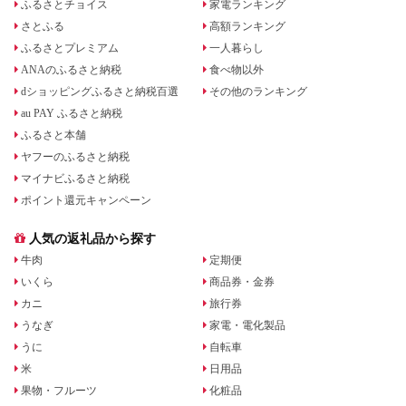
ふるさとチョイス
家電ランキング
さとふる
高額ランキング
ふるさとプレミアム
一人暮らし
ANAのふるさと納税
食べ物以外
dショッピングふるさと納税百選
その他のランキング
au PAY ふるさと納税
ふるさと本舗
ヤフーのふるさと納税
マイナビふるさと納税
ポイント還元キャンペーン
人気の返礼品から探す
牛肉
定期便
いくら
商品券・金券
カニ
旅行券
うなぎ
家電・電化製品
うに
自転車
米
日用品
果物・フルーツ
化粧品