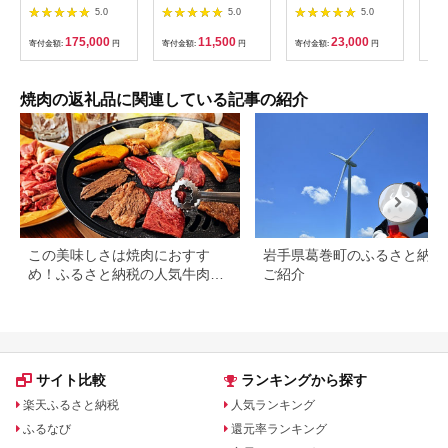
一度のお楽しみ定期便
牛 焼肉 焼き肉 A4 等
が育てた葉山牛 切り
牛肉
5.0
5.0
5.0
【総重量4.75Kg】
級 国産和牛 黒毛和牛
落とし3P M079-
肉 
【ステーキ・焼肉・す
黒毛和種 ブランド牛
006-02
牛 
175,000
11,500
23,000
寄付金額:
円
寄付金額:
円
寄付金額:
円
寄付
き焼き・しゃぶしゃ
和牛 肉 牛 牛肉 もも
県産
ぶ】送料無料 宮崎県
肉 モモ肉 坂井市 福井
クビ
椎葉村 秘境 国産 宮崎
県産 国産 冷凍】 [A-
ーベ
県産 ブランド牛 牛肉
10702]
け 
焼肉の返礼品に関連している記事の紹介
牛 和牛 肉 肩ロース
市 
ヒレ もも ロース うで
る】[
ばら 牛丼 うまい 美味
しい おすすめ おかず
多用途 ギフト 贈り物
プレゼント パーティ
ー 誕生日 記念日 お土
産 敬老 お中元 お歳暮
【MT-51】
この美味しさは焼肉におすす
岩手県葛巻町のふるさと納税
め！ふるさと納税の人気牛肉還
ご紹介
元率ランキング
サイト比較
ランキングから探す
楽天ふるさと納税
人気ランキング
ふるなび
還元率ランキング