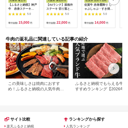
兵庫県 養父市
大阪府 泉佐野市
佐賀県 吉野ヶ里町
佐
【ふるさと納税】神戸
【A4ランク】規格外
佐賀牛 赤身霜降り し
秘伝
牛 赤身ステーキ
ステーキ 切り落とし
ゃぶしゃぶ・すき焼き
り)
(200g/300g/400g/55
800g【スピード発送
用 600g 吉野ヶ里町
テー
5.0
5.0
5.0
0g/1200g)_ 神戸牛 神
黒毛和牛 リブロース
[FDB064]
戸ビーフ 黒毛和牛 ス
サーロイン 訳あり サ
15,000
22,000
14,000
寄付金額:
円
寄付金額:
円
寄付金額:
円
寄付
テーキ 赤身肉 牛肉 和
イズ不揃い すてーき
牛 ブランド牛 高級肉
氷温熟成×極味付け】
国産牛 ギフト 贈答用
mrz0460
プレゼント 焼肉 グル
牛肉の返礼品に関連している記事の紹介
メ 送料無料 【配送不
可地域：離島】
【G1440980】
この美味しさは焼肉におすす
ふるさと納税でもらえる牛肉
め！ふるさと納税の人気牛肉還
すすめランキング【2026年
元率ランキング
版】還元率・用途別で徹底比
サイト比較
ランキングから探す
楽天ふるさと納税
人気ランキング