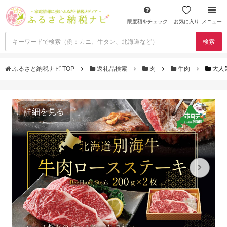
限度額をチェック
お気に入り
メニュー
検索
ふるさと納税ナビ TOP
返礼品検索
肉
牛肉
大人
詳細を見る