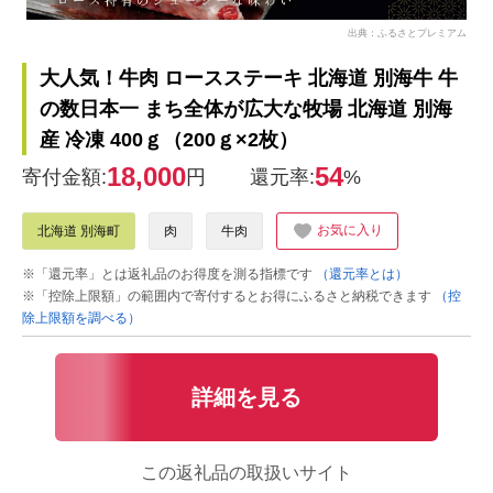
出典：ふるさとプレミアム
大人気！牛肉 ロースステーキ 北海道 別海牛 牛
の数日本一 まち全体が広大な牧場 北海道 別海
産 冷凍 400ｇ（200ｇ×2枚）
18,000
54
寄付金額:
円
還元率:
%
お気に入り
北海道 別海町
肉
牛肉
※「還元率」とは返礼品のお得度を測る指標です
（還元率とは）
※「控除上限額」の範囲内で寄付するとお得にふるさと納税できます
（控
除上限額を調べる）
詳細を見る
この返礼品の取扱いサイト