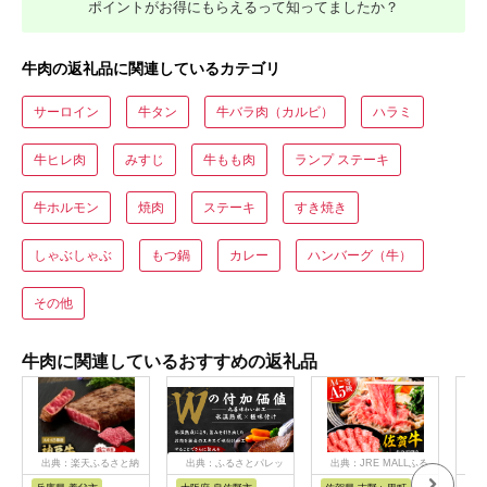
ポイントがお得にもらえるって知ってましたか？
牛肉の返礼品に関連しているカテゴリ
サーロイン
牛タン
牛バラ肉（カルビ）
ハラミ
牛ヒレ肉
みすじ
牛もも肉
ランプ ステーキ
牛ホルモン
焼肉
ステーキ
すき焼き
しゃぶしゃぶ
もつ鍋
カレー
ハンバーグ（牛）
その他
牛肉に関連しているおすすめの返礼品
出典：楽天ふるさと納
出典：ふるさとパレッ
出典：JRE MALLふる
税
ト
さと納税