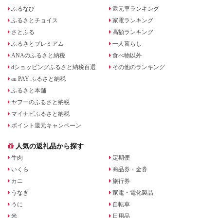
ふるなび
還元率ランキング
ふるさとチョイス
家電ランキング
さとふる
高額ランキング
ふるさとプレミアム
一人暮らし
ANAのふるさと納税
食べ物以外
dショッピングふるさと納税百選
その他のランキング
au PAY ふるさと納税
ふるさと本舗
ヤフーのふるさと納税
マイナビふるさと納税
ポイント還元キャンペーン
人気の返礼品から探す
牛肉
定期便
いくら
商品券・金券
カニ
旅行券
うなぎ
家電・電化製品
うに
自転車
米
日用品