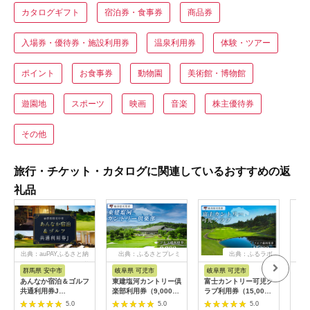
カタログギフト
宿泊券・食事券
商品券
入場券・優待券・施設利用券
温泉利用券
体験・ツアー
ポイント
お食事券
動物園
美術館・博物館
遊園地
スポーツ
映画
音楽
株主優待券
その他
旅行・チケット・カタログに関連しているおすすめの返
礼品
出典：auPAYふるさと納
出典：ふるさとプレミ
出典：ふるラボ
税
アム
群馬県 安中市
岐阜県 可児市
岐阜県 可児市
茨
あんなか宿泊＆ゴルフ
東建塩河カントリー倶
富士カントリー可児ク
20
共通利用券J
楽部利用券（9,000円
ラブ利用券（15,000
カリ
ANAX010 / 宿泊 ゴル
分）【0041-003】
円分）
(1
5.0
5.0
5.0