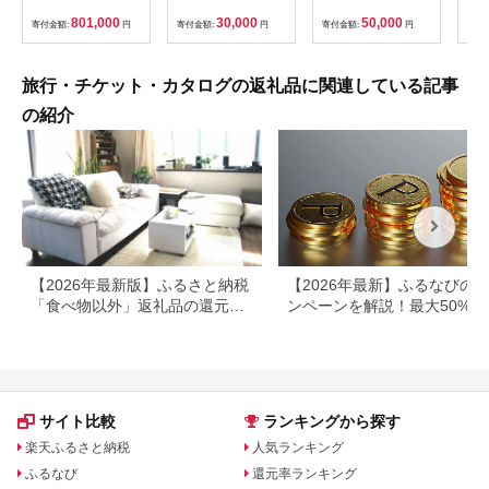
フ 利用券 券 安中 群
存・
馬 ごるふ ゴルフ場 ゴ
備蓄
801,000
30,000
50,000
寄付金額:
円
寄付金額:
円
寄付金額:
円
寄付
ルフプレー券 ゴルフ
食品
利用券 温泉 関東 チケ
存 
ット プレー券 施設利
登山
用券
旅行・チケット・カタログの返礼品に関連している記事
の紹介
【2026年最新版】ふるさと納税
【2026年最新】ふるなびの
「食べ物以外」返礼品の還元率
ンペーンを解説！最大50%還
ランキング！
も
サイト比較
ランキングから探す
楽天ふるさと納税
人気ランキング
ふるなび
還元率ランキング