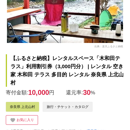
出典：楽天ふるさと納税
【ふるさと納税】レンタルスペース「木和田テ
ラス」利用割引券（3,000円分） | レンタル 空き
家 木和田 テラス 多目的 レンタル 奈良県 上北山
村
10,000
30
寄付金額:
円
還元率:
%
奈良県 上北山村
旅行・チケット・カタログ
お気に入り