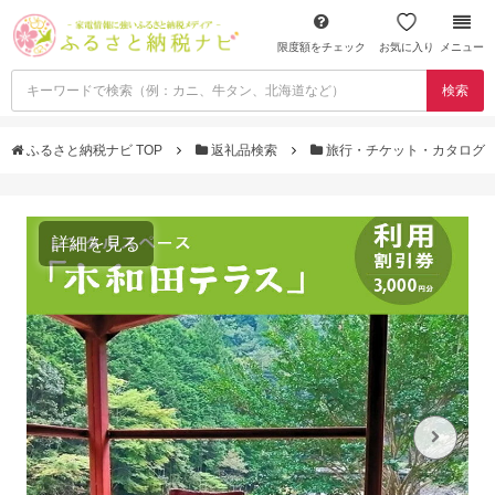
限度額をチェック
お気に入り
メニュー
検索
ふるさと納税ナビ TOP
返礼品検索
旅行・チケット・カタログ
詳細を見る