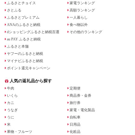
ふるさとチョイス
家電ランキング
さとふる
高額ランキング
ふるさとプレミアム
一人暮らし
ANAのふるさと納税
食べ物以外
dショッピングふるさと納税百選
その他のランキング
au PAY ふるさと納税
ふるさと本舗
ヤフーのふるさと納税
マイナビふるさと納税
ポイント還元キャンペーン
人気の返礼品から探す
牛肉
定期便
いくら
商品券・金券
カニ
旅行券
うなぎ
家電・電化製品
うに
自転車
米
日用品
果物・フルーツ
化粧品