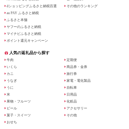
dショッピングふるさと納税百選
その他のランキング
au PAY ふるさと納税
ふるさと本舗
ヤフーのふるさと納税
マイナビふるさと納税
ポイント還元キャンペーン
人気の返礼品から探す
牛肉
定期便
いくら
商品券・金券
カニ
旅行券
うなぎ
家電・電化製品
うに
自転車
米
日用品
果物・フルーツ
化粧品
ビール
アクセサリー
菓子・スイーツ
その他
おせち