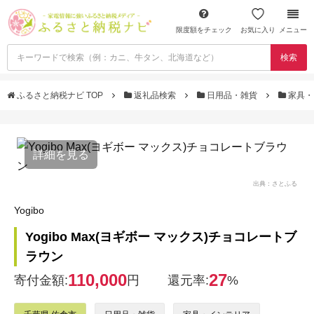
限度額をチェック
お気に入り
メニュー
検索
ふるさと納税ナビ TOP
返礼品検索
日用品・雑貨
家具・
詳細を見る
出典：さとふる
Yogibo
Yogibo Max(ヨギボー マックス)チョコレートブ
ラウン
110,000
27
寄付金額:
円
還元率:
%