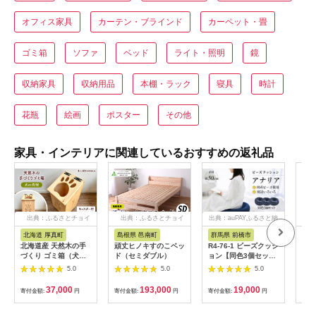
オフィス家具
カーテン・ブラインド
カーペット・畳
ゴミ箱
ソファ
ベッド
ライト・照明
鏡
収納家具
収納用品
本棚・ラック
寝具
時計
花瓶
絵画
ポスター
その他
家具・インテリアに関連しているおすすめの返礼品
出典：ふるさとチョイ
出典：ふるさとチョイ
出典：auPAYふるさと納
ス
ス
税
北海道 厚真町
島根県 邑南町
群馬県 前橋市
大
北海道産 天然木の手
頑丈ヒノキすのこベッ
R4-76-1 ビーズクッシ
カー
づくり ゴミ箱（犬の
ド（セミダブル）
ョン【同色3個セッ
4.
肉球）《厚真町》【木
ト】アナリア（大ビー
厚手
5.0
5.0
5.0
工房TANAKA】 ごみ
ズ）【ブラウン】｜ビ
26
箱 ゴミ箱 木製 天然木
ーズ 大ビーズ クッシ
日本
37,000
193,000
19,000
寄付金額:
円
寄付金額:
円
寄付金額:
円
寄付
日用品 雑貨 犬 北海道
ョン 枕 まくら 背あて
ハンドメイド インテ
足置き お昼寝枕 腰当
リア [AXAU015]
やわらかい 心地よい