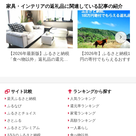
37000円
気持ちいい しっとり
家具・インテリアの返礼品に関連している記事の紹介
ふわふわ リラックス
座り心地 体圧分散 妊
婦 子ども ソファ 座い
す のびのび 快適 ふん
わり 疲れない 体圧分
散
【2026年最新版】ふるさと納税
【2026年】ふるさと納税100
「食べ物以外」返礼品の還元率
円の寄付でもらえるおすすめ
ランキング！
礼品！
サイト比較
ランキングから探す
楽天ふるさと納税
人気ランキング
ふるなび
還元率ランキング
ふるさとチョイス
家電ランキング
さとふる
高額ランキング
ふるさとプレミアム
一人暮らし
ANAのふるさと納税
食べ物以外