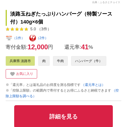
出典：ふるさとチョイス
淡路玉ねぎたっぷりハンバーグ（特製ソース
付）140g×6個
5.0 （3件）
（1件）
（2件）
12,000
41
寄付金額:
円
還元率:
%
兵庫県 淡路市
肉
牛肉
ハンバーグ（牛）
お気に入り
※「還元率」とは返礼品のお得度を測る指標です
（還元率とは）
※「控除上限額」の範囲内で寄付するとお得にふるさと納税できます
（控
除上限額を調べる）
詳細を見る