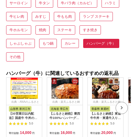
サーロイン
牛タン
牛バラ肉（カルビ）
ハラミ
牛ヒレ肉
みすじ
牛もも肉
ランプ ステーキ
牛ホルモン
焼肉
ステーキ
すき焼き
しゃぶしゃぶ
もつ鍋
カレー
ハンバーグ（牛）
その他
ハンバーグ（牛）に関連しているおすすめの返礼品
出典：ANAのふるさと
出典：楽天ふるさと納
出典：楽天ふるさと納
納税
税
税
山形県 寒河江市
北海道 帯広市
青森県 東通村
佐
【30営業日以内配
【ふるさと納税】豊西
【ふるさと納税】東通
最高
送】国産牛 牛丼の具&
牛100%ハンバーグ
牛牛丼・東通牛入り煮
翔ぶ
煮込みハンバーグ 満
10枚セット【配送不
込みハンバーグセット
個（
5.0
5.0
5.0
足の9個セット 《こだ
可地域：離島】
B33
わりソースと玉ねぎが
【1483593】
14,000
16,000
20,000
寄付金額:
円
寄付金額:
円
寄付金額:
円
寄付
旨い簡単惣菜》 湯煎