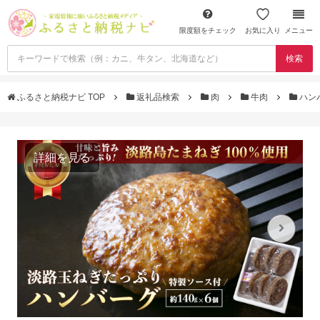
限度額をチェック
お気に入り
メニュー
検索
ふるさと納税ナビ TOP
返礼品検索
肉
牛肉
ハン
詳細を見る