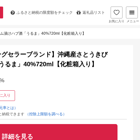
ふるさと納税の
限度額をチェック
返礼品リスト
お気に入り
メニュー
漬けハブ酒「うるま」40%720ml【化粧箱入り】
ングセラーブランド】沖縄産さとうきび
るま」40%720ml【化粧箱入り】
%
に入り
元率とは）
と納税できます
（控除上限額を調べる）
詳細を見る