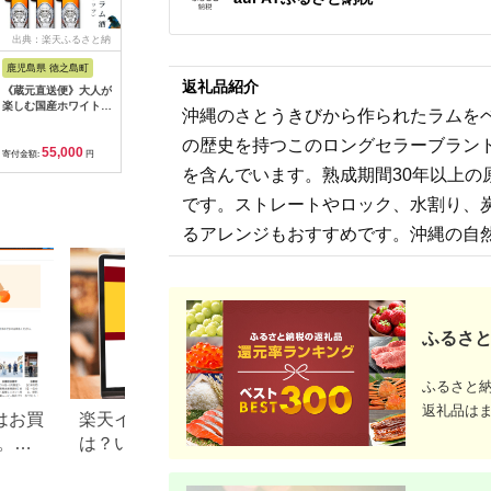
出典：楽天ふるさと納
税
鹿児島県 徳之島町
返礼品紹介
《蔵元直送便》大人が
楽しむ国産ホワイトラ
沖縄のさとうきびから作られたラムを
ム酒（スピリッツ）ル
リカケスホワイト40
の歴史を持つこのロングセラーブラン
55,000
度（900ml×6本）（
寄付金額:
円
酒 モヒート カクテル
を含んでいます。熟成期間30年以上
ラムコーク 炭酸割り
ロック スイーツ作り
です。ストレートやロック、水割り、
高岡醸造 アルコール
40度 徳之島 奄美 鹿
るアレンジもおすすめです。沖縄の自
児島 ）
ふるさと
ふるさと
返礼品は
はお買
楽天イーグルス感謝祭と
楽天ふるさと納税は
。
は？いつ開催される？ふる
のつく日」に！エ
限定の
さと納税での活用方法も解
方法や楽天ポイン