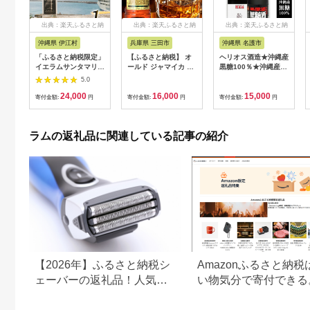
出典：楽天ふるさと納
出典：楽天ふるさと納
出典：楽天ふるさと納
税
税
税
沖縄県 伊江村
兵庫県 三田市
沖縄県 名護市
「ふるさと納税限定」
【ふるさと納税】 オ
ヘリオス酒造★沖縄産
イエラムサンタマリア
ールド ジャマイカ ラ
黒糖100％★沖縄産ラ
伊江島蒸留所限定1
ム 50度 1800ml×1本
ム「ヘリオス酒造 黒
5.0
[ドーバー酒造 兵庫県
糖酒(こくとうしゅ)」
24,000
16,000
15,000
三田市
(DARKRUM）50度
寄付金額:
円
寄付金額:
円
寄付金額:
円
3d28bae160002] ド
720ml【化粧箱入り】
ーバー ジャマイカ ス
ピリッツ ラム スイー
ラムの返礼品に関連している記事の紹介
ツ デザート作り 料理
作り お菓子作り ギフ
ト プレゼント
DOVER カクテル
【2026年】ふるさと納税シ
Amazonふるさと納税
ェーバーの返礼品！人気の
い物気分で寄付できる
ラムダッシュ
Amazonふるさと納税