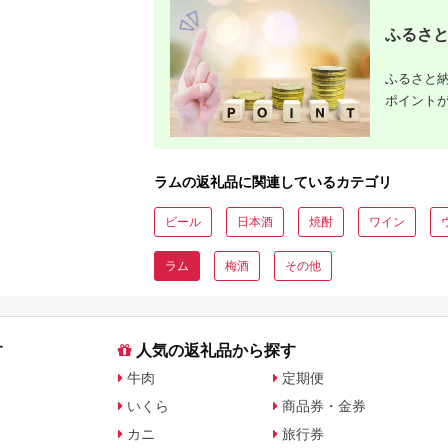
説
も解説
ふるさと
ふるさと納
ポイント
ラムの返礼品に関連しているカテゴリ
ビール
日本酒
焼酎
ワイン
ラム
梅酒
その他
す
人気の返礼品から探す
牛肉
定期便
いくら
商品券・金券
カニ
旅行券