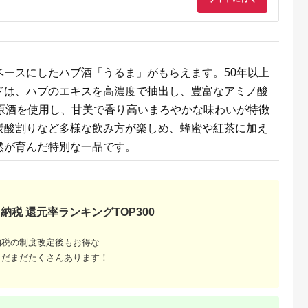
ベースにしたハブ酒「うるま」がもらえます。50年以上
ドは、ハブのエキスを高濃度で抽出し、豊富なアミノ酸
の原酒を使用し、甘美で香り高いまろやかな味わいが特徴
炭酸割りなど多様な飲み方が楽しめ、蜂蜜や紅茶に加え
然が育んだ特別な一品です。
納税 還元率ランキングTOP300
納税の制度改定後もお得な
まだまだたくさんあります！
「5と0
ントリー
トの上限