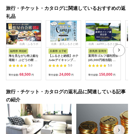
旅行・チケット・カタログに関連しているおすすめの返
礼品
出典：ふるラボ
出典：楽天ふるさと納
出典：auPAYふるさと納
出典
税
税
福岡県 岡垣町
兵庫県 太子町
群馬県 富岡市
長
海を見ながら特上鮨を
【ふるさと納税】ホテ
富岡市ゴルフ場利用券
旅行
堪能！ ぶどうの樹 鮨
ルdeデイキャンプ体
(45,000円相当額) ゴ
運転
屋台ペア お食事券 海
験チケット
ルフ チケット 平日 土
列車
5.0
5.0
5.0
鮮 海 屋台 食事 ペア
【1364991】
日 祝日 プレー券 関東
験 
福岡県 岡垣町
群馬県 首都圏 F20E-
列車
68,500
24,000
150,000
寄付金額:
円
寄付金額:
円
寄付金額:
円
寄付
382
ども
県
旅行・チケット・カタログの返礼品に関連している記事
の紹介