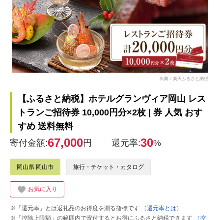
出典：楽天ふるさと納税
【ふるさと納税】ホテルグランヴィア岡山 レス
トランご招待券 10,000円分×2枚 | 券 人気 おす
すめ 送料無料
67,000
30
寄付金額:
円
還元率:
%
岡山県 岡山市
旅行・チケット・カタログ
お気に入り
※「還元率」とは返礼品のお得度を測る指標です
（還元率とは）
※「控除上限額」の範囲内で寄付するとお得にふるさと納税できます
（控