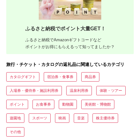
ふるさと納税でポイント大量GET！
ふるさと納税でAmazonギフトコードなど
ポイントがお得にもらえるって知ってましたか？
旅行・チケット・カタログの返礼品に関連しているカテゴリ
カタログギフト
宿泊券・食事券
商品券
入場券・優待券・施設利用券
温泉利用券
体験・ツアー
ポイント
お食事券
動物園
美術館・博物館
遊園地
スポーツ
映画
音楽
株主優待券
その他