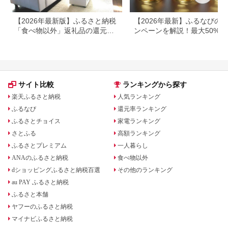
【2026年最新版】ふるさと納税
【2026年最新】ふるなびの
「食べ物以外」返礼品の還元率
ンペーンを解説！最大50%還
ランキング！
も
サイト比較
ランキングから探す
楽天ふるさと納税
人気ランキング
ふるなび
還元率ランキング
ふるさとチョイス
家電ランキング
さとふる
高額ランキング
ふるさとプレミアム
一人暮らし
ANAのふるさと納税
食べ物以外
dショッピングふるさと納税百選
その他のランキング
au PAY ふるさと納税
ふるさと本舗
ヤフーのふるさと納税
マイナビふるさと納税