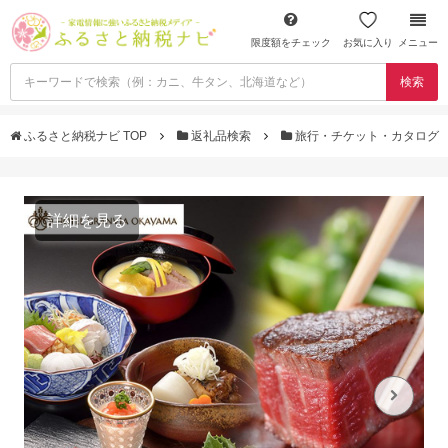
限度額をチェック
お気に入り
メニュー
検索
ふるさと納税ナビ TOP
返礼品検索
旅行・チケット・カタログ
詳細を見る