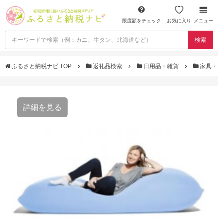
限度額をチェック
お気に入り
メニュー
検索
ふるさと納税ナビ TOP
返礼品検索
日用品・雑貨
家具・
詳細を見る