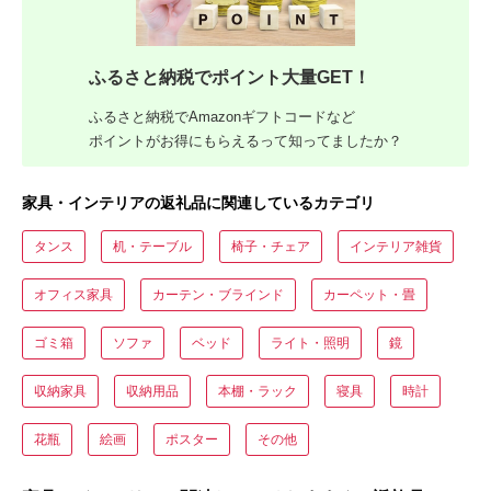
ふるさと納税でポイント大量GET！
ふるさと納税でAmazonギフトコードなど
ポイントがお得にもらえるって知ってましたか？
家具・インテリアの返礼品に関連しているカテゴリ
タンス
机・テーブル
椅子・チェア
インテリア雑貨
オフィス家具
カーテン・ブラインド
カーペット・畳
ゴミ箱
ソファ
ベッド
ライト・照明
鏡
収納家具
収納用品
本棚・ラック
寝具
時計
花瓶
絵画
ポスター
その他