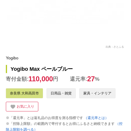
出典：さとふる
Yogibo
Yogibo Max ペールブルー
110,000
27
寄付金額:
円
還元率:
%
奈良県 大和高田市
日用品・雑貨
家具・インテリア
お気に入り
※「還元率」とは返礼品のお得度を測る指標です
（還元率とは）
※「控除上限額」の範囲内で寄付するとお得にふるさと納税できます
（控
除上限額を調べる）