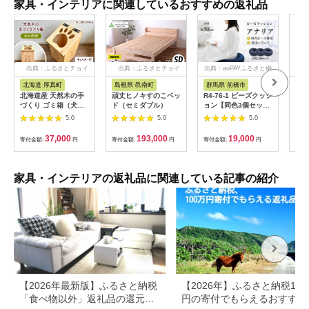
家具・インテリアに関連しているおすすめの返礼品
出典：ふるさとチョイ
出典：ふるさとチョイ
出典：auPAYふるさと納
ス
ス
税
北海道 厚真町
島根県 邑南町
群馬県 前橋市
大
北海道産 天然木の手
頑丈ヒノキすのこベッ
R4-76-1 ビーズクッシ
カー
づくり ゴミ箱（犬の
ド（セミダブル）
ョン【同色3個セッ
4.
肉球）《厚真町》【木
ト】アナリア（大ビー
厚手
5.0
5.0
5.0
工房TANAKA】 ごみ
ズ）【ブラウン】｜ビ
26
箱 ゴミ箱 木製 天然木
ーズ 大ビーズ クッシ
日本
37,000
193,000
19,000
寄付金額:
円
寄付金額:
円
寄付金額:
円
寄付
日用品 雑貨 犬 北海道
ョン 枕 まくら 背あて
ハンドメイド インテ
足置き お昼寝枕 腰当
リア [AXAU015]
やわらかい 心地よい
37000円
気持ちいい しっとり
家具・インテリアの返礼品に関連している記事の紹介
ふわふわ リラックス
座り心地 体圧分散 妊
婦 子ども ソファ 座い
す のびのび 快適 ふん
わり 疲れない 体圧分
散
【2026年最新版】ふるさと納税
【2026年】ふるさと納税100
「食べ物以外」返礼品の還元率
円の寄付でもらえるおすすめ