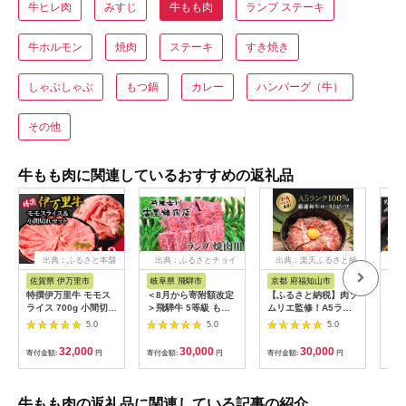
牛ヒレ肉
みすじ
牛もも肉
ランプ ステーキ
牛ホルモン
焼肉
ステーキ
すき焼き
しゃぶしゃぶ
もつ鍋
カレー
ハンバーグ（牛）
その他
牛もも肉に関連しているおすすめの返礼品
出典：ふるさと本舗
出典：ふるさとチョイ
出典：楽天ふるさと納
出
ス
税
佐賀県 伊万里市
岐阜県 飛騨市
京都 府福知山市
宮
特撰伊万里牛 モモス
＜8月から寄附額改定
【ふるさと納税】肉ソ
宮崎
ライス 700g 小間切れ
＞飛騨牛 5等級 もも
ムリエ監修！A5ラン
テー
500g セット 044-
肉レア部位 ランプ 焼
ク厳選和牛ローストビ
枚)_
5.0
5.0
5.0
J1104
肉用300ｇ 飛騨市推
ーフ(300g×2本・計
市)
奨特産品 古里精肉店
600g) ローストビーフ
キ 
32,000
30,000
30,000
寄付金額:
円
寄付金額:
円
寄付金額:
円
寄付
牛肉 和牛 肉 焼肉 熨
A5ランク 和牛 レシピ
空
斗掛け 熨斗掛け
ギフト 贈答 贈答品 お
30000円 3万円
中元 お歳暮 詰め合わ
[C0043ch]
せ市 【fc-AX001】
牛もも肉の返礼品に関連している記事の紹介