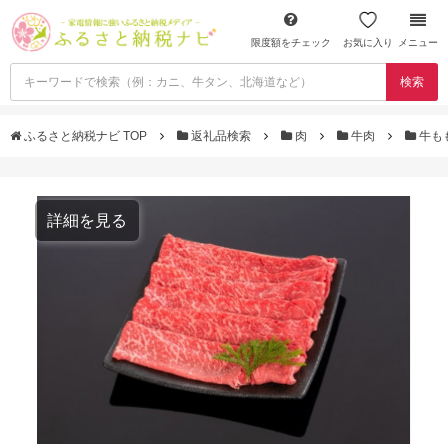
限度額をチェック
お気に入り
メニュー
検索
ふるさと納税ナビ TOP
返礼品検索
肉
牛肉
牛も
詳細を見る