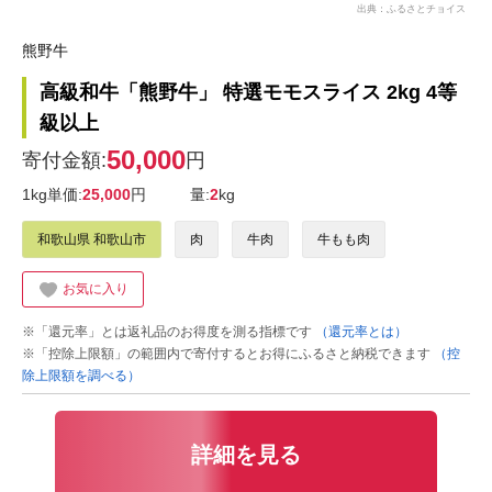
出典：ふるさとチョイス
熊野牛
高級和牛「熊野牛」 特選モモスライス 2kg 4等
級以上
50,000
寄付金額:
円
1kg単価:
25,000
円
量:
2
kg
和歌山県 和歌山市
肉
牛肉
牛もも肉
お気に入り
※「還元率」とは返礼品のお得度を測る指標です
（還元率とは）
※「控除上限額」の範囲内で寄付するとお得にふるさと納税できます
（控
除上限額を調べる）
詳細を見る