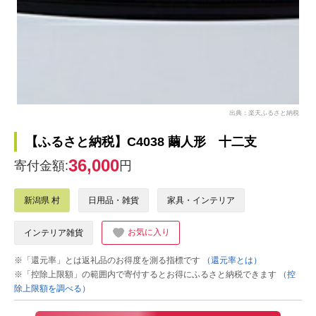
出典：楽天ふるさと納税
【ふるさと納税】C4038 繭人形 十二支
36,000
寄付金額:
円
新潟県 村
日用品・雑貨
家具・インテリア
お気に入り
インテリア雑貨
※「還元率」とは返礼品のお得度を測る指標です
（還元率とは）
※「控除上限額」の範囲内で寄付するとお得にふるさと納税できます
（控
除上限額を調べる）