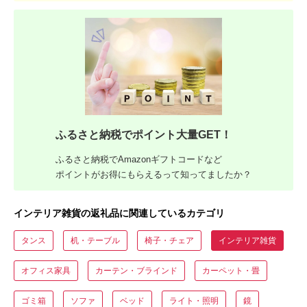
ふるさと納税でポイント大量GET！
ふるさと納税でAmazonギフトコードなど
ポイントがお得にもらえるって知ってましたか？
インテリア雑貨の返礼品に関連しているカテゴリ
タンス
机・テーブル
椅子・チェア
インテリア雑貨
オフィス家具
カーテン・ブラインド
カーペット・畳
ゴミ箱
ソファ
ベッド
ライト・照明
鏡