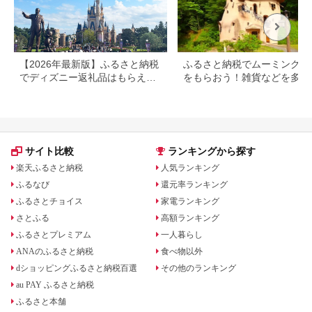
【2026年最新版】ふるさと納税
ふるさと納税でムーミングッ
でディズニー返礼品はもらえ
をもらおう！雑貨などを多数
る？ホテル・チケット・公式グ
紹介
ッズを徹底解説
サイト比較
ランキングから探す
楽天ふるさと納税
人気ランキング
ふるなび
還元率ランキング
ふるさとチョイス
家電ランキング
さとふる
高額ランキング
ふるさとプレミアム
一人暮らし
ANAのふるさと納税
食べ物以外
dショッピングふるさと納税百選
その他のランキング
au PAY ふるさと納税
ふるさと本舗