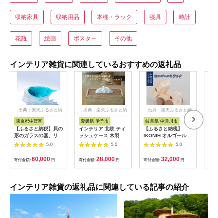
収納家具
収納用品
本棚・ラック
寝具
時計
花瓶
絵画
ポスター
その他
インテリア雑貨に関連しているおすすめの返礼品
出典：楽天ふるさと納
出典：楽天ふるさと納
出典：楽天ふるさと納
出
税
税
税
東京都中野区
愛媛県 伊予市
岐阜県 中津川市
秋
【ふるさと納税】貝の
インテリア 北欧 ティ
【ふるさと納税】
【ふ
形のガラスの器、リゾ
ッシュケース 木製 天
IKONIH オルゴールト
樺細
ートラグーン「シェル
然木
ラック F4N-0855
レク
5.0
5.0
5.0
の器」 | ガラス 器 貝
らく
殻 食器 おしゃれ 人気
合
60,000
28,000
32,000
寄付金額:
円
寄付金額:
円
寄付金額:
円
寄付
おすすめ 送料無料 東
京 中野区
インテリア雑貨の返礼品に関連している記事の紹介