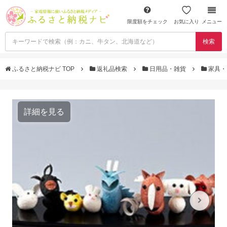
限度額をチェック
お気に入り
メニュー
検索
ふるさと納税ナビ TOP
返礼品検索
日用品・雑貨
家具・
詳細を見る