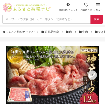
限度額をチェック
お気に入り
メニュー
検索
ふるさと納税ナビ TOP
返礼品検索
肉
牛肉
すき
詳細を見る