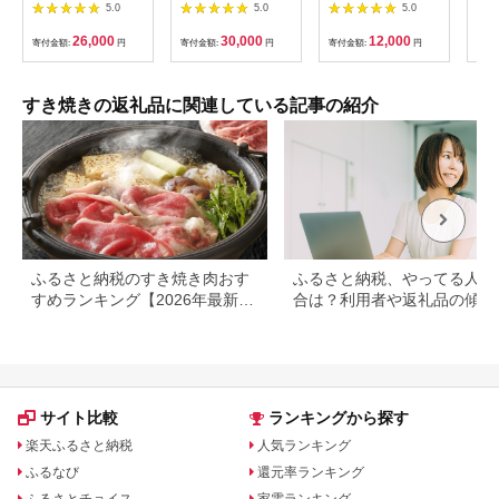
2kg（500g×4P） ブ
以上！氷見牛もものす
モモ 肩ロース 肉の千
島屋
5.0
5.0
5.0
ランド 和牛 切落し 煮
き焼き用肉580g 〈冷
石屋 牛肉 黒毛和牛 す
肉[№
込み すき焼き オスス
凍〉| 国産 黒毛和牛
きやき すき焼き肉 す
26,000
30,000
12,000
寄付金額:
円
寄付金額:
円
寄付金額:
円
寄付
メ おすすめ 人気 沖縄
ブランド牛
き焼き用 しゃぶしゃ
カレー 県産和牛 黒毛
ぶ用 肉 お肉 牛 和牛
和牛 牛肉 牛 小分け
冷蔵 ブランド牛
便利 わけあり ワケア
すき焼きの返礼品に関連している記事の紹介
リ グルメ 2000ｇ
ふるさと納税のすき焼き肉おす
ふるさと納税、やってる人の
すめランキング【2026年最新
合は？利用者や返礼品の傾向
版】
とめ
サイト比較
ランキングから探す
楽天ふるさと納税
人気ランキング
ふるなび
還元率ランキング
ふるさとチョイス
家電ランキング