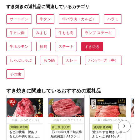
すき焼きの返礼品に関連しているカテゴリ
サーロイン
牛タン
牛バラ肉（カルビ）
ハラミ
牛ヒレ肉
みすじ
牛もも肉
ランプ ステーキ
牛ホルモン
焼肉
ステーキ
すき焼き
しゃぶしゃぶ
もつ鍋
カレー
ハンバーグ（牛）
その他
すき焼きに関連しているおすすめの返礼品
出典：ふるさとチョイ
出典：ふるさとチョイ
出典：ANAのふるさと
出
ス
ス
納税
沖縄県 本部町
富山県 氷見市
滋賀県 豊郷町
福
もとぶ牧場 訳あり
【2025年1月下旬以降
近江牛 すき焼き しゃ
三ツ
もとぶ牛切り落とし
順次発送】A4ランク
ぶしゃぶ 約380g A5
すき