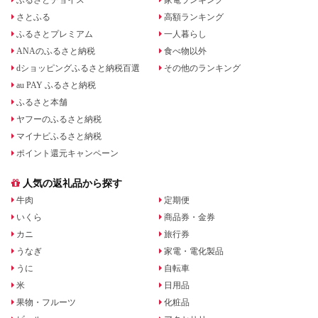
さとふる
高額ランキング
ふるさとプレミアム
一人暮らし
ANAのふるさと納税
食べ物以外
dショッピングふるさと納税百選
その他のランキング
au PAY ふるさと納税
ふるさと本舗
ヤフーのふるさと納税
マイナビふるさと納税
ポイント還元キャンペーン
人気の返礼品から探す
牛肉
定期便
いくら
商品券・金券
カニ
旅行券
うなぎ
家電・電化製品
うに
自転車
米
日用品
果物・フルーツ
化粧品