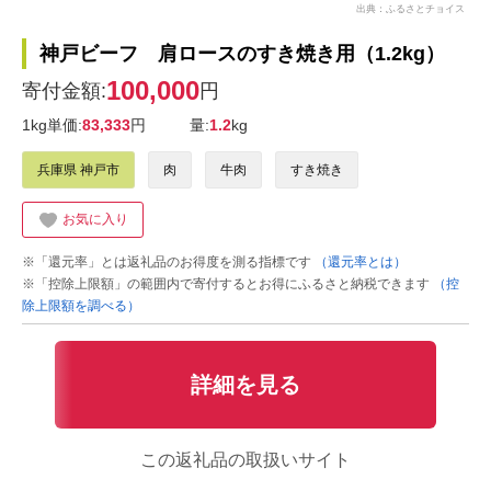
出典：ふるさとチョイス
神戸ビーフ 肩ロースのすき焼き用（1.2kg）
100,000
寄付金額:
円
1kg単価:
83,333
円
量:
1.2
kg
兵庫県 神戸市
肉
牛肉
すき焼き
お気に入り
※「還元率」とは返礼品のお得度を測る指標です
（還元率とは）
※「控除上限額」の範囲内で寄付するとお得にふるさと納税できます
（控
除上限額を調べる）
詳細を見る
この返礼品の取扱いサイト