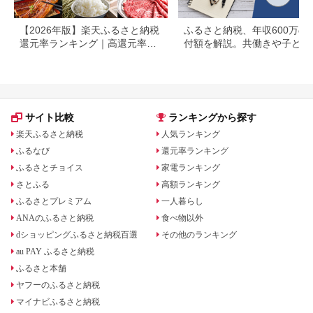
【2026年版】楽天ふるさと納税
ふるさと納税、年収600万の
還元率ランキング｜高還元率返
付額を解説。共働きや子ども
礼品をジャンル別に比較
いる場合も
サイト比較
ランキングから探す
楽天ふるさと納税
人気ランキング
ふるなび
還元率ランキング
ふるさとチョイス
家電ランキング
さとふる
高額ランキング
ふるさとプレミアム
一人暮らし
ANAのふるさと納税
食べ物以外
dショッピングふるさと納税百選
その他のランキング
au PAY ふるさと納税
ふるさと本舗
ヤフーのふるさと納税
マイナビふるさと納税