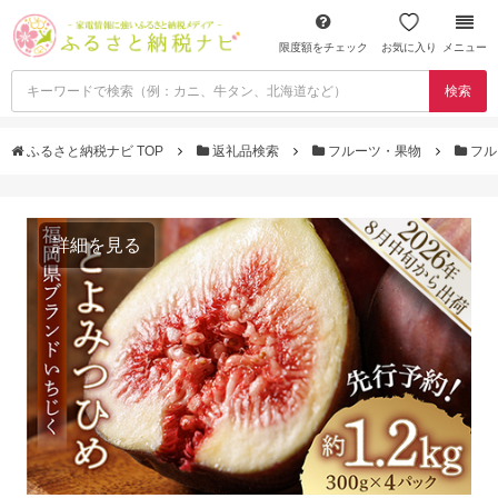
限度額をチェック
お気に入り
メニュー
検索
ふるさと納税ナビ TOP
返礼品検索
フルーツ・果物
フル
詳細を見る