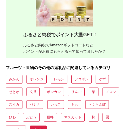
ふるさと納税でポイント大量GET！
ふるさと納税でAmazonギフトコードなど
ポイントがお得にもらえるって知ってましたか？
フルーツ・果物のその他の返礼品に関連しているカテゴリ
みかん
オレンジ
レモン
デコポン
ゆず
せとか
文旦
ポンカン
りんご
梨
メロン
スイカ
バナナ
いちご
もも
さくらんぼ
びわ
ぶどう
巨峰
マスカット
柿
栗