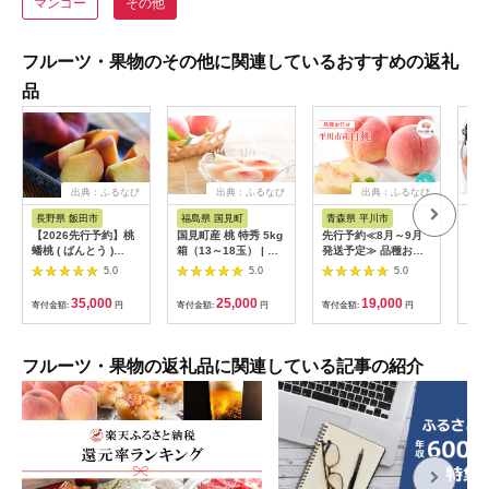
マンゴー
その他
フルーツ・果物のその他に関連しているおすすめの返礼
品
出典：ふるなび
出典：ふるなび
出典：ふるなび
長野県 飯田市
福島県 国見町
青森県 平川市
山
【2026先行予約】桃
国見町産 桃 特秀 5kg
先行予約≪8月～9月
先行
蟠桃 ( ばんとう )
箱（13～18玉） | 果
発送予定≫ 品種お任
紅秀
1.5kg 箱入り | 幻の桃
物 フルーツ 品種 おま
せ 平川市産 白桃 約
30
5.0
5.0
5.0
不老 長寿 美容 希少
かせ ※2026年8月～
3kg 【青森県 平川市
20
高級 もも 甘い 人気上
発送
田中農園】フルーツ
山形
35,000
25,000
19,000
寄付金額:
円
寄付金額:
円
寄付金額:
円
寄付
昇中 楊貴妃 果物 くだ
果物 桃 もも モモ 白
ギフ
もの フルーツ 長野県
桃 ピーチ はくとう お
果物
飯田市 信州
取り寄せ 先行予約 旬
ns-
おまかせ［hi-0039-
フルーツ・果物の返礼品に関連している記事の紹介
003］