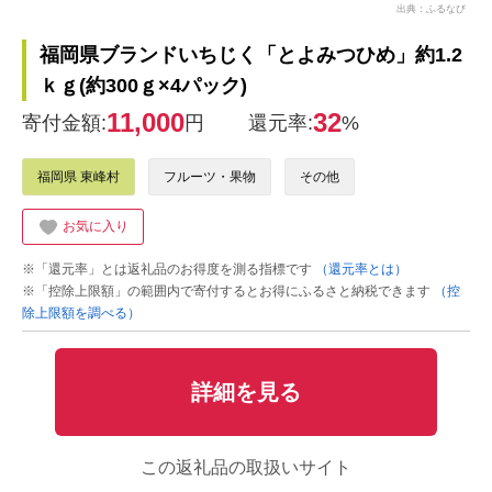
出典：ふるなび
福岡県ブランドいちじく「とよみつひめ」約1.2
ｋｇ(約300ｇ×4パック)
11,000
32
寄付金額:
円
還元率:
%
福岡県 東峰村
フルーツ・果物
その他
お気に入り
※「還元率」とは返礼品のお得度を測る指標です
（還元率とは）
※「控除上限額」の範囲内で寄付するとお得にふるさと納税できます
（控
除上限額を調べる）
詳細を見る
この返礼品の取扱いサイト